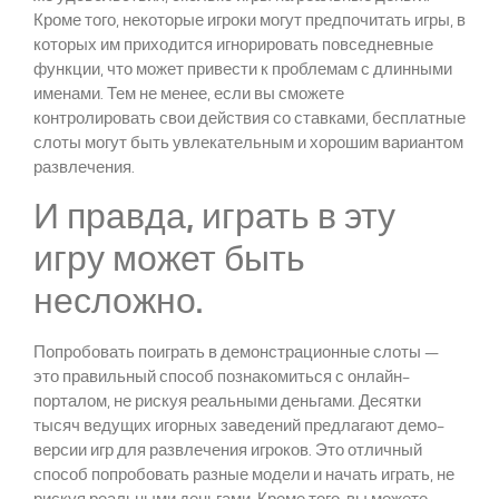
Кроме того, некоторые игроки могут предпочитать игры, в
которых им приходится игнорировать повседневные
функции, что может привести к проблемам с длинными
именами. Тем не менее, если вы сможете
контролировать свои действия со ставками, бесплатные
слоты могут быть увлекательным и хорошим вариантом
развлечения.
И правда, играть в эту
игру может быть
несложно.
Попробовать поиграть в демонстрационные слоты —
это правильный способ познакомиться с онлайн-
порталом, не рискуя реальными деньгами. Десятки
тысяч ведущих игорных заведений предлагают демо-
версии игр для развлечения игроков. Это отличный
способ попробовать разные модели и начать играть, не
рискуя реальными деньгами. Кроме того, вы можете