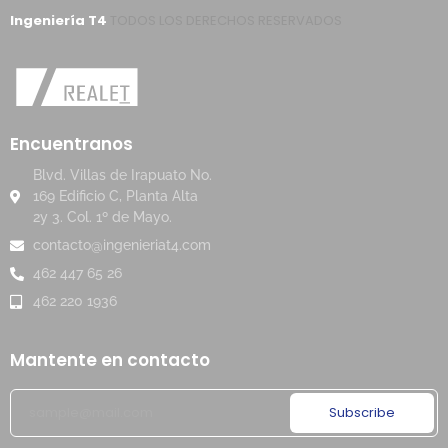
Ingeniería T4
TODOS LOS DERECHOS RESERVADOS
Encuentranos
Blvd. Villas de Irapuato No.
169 Edificio C, Planta Alta
2y 3. Col. 1º de Mayo.
contacto@ingenieriat4.com
462 447 65 26
462 220 1936
Mantente en contacto
Subscribe