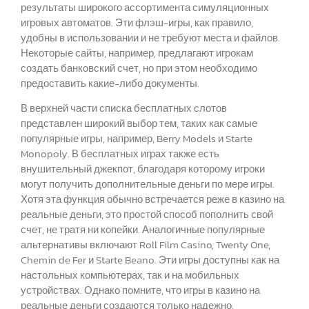
результаты широкого ассортимента симуляционных
игровых автоматов. Эти флэш-игры, как правило,
удобны в использовании и не требуют места и файлов.
Некоторые сайты, например, предлагают игрокам
создать банковский счет, но при этом необходимо
предоставить какие-либо документы.
В верхней части списка бесплатных слотов
представлен широкий выбор тем, таких как самые
популярные игры, например, Berry Models и Starte
Monopoly. В бесплатных играх также есть
внушительный джекпот, благодаря которому игроки
могут получить дополнительные деньги по мере игры.
Хотя эта функция обычно встречается реже в казино на
реальные деньги, это простой способ пополнить свой
счет, не тратя ни копейки. Аналогичные популярные
альтернативы включают Roll Film Casino, Twenty One,
Chemin de Fer и Starte Beano. Эти игры доступны как на
настольных компьютерах, так и на мобильных
устройствах. Однако помните, что игры в казино на
реальные деньги создаются только надежно.