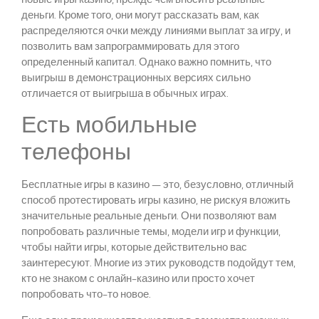
деньги. Кроме того, они могут рассказать вам, как
распределяются очки между линиями выплат за игру, и
позволить вам запрограммировать для этого
определенный капитал. Однако важно помнить, что
выигрыш в демонстрационных версиях сильно
отличается от выигрыша в обычных играх.
Есть мобильные
телефоны
Бесплатные игры в казино — это, безусловно, отличный
способ протестировать игры казино, не рискуя вложить
значительные реальные деньги. Они позволяют вам
попробовать различные темы, модели игр и функции,
чтобы найти игры, которые действительно вас
заинтересуют. Многие из этих руководств подойдут тем,
кто не знаком с онлайн-казино или просто хочет
попробовать что-то новое.