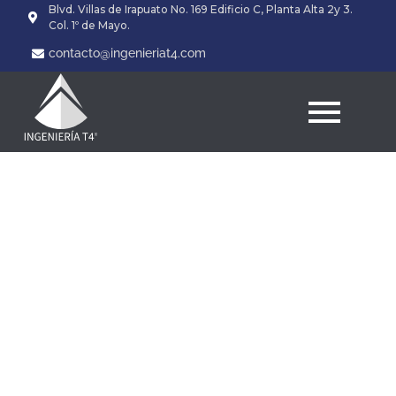
Blvd. Villas de Irapuato No. 169 Edificio C, Planta Alta 2y 3.
Col. 1º de Mayo.
contacto@ingenieriat4.com
Игорное заведение в
интернете. Тестовый Pin
Up казино тип.
Бесплатно.