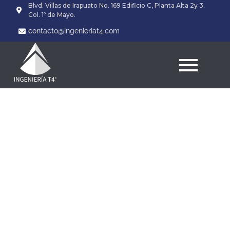
Blvd. Villas de Irapuato No. 169 Edificio C, Planta Alta 2y 3.
Col. 1º de Mayo.
contacto@ingenieriat4.com
Девушки на час в Туле:
особенности интим-
досуга в городе