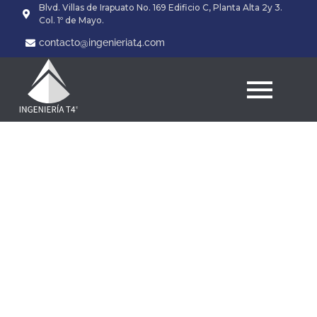
Blvd. Villas de Irapuato No. 169 Edificio C, Planta Alta 2y 3.
Col. 1º de Mayo.
contacto@ingenieriat4.com
Aurum Berühmte
persönlichkeit Casino
Diese Ausschüttung
eines Spielers sei wieder
und wieder storniert