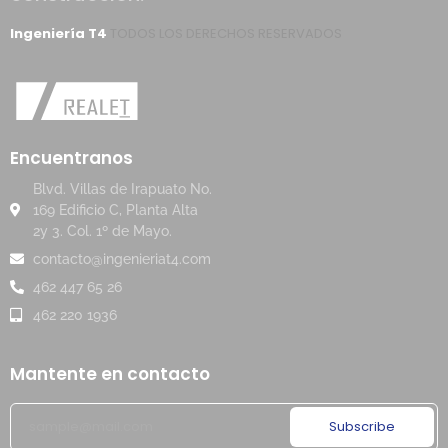
Ingeniería T4
TODOS LOS DERECHOS RESERVADOS
Encuentranos
Blvd. Villas de Irapuato No.
169 Edificio C, Planta Alta
2y 3. Col. 1º de Mayo.
contacto@ingenieriat4.com
462 447 65 26
462 220 1936
Mantente en contacto
Subscribe