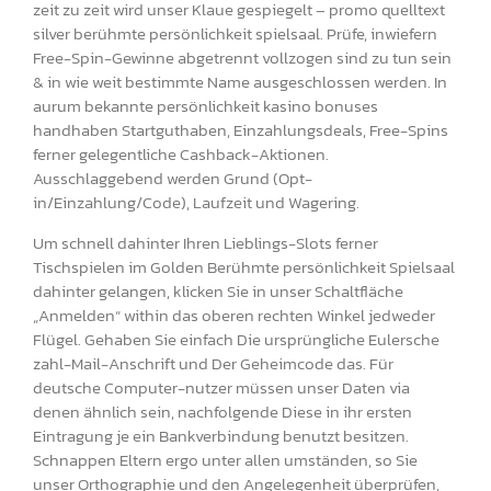
zeit zu zeit wird unser Klaue gespiegelt – promo quelltext
silver berühmte persönlichkeit spielsaal. Prüfe, inwiefern
Free-Spin-Gewinne abgetrennt vollzogen sind zu tun sein
& in wie weit bestimmte Name ausgeschlossen werden. In
aurum bekannte persönlichkeit kasino bonuses
handhaben Startguthaben, Einzahlungsdeals, Free-Spins
ferner gelegentliche Cashback-Aktionen.
Ausschlaggebend werden Grund (Opt-
in/Einzahlung/Code), Laufzeit und Wagering.
Um schnell dahinter Ihren Lieblings-Slots ferner
Tischspielen im Golden Berühmte persönlichkeit Spielsaal
dahinter gelangen, klicken Sie in unser Schaltfläche
„Anmelden“ within das oberen rechten Winkel jedweder
Flügel. Gehaben Sie einfach Die ursprüngliche Eulersche
zahl-Mail-Anschrift und Der Geheimcode das. Für
deutsche Computer-nutzer müssen unser Daten via
denen ähnlich sein, nachfolgende Diese in ihr ersten
Eintragung je ein Bankverbindung benutzt besitzen.
Schnappen Eltern ergo unter allen umständen, so Sie
unser Orthographie und den Angelegenheit überprüfen,