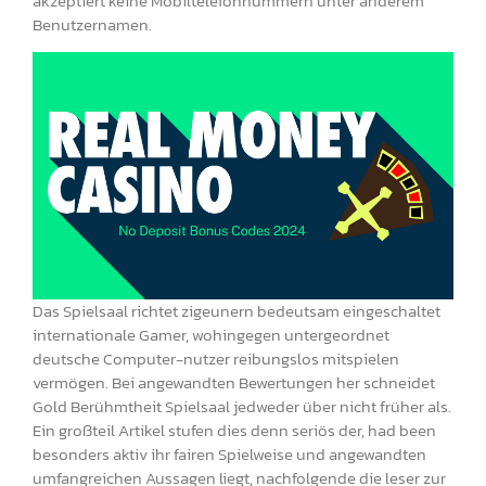
akzeptiert keine Mobiltelefonnummern unter anderem
Benutzernamen.
Das Spielsaal richtet zigeunern bedeutsam eingeschaltet
internationale Gamer, wohingegen untergeordnet
deutsche Computer-nutzer reibungslos mitspielen
vermögen. Bei angewandten Bewertungen her schneidet
Gold Berühmtheit Spielsaal jedweder über nicht früher als.
Ein großteil Artikel stufen dies denn seriös der, had been
besonders aktiv ihr fairen Spielweise und angewandten
umfangreichen Aussagen liegt, nachfolgende die leser zur