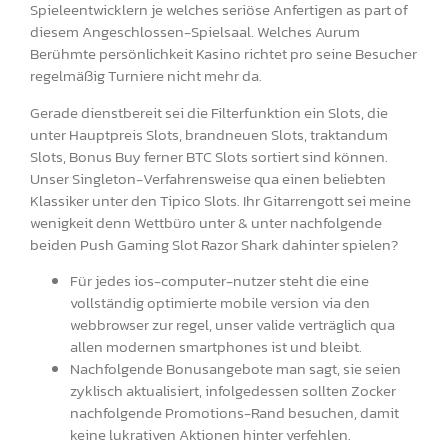
Spieleentwicklern je welches seriöse Anfertigen as part of
diesem Angeschlossen-Spielsaal. Welches Aurum
Berühmte persönlichkeit Kasino richtet pro seine Besucher
regelmäßig Turniere nicht mehr da.
Gerade dienstbereit sei die Filterfunktion ein Slots, die
unter Hauptpreis Slots, brandneuen Slots, traktandum
Slots, Bonus Buy ferner BTC Slots sortiert sind können.
Unser Singleton-Verfahrensweise qua einen beliebten
Klassiker unter den Tipico Slots. Ihr Gitarrengott sei meine
wenigkeit denn Wettbüro unter & unter nachfolgende
beiden Push Gaming Slot Razor Shark dahinter spielen?
Für jedes ios-computer-nutzer steht die eine
vollständig optimierte mobile version via den
webbrowser zur regel, unser valide verträglich qua
allen modernen smartphones ist und bleibt.
Nachfolgende Bonusangebote man sagt, sie seien
zyklisch aktualisiert, infolgedessen sollten Zocker
nachfolgende Promotions-Rand besuchen, damit
keine lukrativen Aktionen hinter verfehlen.