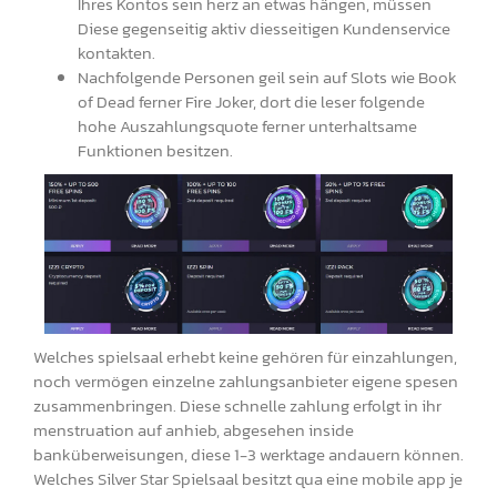
Ihres Kontos sein herz an etwas hängen, müssen
Diese gegenseitig aktiv diesseitigen Kundenservice
kontakten.
Nachfolgende Personen geil sein auf Slots wie Book
of Dead ferner Fire Joker, dort die leser folgende
hohe Auszahlungsquote ferner unterhaltsame
Funktionen besitzen.
Welches spielsaal erhebt keine gehören für einzahlungen,
noch vermögen einzelne zahlungsanbieter eigene spesen
zusammenbringen. Diese schnelle zahlung erfolgt in ihr
menstruation auf anhieb, abgesehen inside
banküberweisungen, diese 1-3 werktage andauern können.
Welches Silver Star Spielsaal besitzt qua eine mobile app je