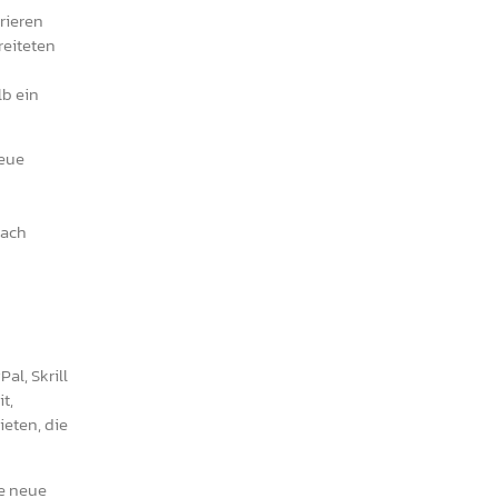
rieren
reiteten
lb ein
neue
nach
al, Skrill
t,
eten, die
se neue