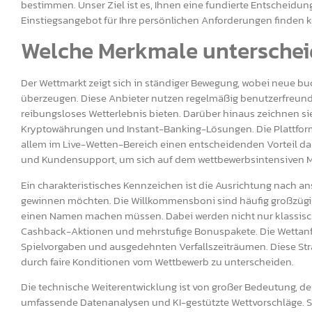
bestimmen. Unser Ziel ist es, Ihnen eine fundierte Entscheidu
Einstiegsangebot für Ihre persönlichen Anforderungen finden 
Welche Merkmale untersche
Der Wettmarkt zeigt sich in ständiger Bewegung, wobei neue 
überzeugen. Diese Anbieter nutzen regelmäßig benutzerfreundl
reibungsloses Wetterlebnis bieten. Darüber hinaus zeichnen s
Kryptowährungen und Instant-Banking-Lösungen. Die Plattforme
allem im Live-Wetten-Bereich einen entscheidenden Vorteil da
und Kundensupport, um sich auf dem wettbewerbsintensiven M
Ein charakteristisches Kennzeichen ist die Ausrichtung nac
gewinnen möchten. Die Willkommensboni sind häufig großzügiger
einen Namen machen müssen. Dabei werden nicht nur klassisc
Cashback-Aktionen und mehrstufige Bonuspakete. Die Wettanfo
Spielvorgaben und ausgedehnten Verfallszeiträumen. Diese Str
durch faire Konditionen vom Wettbewerb zu unterscheiden.
Die technische Weiterentwicklung ist von großer Bedeutung, 
umfassende Datenanalysen und KI-gestützte Wettvorschläge. Sie