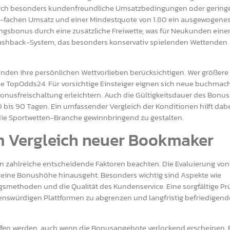
rch besonders kundenfreundliche Umsatzbedingungen oder gering
 5-fachen Umsatz und einer Mindestquote von 1.80 ein ausgewogene
ngsbonus durch eine zusätzliche Freiwette, was für Neukunden eine
ashback-System, das besonders konservativ spielenden Wettenden
nden ihre persönlichen Wettvorlieben berücksichtigen. Wer größe
ie TopOdds24. Für vorsichtige Einsteiger eignen sich neue buchmac
usfreischaltung erleichtern. Auch die Gültigkeitsdauer des Bonus 
0 bis 90 Tagen. Ein umfassender Vergleich der Konditionen hilft dabe
die Sportwetten-Branche gewinnbringend zu gestalten.
m Vergleich neuer Bookmaker
n zahlreiche entscheidende Faktoren beachten. Die Evaluierung vo
 reine Bonushöhe hinausgeht. Besonders wichtig sind Aspekte wie
smethoden und die Qualität des Kundenservice. Eine sorgfältige P
rauenswürdigen Plattformen zu abgrenzen und langfristig befriedigend
offen werden, auch wenn die Bonusangebote verlockend erscheinen. 