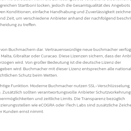
greichen Startboni locken, jedoch die Gesamtqualität des Angebots
iven Konditionen, einfache Handhabung und Zuverlässigkeit zeichne
end Zeit, um verschiedene Anbieter anhand der nachfolgend besch
heidung zu treffen.
ng von Buchmachern dar. Vertrauenswürdige neue buchmacher verfü
Malta, Gibraltar oder Curacao. Diese Lizenzen sichern, dass der Anb
rzogen wird. Von großer Bedeutung ist die deutsche Lizenz der
geben wird. Buchmacher mit dieser Lizenz entsprechen alle nationa
htlichen Schutz beim Wetten.
wichtige Funktion. Moderne Buchmacher nutzen SSL-Verschlüsselung
. Zusätzlich sollten verantwortungsvolle Anbieter Schutzvorkehrung
errmöglichkeiten und zeitliche Limits. Die Transparenz bezüglich
izierungsstellen wie eCOGRA oder iTech Labs sind zusätzliche Zeich
er Kunden ernst nimmt.