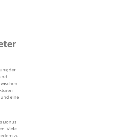
d
eter
gung der
 und
zwischen
kturen
 und eine
es Bonus
en. Viele
iedern zu