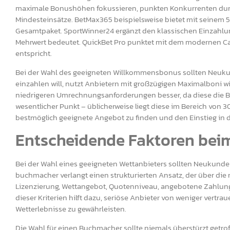
maximale Bonushöhen fokussieren, punkten Konkurrenten du
Mindesteinsätze. BetMax365 beispielsweise bietet mit seinem
Gesamtpaket. SportWinner24 ergänzt den klassischen Einzahlu
Mehrwert bedeutet. QuickBet Pro punktet mit dem modernen C
entspricht.
Bei der Wahl des geeigneten Willkommensbonus sollten Neuku
einzahlen will, nutzt Anbietern mit großzügigen Maximalboni w
niedrigeren Umrechnungsanforderungen besser, da diese die Bon
wesentlicher Punkt – üblicherweise liegt diese im Bereich von 3
bestmöglich geeignete Angebot zu finden und den Einstieg in 
Entscheidende Faktoren bei
Bei der Wahl eines geeigneten Wettanbieters sollten Neukunde
buchmacher verlangt einen strukturierten Ansatz, der über die
Lizenzierung, Wettangebot, Quotenniveau, angebotene Zahlung
dieser Kriterien hilft dazu, seriöse Anbieter von weniger vert
Wetterlebnisse zu gewährleisten.
Die Wahl für einen Buchmacher sollte niemals überstürzt getr