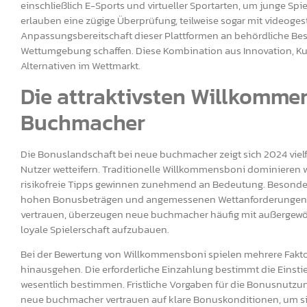
einschließlich E-Sports und virtueller Sportarten, um junge Spi
erlauben eine zügige Überprüfung, teilweise sogar mit videoge
Anpassungsbereitschaft dieser Plattformen an behördliche Best
Wettumgebung schaffen. Diese Kombination aus Innovation, K
Alternativen im Wettmarkt.
Die attraktivsten Willkomm
Buchmacher
Die Bonuslandschaft bei neue buchmacher zeigt sich 2024 viel
Nutzer wetteifern. Traditionelle Willkommensboni dominieren 
risikofreie Tipps gewinnen zunehmend an Bedeutung. Besonde
hohen Bonusbeträgen und angemessenen Wettanforderungen e
vertrauen, überzeugen neue buchmacher häufig mit außergewö
loyale Spielerschaft aufzubauen.
Bei der Bewertung von Willkommensboni spielen mehrere Fakto
hinausgehen. Die erforderliche Einzahlung bestimmt die Eins
wesentlich bestimmen. Fristliche Vorgaben für die Bonusnutzung
neue buchmacher vertrauen auf klare Bonuskonditionen, um s