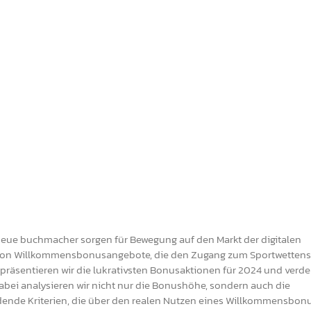
kunden 2024
 neue buchmacher sorgen für Bewegung auf den Markt der digitalen
tte von Willkommensbonusangebote, die den Zugang zum Sportwettens
 präsentieren wir die lukrativsten Bonusaktionen für 2024 und verde
ei analysieren wir nicht nur die Bonushöhe, sondern auch die
nde Kriterien, die über den realen Nutzen eines Willkommensbon