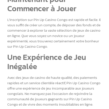
Commencer à Jouer
L’inscription sur Pin Up Casino Congo est rapide et facile. Il
vous suffit de créer un compte, de déposer des fonds et de
commencer à explorer la vaste sélection de jeux de casino
en ligne. Que vous soyez un novice ou un joueur
expérimenté, vous trouverez certainement votre bonheur
sur Pin Up Casino Congo.
Une Expérience de Jeu
Inégalée
Avec des jeux de casino de haute qualité, des paiements
rapides et un service clientèle réactif, Pin Up Casino Congo
offre une expérience de jeu incomparable aux joueurs
congolais. Ne manquez pas l’occasion de rejoindre la
communauté de joueurs gagnants sur Pin Up Casino
Congo et de vivre des moments inoubliables en ligne.