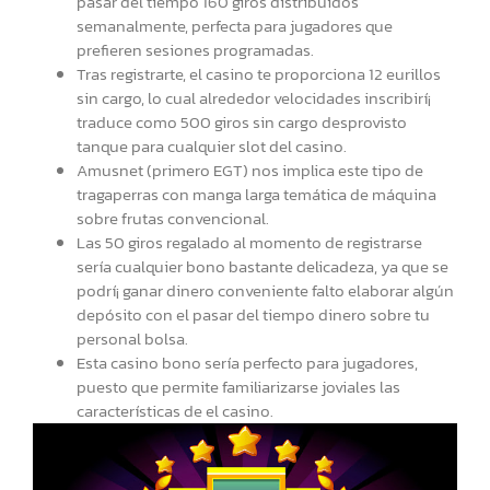
pasar del tiempo 160 giros distribuidos
semanalmente, perfecta para jugadores que
prefieren sesiones programadas.
Tras registrarte, el casino te proporciona 12 eurillos
sin cargo, lo cual alrededor velocidades inscribirí¡
traduce como 500 giros sin cargo desprovisto
tanque para cualquier slot del casino.
Amusnet (primero EGT) nos implica este tipo de
tragaperras con manga larga temática de máquina
sobre frutas convencional.
Las 50 giros regalado al momento de registrarse
serí­a cualquier bono bastante delicadeza, ya que se
podrí¡ ganar dinero conveniente falto elaborar algún
depósito con el pasar del tiempo dinero sobre tu
personal bolsa.
Esta casino bono serí­a perfecto para jugadores,
puesto que permite familiarizarse joviales las
características de el casino.