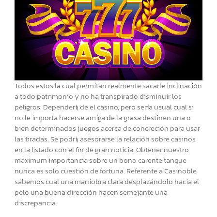
Todos estos la cual permitan realmente sacarle inclinación
a todo patrimonio y no ha transpirado disminuir los
peligros. Dependerí¡ de el casino, pero serí­a usual cual si
no le importa hacerse amiga de la grasa destinen una o
bien determinados juegos acerca de concreción para usar
las tiradas. Se podrí¡ asesorarse la relación sobre casinos
en la listado con el fin de gran noticia. Obtener nuestro
máximum importancia sobre un bono carente tanque
nunca es solo cuestión de fortuna. Referente a Casinoble,
sabemos cual una maniobra clara desplazándolo hacia el
pelo una buena dirección hacen semejante una
discrepancia.