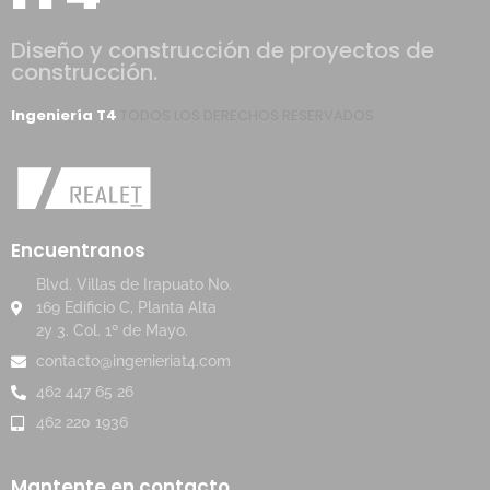
Diseño y construcción de proyectos de
construcción.
Ingeniería T4
TODOS LOS DERECHOS RESERVADOS
Encuentranos
Blvd. Villas de Irapuato No.
169 Edificio C, Planta Alta
2y 3. Col. 1º de Mayo.
contacto@ingenieriat4.com
462 447 65 26
462 220 1936
Mantente en contacto