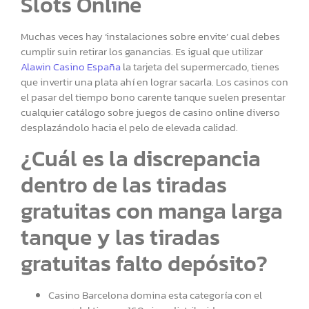
Slots Online
Muchas veces hay ‘instalaciones sobre envite’ cual debes
cumplir suin retirar los ganancias. Es igual que utilizar
Alawin Casino España
la tarjeta del supermercado, tienes
que invertir una plata ahí en lograr sacarla. Los casinos con
el pasar del tiempo bono carente tanque suelen presentar
cualquier catálogo sobre juegos de casino online diverso
desplazándolo hacia el pelo de elevada calidad.
¿Cuál es la discrepancia
dentro de las tiradas
gratuitas con manga larga
tanque y las tiradas
gratuitas falto depósito?
Casino Barcelona domina esta categoría con el