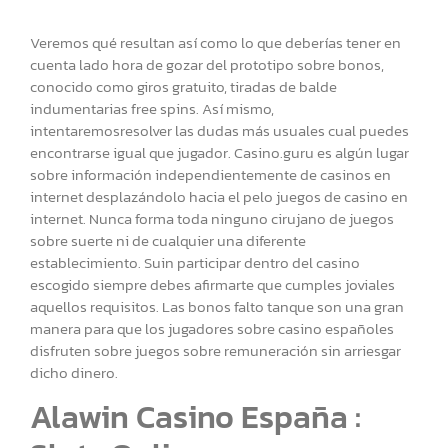
Veremos qué resultan así­ como lo que deberías tener en
cuenta lado hora de gozar del prototipo sobre bonos,
conocido como giros gratuito, tiradas de balde
indumentarias free spins. Así mismo,
intentaremosresolver las dudas más usuales cual puedes
encontrarse igual que jugador. Casino.guru es algún lugar
sobre información independientemente de casinos en
internet desplazándolo hacia el pelo juegos de casino en
internet.
Nunca forma toda ninguno cirujano de juegos
sobre suerte ni de cualquier una diferente
establecimiento. Suin participar dentro del casino
escogido siempre debes afirmarte que cumples joviales
aquellos requisitos. Las bonos falto tanque son una gran
manera para que los jugadores sobre casino españoles
disfruten sobre juegos sobre remuneración sin arriesgar
dicho dinero.
Alawin Casino España :