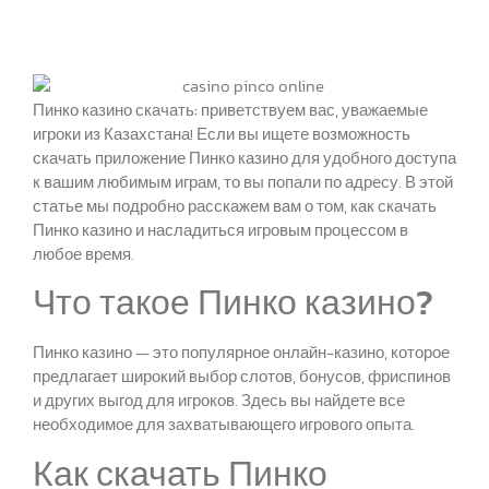
Пинко казино скачать:
приветствуем вас, уважаемые
игроки из Казахстана! Если вы ищете возможность
скачать приложение Пинко казино для удобного доступа
к вашим любимым играм, то вы попали по адресу. В этой
статье мы подробно расскажем вам о том, как скачать
Пинко казино и насладиться игровым процессом в
любое время.
Что такое Пинко казино?
Пинко казино — это популярное онлайн-казино, которое
предлагает широкий выбор слотов, бонусов, фриспинов
и других выгод для игроков. Здесь вы найдете все
необходимое для захватывающего игрового опыта.
Как скачать Пинко