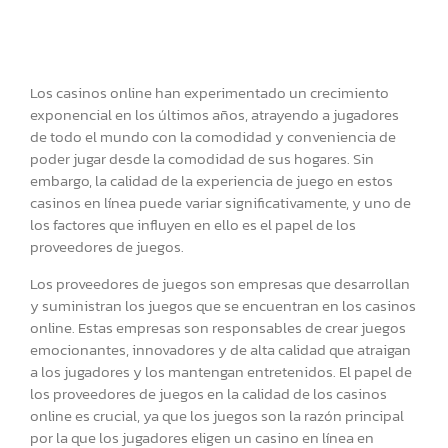
Los casinos online han experimentado un crecimiento
exponencial en los últimos años, atrayendo a jugadores
de todo el mundo con la comodidad y conveniencia de
poder jugar desde la comodidad de sus hogares. Sin
embargo, la calidad de la experiencia de juego en estos
casinos en línea puede variar significativamente, y uno de
los factores que influyen en ello es el papel de los
proveedores de juegos.
Los proveedores de juegos son empresas que desarrollan
y suministran los juegos que se encuentran en los casinos
online. Estas empresas son responsables de crear juegos
emocionantes, innovadores y de alta calidad que atraigan
a los jugadores y los mantengan entretenidos. El papel de
los proveedores de juegos en la calidad de los casinos
online es crucial, ya que los juegos son la razón principal
por la que los jugadores eligen un casino en línea en