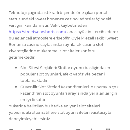
Teknoloji çaginda istikrarli biçimde öne çikan portal
statüsündeki Sweet bonanza casino; adresler içindeki
varligini kanitlamistir. Vakit kaybetmeden
https://streetwearshorts.com/
ana sayfasini tercih ederek
bu eglenceli atmosfere erisebilir. Öyle ki ezeli rakibi Sweet
Bonanza casino sayfasindan ayrilarak casino slot
ziyaretçilerine mükemmel slot siteler konforu
getirmektedir.
Slot Sitesi Seçkileri: Slotlar oyunu basliginda en
popüler slot oyunlari, efekt yapisiyla begeni
toplamaktadir.
Güvenilir Slot Siteleri Kazandiranlari: Az parayla çok
kazandiran slot oyunlari arayisinda yer alanlar için
en iyi firsattir.
Yukarida belirtilen bu harika en yeni slot siteleri
yapisindaki alternatiflere slot oyun siteleri vasitasiyla
deneyimleyebilirsiniz.