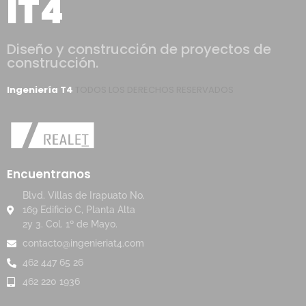
IT4
Diseño y construcción de proyectos de
construcción.
Ingeniería T4
TODOS LOS DERECHOS RESERVADOS
Encuentranos
Blvd. Villas de Irapuato No.
169 Edificio C, Planta Alta
2y 3. Col. 1º de Mayo.
contacto@ingenieriat4.com
462 447 65 26
462 220 1936