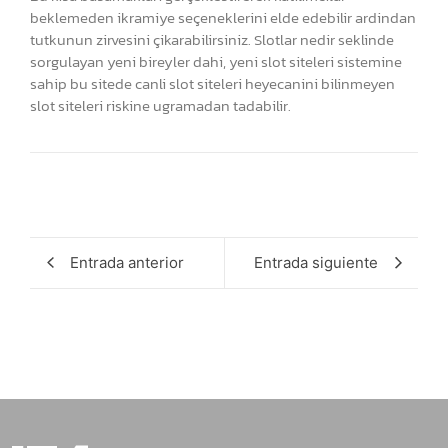
beklemeden ikramiye seçeneklerini elde edebilir ardindan
tutkunun zirvesini çikarabilirsiniz. Slotlar nedir seklinde
sorgulayan yeni bireyler dahi, yeni slot siteleri sistemine
sahip bu sitede canli slot siteleri heyecanini bilinmeyen
slot siteleri riskine ugramadan tadabilir.
Entrada anterior
Entrada siguiente