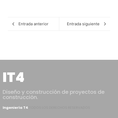
Entrada anterior
Entrada siguiente
IT4
Diseño y construcción de proyectos de
construcción.
Ingeniería T4
TODOS LOS DERECHOS RESERVADOS