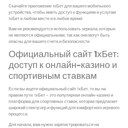
Скачайте приложение 1хБет для вашего мобильного
устройства, чтобы иметь доступ к функциям и услугам
1хБет в любом месте и в любое время.
Вам не рекомендуется использовать зеркала, которые
не являются официальными, так как они могут быть
опасны для вашего счета и безопасности.
Официальный сайт 1хБет:
доступ к онлайн-казино и
спортивным ставкам
Если вы ищете официальный сайт 1хБет, то вы на
правом пути. 1хБет – это популярная онлайн-казино и
платформа для спортивных ставок, которая предлагает
широкий спектр игр и функций для комфортного игрового
процесса.
Для начала, вам нужно зарегистрироваться на