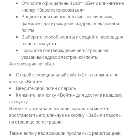
Откройте официальный сайт 1хБет и кликните на
кнопку «Зарегистрироваться»
Введите свои личные данные, включая имя,
фамилию, дату рождения и адрес электронной
почты
Выберите способ оплаты и создайте пароль для
вашего аккаунта
Прислите подтверждение регистрации на
указанный адрес электронной почты
Авторизация на 1хБет:
Откройте официальный сайт 1хБет и кликните на
кнопку «Войти»
Введите свой логин и пароль
Кликните на кнопку «Войти» для доступа к вашему
аккаунту
Важно! Если вы забыли свой пароль, вы можете
восстановить его, кликнув на кнопку «Забыли пароль»
на странице регистрации.
Также, если у вас возникли проблемы с регистрацией