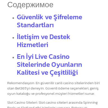
Содержимое
Güvenlik ve Şifreleme
Standartları
İletişim ve Destek
Hizmetleri
En İyi Live Casino
Sitelerinde Oyunların
Kalitesi ve Çeşitliliği
Rekomendasyon: En güvenilir canlı casino sitelerinden biri
olan Bet365’yi deneyin. Güvenli ödeme seçenekleri, geniş
oyun kataloğu ve profesyonel müşteri hizmetleri sunar.
Slot Casino Siteleri: Slot casino siteleri arasında Spinning
Reels ve Slotland gibi isimlerin yanı sıra, Betway ve