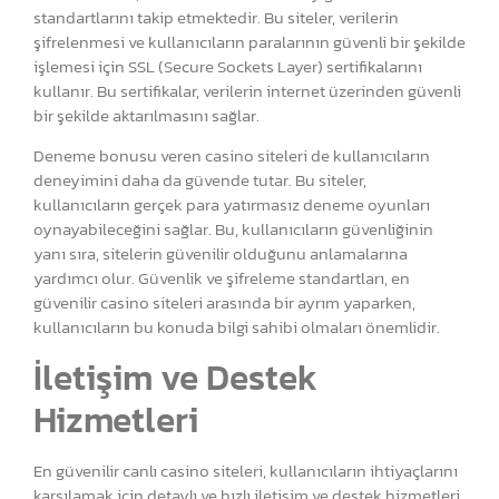
standartlarını takip etmektedir. Bu siteler, verilerin
şifrelenmesi ve kullanıcıların paralarının güvenli bir şekilde
işlemesi için SSL (Secure Sockets Layer) sertifikalarını
kullanır. Bu sertifikalar, verilerin internet üzerinden güvenli
bir şekilde aktarılmasını sağlar.
Deneme bonusu veren casino siteleri de kullanıcıların
deneyimini daha da güvende tutar. Bu siteler,
kullanıcıların gerçek para yatırmasız deneme oyunları
oynayabileceğini sağlar. Bu, kullanıcıların güvenliğinin
yanı sıra, sitelerin güvenilir olduğunu anlamalarına
yardımcı olur. Güvenlik ve şifreleme standartları, en
güvenilir casino siteleri arasında bir ayrım yaparken,
kullanıcıların bu konuda bilgi sahibi olmaları önemlidir.
İletişim ve Destek
Hizmetleri
En güvenilir canlı casino siteleri, kullanıcıların ihtiyaçlarını
karşılamak için detaylı ve hızlı iletişim ve destek hizmetleri