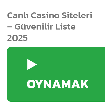
Canlı Casino Siteleri
– Güvenilir Liste
2025
▶️
OYNAMAK