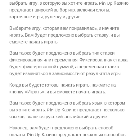
выбрать игру, в которую вы хотите играть. Pin Up Казино
предлагает широкий выбор игр, включая слоты,
карточные игры, рулетку и другие.
Выберите игру, которая вам понравилась, и начните
играть. Вам будет предложено выбрать ставку, и вы
сможете начать играть.
Вам также будет предложено выбрать тип ставки:
фиксированная или переменная. Фиксированная ставка
будет фиксированной суммой, а переменная ставка
будет изменяться в зависимости от результата игры.
Когда вы будете готовы начать играть, нажмите на
кнопку «Играть», и вы сможете начать играть.
Вам также будет предложено выбрать язык, в котором
вы хотите играть. Pin Up Казино предлагает несколько
языков, включая русский, английский и другие.
Наконец, вам будет предложено выбрать способ
оплаты. Pin Up Казино предлагает несколько способов