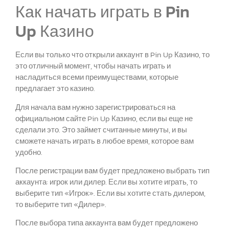
Как начать играть в Pin
Up Казино
Если вы только что открыли аккаунт в Pin Up Казино, то
это отличный момент, чтобы начать играть и
насладиться всеми преимуществами, которые
предлагает это казино.
Для начала вам нужно зарегистрироваться на
официальном сайте Pin Up Казино, если вы еще не
сделали это. Это займет считанные минуты, и вы
сможете начать играть в любое время, которое вам
удобно.
После регистрации вам будет предложено выбрать тип
аккаунта: игрок или дилер. Если вы хотите играть, то
выберите тип «Игрок». Если вы хотите стать дилером,
то выберите тип «Дилер».
После выбора типа аккаунта вам будет предложено