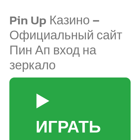
Pin Up Казино –
Официальный сайт
Пин Ап вход на
зеркало
▶️
ИГРАТЬ