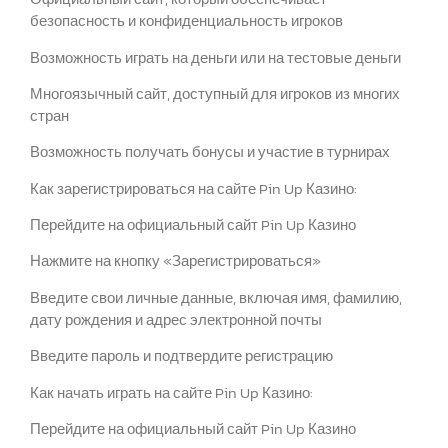
безопасность и конфиденциальность игроков
Возможность играть на деньги или на тестовые деньги
Многоязычный сайт, доступный для игроков из многих
стран
Возможность получать бонусы и участие в турнирах
Как зарегистрироваться на сайте Pin Up Казино:
Перейдите на официальный сайт Pin Up Казино
Нажмите на кнопку «Зарегистрироваться»
Введите свои личные данные, включая имя, фамилию,
дату рождения и адрес электронной почты
Введите пароль и подтвердите регистрацию
Как начать играть на сайте Pin Up Казино:
Перейдите на официальный сайт Pin Up Казино