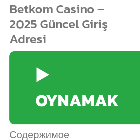
Betkom Casino –
2025 Güncel Giriş
Adresi
▶️
OYNAMAK
Содержимое