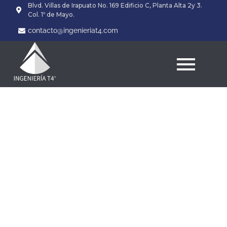
Blvd. Villas de Irapuato No. 169 Edificio C, Planta Alta 2y 3.
Col. 1º de Mayo.
contacto@ingenieriat4.com
Betkom Casino - 2025
Gncel Giri Adresi.1137