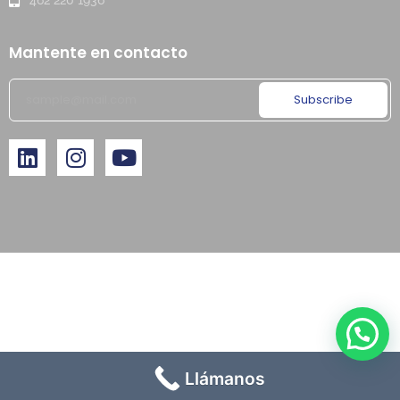
462 220 1936
Mantente en contacto
Subscribe
Llámanos