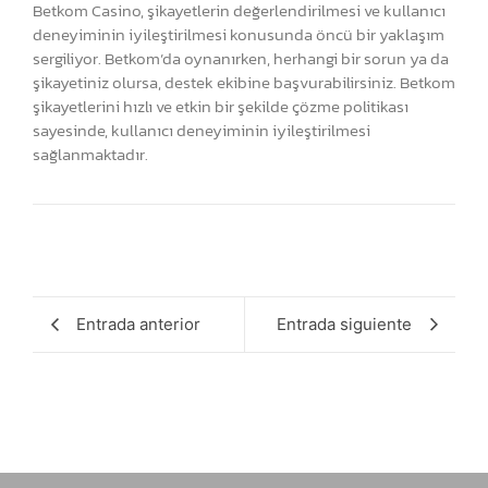
Betkom Casino, şikayetlerin değerlendirilmesi ve kullanıcı
deneyiminin iyileştirilmesi konusunda öncü bir yaklaşım
sergiliyor. Betkom’da oynanırken, herhangi bir sorun ya da
şikayetiniz olursa, destek ekibine başvurabilirsiniz. Betkom
şikayetlerini hızlı ve etkin bir şekilde çözme politikası
sayesinde, kullanıcı deneyiminin iyileştirilmesi
sağlanmaktadır.
Entrada anterior
Entrada siguiente