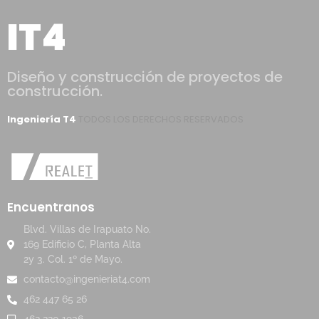
IT4
Diseño y construcción de proyectos de
construcción.
Ingeniería T4
TODOS LOS DERECHOS RESERVADOS
Encuentranos
Blvd. Villas de Irapuato No.
169 Edificio C, Planta Alta
2y 3. Col. 1º de Mayo.
contacto@ingenieriat4.com
462 447 65 26