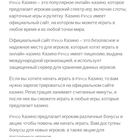
Pinco Казино – это популярное онлайн-казино, которое
предлагает игрокам широкий спектр игр, включая слоты,
карточные игры и рулетку. Казино Pinco имеет
официальный сайт, на котором вы можете играть в
любое время и из любой точки мира.
Официальный сайт Pinco Казино – это безопасное и
надежное место для игроков, которые хотят играть в
онлайн-казино. Казино Pinco имеет лицензию, выдана
международной организацией, и использует
защищенный сервер для хранения данных игроков.
Если вы хотите начать играть в Pinco Казино, то вам
нужно зарегистрироваться на официальном сайте
казино. Регистрация занимает считанные минуты, и
после нее вы сможете играть в любые игры, которые
предлагает казино.
Pinco Казино предлагает игрокам различные бонусы и
акции, чтобы помочь им начать играть. Вам доступны
бонусы для новых игроков, а также акции для
постоянных игроков.