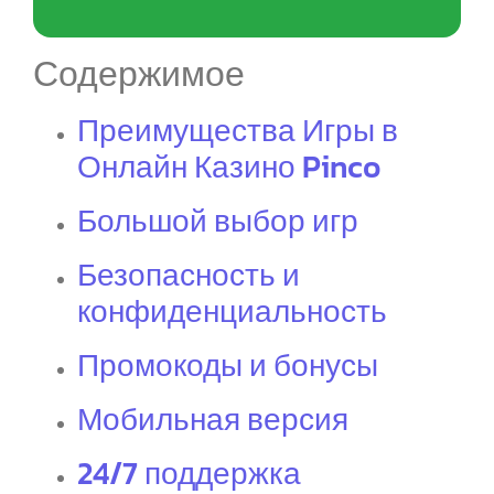
Содержимое
Преимущества Игры в
Онлайн Казино Pinco
Большой выбор игр
Безопасность и
конфиденциальность
Промокоды и бонусы
Мобильная версия
24/7 поддержка