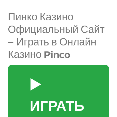
Пинко Казино
Официальный Сайт
– Играть в Онлайн
Казино Pinco
▶️
ИГРАТЬ