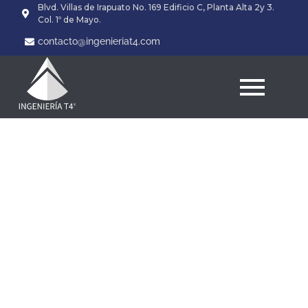
Blvd. Villas de Irapuato No. 169 Edificio C, Planta Alta 2y 3.
Col. 1º de Mayo.
contacto@ingenieriat4.com
Официальный Сайт
Играть в Онлайн Казино
Pinco.1488