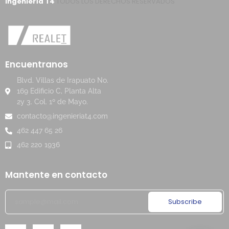
Ingeniería T4
TODOS LOS DERECHOS RESERVADOS
Encuentranos
Blvd. Villas de Irapuato No.
169 Edificio C, Planta Alta
2y 3. Col. 1º de Mayo.
contacto@ingenieriat4.com
462 447 65 26
462 220 1936
Mantente en contacto
Subscribe