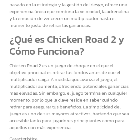
basado en la estrategia y la gestión del riesgo, ofrece una
experiencia única que combina la velocidad, la adrenalina
y la emoción de ver crecer un multiplicador hasta el
momento justo de retirar las ganancias.
¿Qué es Chicken Road 2 y
Cómo Funciona?
Chicken Road 2 es un juego de choque en el que el
objetivo principal es retirar tus fondos antes de que el
multiplicador caiga. A medida que avanza el juego, el
multiplicador aumenta, ofreciendo potenciales ganancias
más elevadas. Sin embargo, el juego termina en cualquier
momento, por lo que la clave reside en saber cuándo
retirar para asegurar tus beneficios. La simplicidad del
juego es uno de sus mayores atractivos, haciendo que sea
accesible tanto para jugadores principiantes como para
aquellos con más experiencia.
Característica