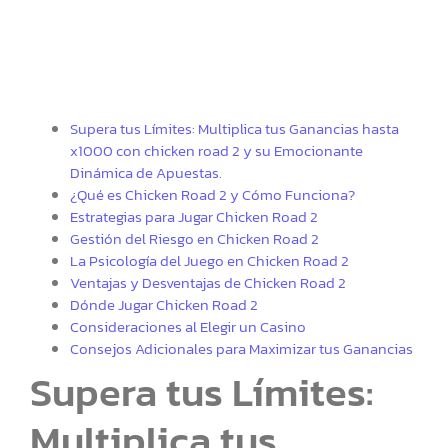
Supera tus Límites: Multiplica tus Ganancias hasta
x1000 con chicken road 2 y su Emocionante
Dinámica de Apuestas.
¿Qué es Chicken Road 2 y Cómo Funciona?
Estrategias para Jugar Chicken Road 2
Gestión del Riesgo en Chicken Road 2
La Psicología del Juego en Chicken Road 2
Ventajas y Desventajas de Chicken Road 2
Dónde Jugar Chicken Road 2
Consideraciones al Elegir un Casino
Consejos Adicionales para Maximizar tus Ganancias
Supera tus Límites:
Multiplica tus