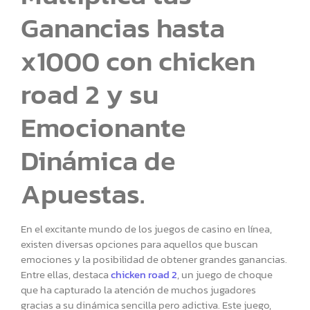
Ganancias hasta
x1000 con chicken
road 2 y su
Emocionante
Dinámica de
Apuestas.
En el excitante mundo de los juegos de casino en línea,
existen diversas opciones para aquellos que buscan
emociones y la posibilidad de obtener grandes ganancias.
Entre ellas, destaca
chicken road 2
, un juego de choque
que ha capturado la atención de muchos jugadores
gracias a su dinámica sencilla pero adictiva. Este juego,