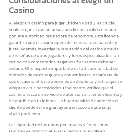
Consideraciones al Elegir un
Casino
Al elegir un casino para jugar Chicken Road 2, es crucial
verificar que el casino posea una licencia válida emitida
por una autoridad reguladora de renombre. Esta licencia
garantiza que el casino opera de manera transparente y
justa. Además, investiga la reputación del casino a través
de reseñas de otros jugadores y foros especializados. Un
casino con comentarios negativos frecuentes debe ser
evitado. Otro aspecto importante es la disponibilidad de
métodos de pago seguros y convenientes. Asegúrate de
que el casino ofrezca opciones de depósito y retiro que se
adapten a tus necesidades. Finalmente, verifica que el
casino ofrezca un servicio de atención al cliente eficiente y
disponible en tu idioma. Un buen servicio de atención al
cliente puede ser de gran ayuda en caso de que surja
algún problema.
La seguridad de tus datos personales y financieros
también es primordial. Busca casinos que utilicen