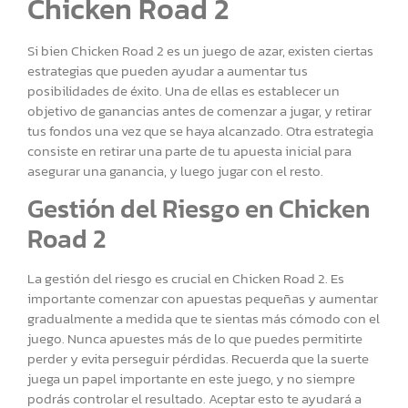
Chicken Road 2
Si bien Chicken Road 2 es un juego de azar, existen ciertas
estrategias que pueden ayudar a aumentar tus
posibilidades de éxito. Una de ellas es establecer un
objetivo de ganancias antes de comenzar a jugar, y retirar
tus fondos una vez que se haya alcanzado. Otra estrategia
consiste en retirar una parte de tu apuesta inicial para
asegurar una ganancia, y luego jugar con el resto.
Gestión del Riesgo en Chicken
Road 2
La gestión del riesgo es crucial en Chicken Road 2. Es
importante comenzar con apuestas pequeñas y aumentar
gradualmente a medida que te sientas más cómodo con el
juego. Nunca apuestes más de lo que puedes permitirte
perder y evita perseguir pérdidas. Recuerda que la suerte
juega un papel importante en este juego, y no siempre
podrás controlar el resultado. Aceptar esto te ayudará a