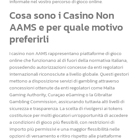
informate nel vostro percorso di gioco online.
Cosa sono i Casino Non
AAMS e per quale motivo
preferirli
I casino non AAMS rappresentano piattaforme di gioco
online che funzionano al di fuori della normativa italiana,
possedendo autorizzazioni concesse da enti regolatori
internazionali riconosciute a livello globale. Questi gestori
mettono a disposizione servizi di gambling attraverso
concessioni ottenute da enti regolatori come Malta
Gaming Authority, Curaçao eGaming o la Gibraltar
Gambling Commission, assicurando tuttavia alti livelli di
sicurezza e trasparenza. La scelta di rivolgersi ai tokens
costituisce per molti giocatori un’opportunità di accedere
a condizioni di gioco più flessibili, con restrizioni di
importo più permissivi e una maggior flessibilità nelle
opzioni di versamento e ritiro rispetto alle piattaforme