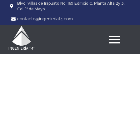
Blvd. Villas de Irapuato No. 169 Edificio C, Planta Alta 2y 3.
Col. 1º de Mayo.
contacto@ingenieriat4.com
I Migliori Casino Non
AAMS per Giocare in in
Sicurezza Online nel
2024