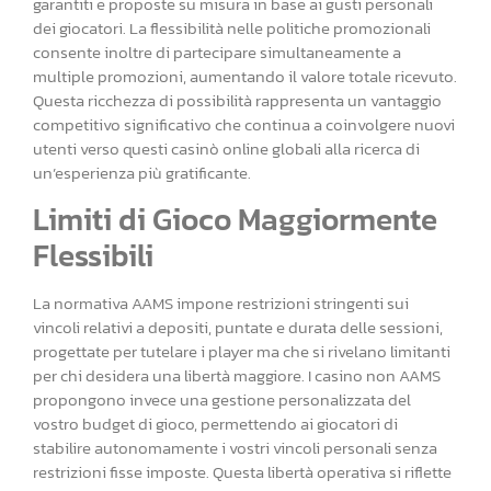
garantiti e proposte su misura in base ai gusti personali
dei giocatori. La flessibilità nelle politiche promozionali
consente inoltre di partecipare simultaneamente a
multiple promozioni, aumentando il valore totale ricevuto.
Questa ricchezza di possibilità rappresenta un vantaggio
competitivo significativo che continua a coinvolgere nuovi
utenti verso questi casinò online globali alla ricerca di
un’esperienza più gratificante.
Limiti di Gioco Maggiormente
Flessibili
La normativa AAMS impone restrizioni stringenti sui
vincoli relativi a depositi, puntate e durata delle sessioni,
progettate per tutelare i player ma che si rivelano limitanti
per chi desidera una libertà maggiore. I casino non AAMS
propongono invece una gestione personalizzata del
vostro budget di gioco, permettendo ai giocatori di
stabilire autonomamente i vostri vincoli personali senza
restrizioni fisse imposte. Questa libertà operativa si riflette