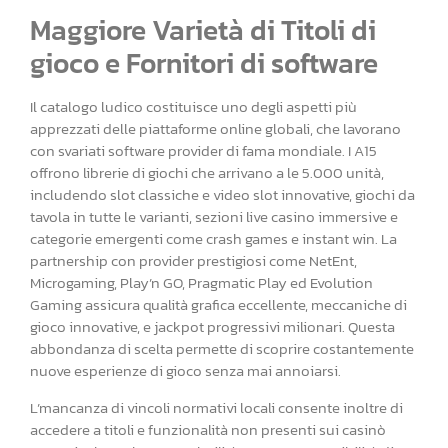
Maggiore Varietà di Titoli di
gioco e Fornitori di software
Il catalogo ludico costituisce uno degli aspetti più
apprezzati delle piattaforme online globali, che lavorano
con svariati software provider di fama mondiale. I A15
offrono librerie di giochi che arrivano a le 5.000 unità,
includendo slot classiche e video slot innovative, giochi da
tavola in tutte le varianti, sezioni live casino immersive e
categorie emergenti come crash games e instant win. La
partnership con provider prestigiosi come NetEnt,
Microgaming, Play’n GO, Pragmatic Play ed Evolution
Gaming assicura qualità grafica eccellente, meccaniche di
gioco innovative, e jackpot progressivi milionari. Questa
abbondanza di scelta permette di scoprire costantemente
nuove esperienze di gioco senza mai annoiarsi.
L’mancanza di vincoli normativi locali consente inoltre di
accedere a titoli e funzionalità non presenti sui casinò