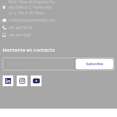
Blvd. Villas de Irapuato No.
169 Edificio C, Planta Alta
2y 3. Col. 1º de Mayo.
contacto@ingenieriat4.com
462 447 65 26
462 220 1936
Mantente en contacto
Subscribe