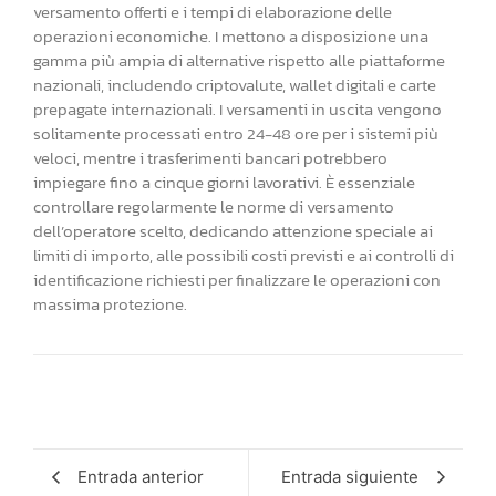
versamento offerti e i tempi di elaborazione delle
operazioni economiche. I mettono a disposizione una
gamma più ampia di alternative rispetto alle piattaforme
nazionali, includendo criptovalute, wallet digitali e carte
prepagate internazionali. I versamenti in uscita vengono
solitamente processati entro 24-48 ore per i sistemi più
veloci, mentre i trasferimenti bancari potrebbero
impiegare fino a cinque giorni lavorativi. È essenziale
controllare regolarmente le norme di versamento
dell’operatore scelto, dedicando attenzione speciale ai
limiti di importo, alle possibili costi previsti e ai controlli di
identificazione richiesti per finalizzare le operazioni con
massima protezione.
Entrada anterior
Entrada siguiente