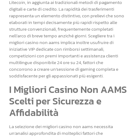
Litecoin, in aggiunta ai tradizionali metodi di pagamento
digitali e carte di credito. La rapidità dei trasferimenti
rappresenta un elemento distintivo, con prelievi che sono
elaborati in tempi decisamente più rapidi rispetto alle
strutture convenzionali, frequentemente completati
nell’arco di breve tempo anziché giorni. Scegliere tra i
migliori casino non aams implica inoltre usufruire di
iniziative VIP dedicate con rimborsi settimanali,
competizioni con premi importanti e assistenza clienti
multilingue disponibile 24 ore su 24, fattori che
concorrono a creare un’sessione di gaming completa e
soddisfacente per gli appassionati più esigenti.
I Migliori Casino Non AAMS
Scelti per Sicurezza e
Affidabilità
La selezione dei migliori casino non aams necessita
un’analisi approfondita di molteplici fattori che