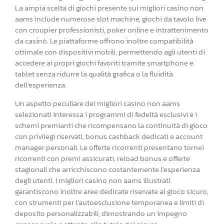
La ampia scelta di giochi presente sui migliori casino non
aams include numerose slot machine, giochi da tavolo live
con croupier professionisti, poker online e intrattenimento
da casinò. Le piattaforme offrono inoltre compatibilità
ottimale con dispositivi mobili, permettendo agli utenti di
accedere ai propri giochi favoriti tramite smartphone e
tablet senza ridurre la qualità grafica o la fluidità
dell’esperienza.
Un aspetto peculiare dei migliori casino non aams
selezionati interessa i programmi di fedeltà esclusivi e i
schemi premianti che ricompensano la continuità di gioco
con privilegi riservati, bonus cashback dedicati e account
manager personali. Le offerte ricorrenti presentano tornei
ricorrenti con premi assicurati, reload bonus e offerte
stagionali che arricchiscono costantemente l’esperienza
degli utenti. I migliori casino non aams illustrati
garantiscono inoltre aree dedicate riservate al gioco sicuro,
con strumenti per l’autoesclusione temporanea e limiti di
deposito personalizzabili, dimostrando un impegno