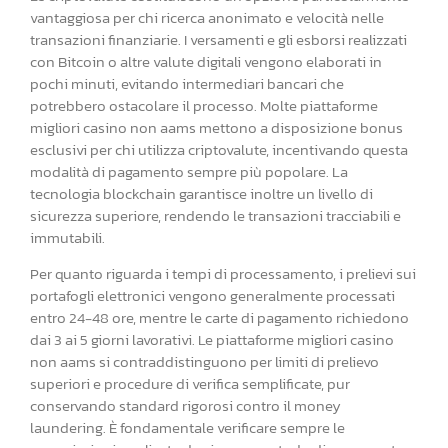
vantaggiosa per chi ricerca anonimato e velocità nelle
transazioni finanziarie. I versamenti e gli esborsi realizzati
con Bitcoin o altre valute digitali vengono elaborati in
pochi minuti, evitando intermediari bancari che
potrebbero ostacolare il processo. Molte piattaforme
migliori casino non aams mettono a disposizione bonus
esclusivi per chi utilizza criptovalute, incentivando questa
modalità di pagamento sempre più popolare. La
tecnologia blockchain garantisce inoltre un livello di
sicurezza superiore, rendendo le transazioni tracciabili e
immutabili.
Per quanto riguarda i tempi di processamento, i prelievi sui
portafogli elettronici vengono generalmente processati
entro 24-48 ore, mentre le carte di pagamento richiedono
dai 3 ai 5 giorni lavorativi. Le piattaforme migliori casino
non aams si contraddistinguono per limiti di prelievo
superiori e procedure di verifica semplificate, pur
conservando standard rigorosi contro il money
laundering. È fondamentale verificare sempre le