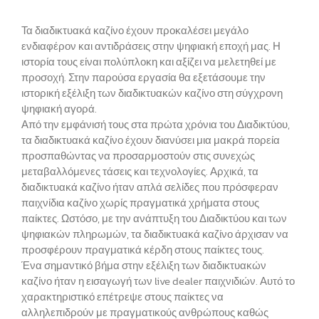
Τα διαδικτυακά καζίνο έχουν προκαλέσει μεγάλο
ενδιαφέρον και αντιδράσεις στην ψηφιακή εποχή μας. Η
ιστορία τους είναι πολύπλοκη και αξίζει να μελετηθεί με
προσοχή. Στην παρούσα εργασία θα εξετάσουμε την
ιστορική εξέλιξη των διαδικτυακών καζίνο στη σύγχρονη
ψηφιακή αγορά.
Από την εμφάνισή τους στα πρώτα χρόνια του Διαδικτύου,
τα διαδικτυακά καζίνο έχουν διανύσει μια μακρά πορεία
προσπαθώντας να προσαρμοστούν στις συνεχώς
μεταβαλλόμενες τάσεις και τεχνολογίες. Αρχικά, τα
διαδικτυακά καζίνο ήταν απλά σελίδες που πρόσφεραν
παιχνίδια καζίνο χωρίς πραγματικά χρήματα στους
παίκτες. Ωστόσο, με την ανάπτυξη του Διαδικτύου και των
ψηφιακών πληρωμών, τα διαδικτυακά καζίνο άρχισαν να
προσφέρουν πραγματικά κέρδη στους παίκτες τους.
Ένα σημαντικό βήμα στην εξέλιξη των διαδικτυακών
καζίνο ήταν η εισαγωγή των live dealer παιχνιδιών. Αυτό το
χαρακτηριστικό επέτρεψε στους παίκτες να
αλληλεπιδρούν με πραγματικούς ανθρώπους καθώς