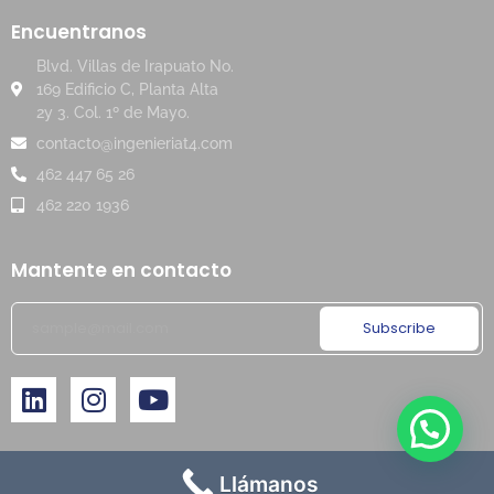
Encuentranos
Blvd. Villas de Irapuato No.
169 Edificio C, Planta Alta
2y 3. Col. 1º de Mayo.
contacto@ingenieriat4.com
462 447 65 26
462 220 1936
Mantente en contacto
Subscribe
Llámanos