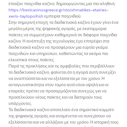
έπαιζαν παιχνίδια καζίνο, δημιουργώντας μια πιο αληθινή
https://bestcasinosgreece.gr/stoixhmatikes-etairies-
xwris-taytopoihsh
εμπειρία παιχνιδιού.
Στην σημερινή εποχή, τα διαδικτυακά καζίνο έχουν γίνει ένα
μεγάλο μέρος της ψηφιακής αγοράς, με εκατομμύρια
παίκτες να συμμετέχουν καθημερινά σε διάφορα παιχνίδια
καζίνο. Η ανάπτυξη της τεχνολογίας έχει επιτρέψει στα
διαδικτυακά καζίνο να προσφέρουν μια ευρεία γκάμα
παιχνιδιών και υπηρεσιών, καθιστώντας τα ακόμα πιο
ελκυστικά στους παίκτες.
Παρά τις προκλήσεις και τις αμφιβολίες που περιβάλλουν
τα διαδικτυακά καζίνο, φαίνεται ότι η αγορά αυτή συνεχίζει
να αναπτύσσεται και να εξελίσσεται με τον χρόνο. Η
ανταγωνιστικότητα στον τομέα αυτό είναι υψηλή και οι
εταιρείες πρέπει να προσαρμόζονται συνεχώς για να
προσελκύουν νέους παίκτες και να διατηρούν τους
υπάρχοντες.
Τα διαδικτυακά καζίνο αποτελούν ένα σημαντικό κομμάτι
της ψηφιακής αγοράς και αναμένεται να συνεχίσουν να
εξελίσσονται και να αλλάζουν με τον χρόνο. Η ιστορική τους