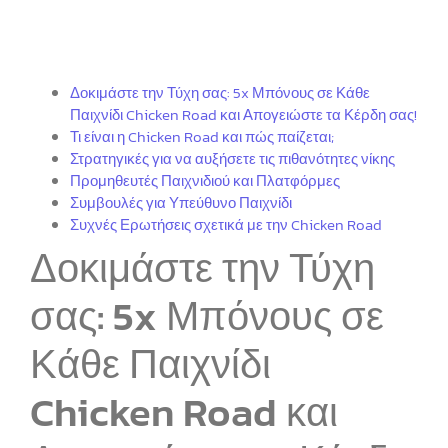
Δοκιμάστε την Τύχη σας: 5x Μπόνους σε Κάθε
Παιχνίδι Chicken Road και Απογειώστε τα Κέρδη σας!
Τι είναι η Chicken Road και πώς παίζεται;
Στρατηγικές για να αυξήσετε τις πιθανότητες νίκης
Προμηθευτές Παιχνιδιού και Πλατφόρμες
Συμβουλές για Υπεύθυνο Παιχνίδι
Συχνές Ερωτήσεις σχετικά με την Chicken Road
Δοκιμάστε την Τύχη
σας: 5x Μπόνους σε
Κάθε Παιχνίδι
Chicken Road και