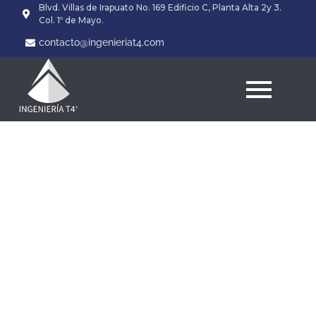
Blvd. Villas de Irapuato No. 169 Edificio C, Planta Alta 2y 3.
Col. 1º de Mayo.
contacto@ingenieriat4.com
Δοκιμάστε την Τύχη σας 5x
Μπόνους σε Κάθε Παιχνίδι
Chicken Road και
Απογειώστε τα Κέρδη σας!