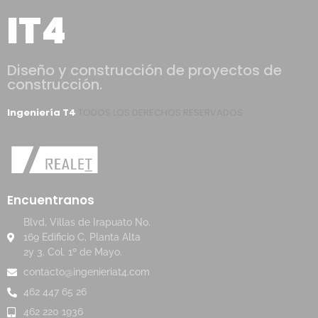
IT4
Diseño y construcción de proyectos de
construcción.
Ingeniería T4
TODOS LOS DERECHOS RESERVADOS
Encuentranos
Blvd. Villas de Irapuato No.
169 Edificio C, Planta Alta
2y 3. Col. 1º de Mayo.
contacto@ingenieriat4.com
462 447 65 26
462 220 1936