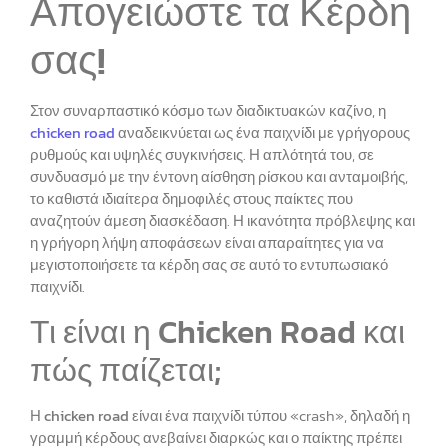
Απογειώστε τα Κέρδη
σας!
Στον συναρπαστικό κόσμο των διαδικτυακών καζίνο, η
chicken road
αναδεικνύεται ως ένα παιχνίδι με γρήγορους
ρυθμούς και υψηλές συγκινήσεις. Η απλότητά του, σε
συνδυασμό με την έντονη αίσθηση ρίσκου και ανταμοιβής,
το καθιστά ιδιαίτερα δημοφιλές στους παίκτες που
αναζητούν άμεση διασκέδαση. Η ικανότητα πρόβλεψης και
η γρήγορη λήψη αποφάσεων είναι απαραίτητες για να
μεγιστοποιήσετε τα κέρδη σας σε αυτό το εντυπωσιακό
παιχνίδι.
Τι είναι η Chicken Road και
πώς παίζεται;
Η
chicken road
είναι ένα παιχνίδι τύπου «crash», δηλαδή η
γραμμή κέρδους ανεβαίνει διαρκώς και ο παίκτης πρέπει