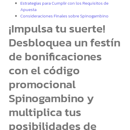
Estrategias para Cumplir con los Requisitos de
Apuesta
Consideraciones Finales sobre Spinogambino
¡Impulsa tu suerte!
Desbloquea un festín
de bonificaciones
con el código
promocional
Spinogambino y
multiplica tus
posibilidades de