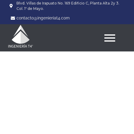
Blvd. Villas de Irapuato No. 169 Edificio C, Planta Alta 2y 3.
Col. 1º de Mayo.
contacto@ingenieriat4.com
¡Impulsa tu suerte!
Desbloquea un festín de
bonificaciones con el
código promocional
Spinogambino y