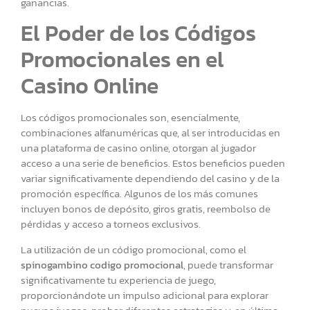
ganancias.
El Poder de los Códigos
Promocionales en el
Casino Online
Los códigos promocionales son, esencialmente,
combinaciones alfanuméricas que, al ser introducidas en
una plataforma de casino online, otorgan al jugador
acceso a una serie de beneficios. Estos beneficios pueden
variar significativamente dependiendo del casino y de la
promoción específica. Algunos de los más comunes
incluyen bonos de depósito, giros gratis, reembolso de
pérdidas y acceso a torneos exclusivos.
La utilización de un código promocional, como el
spinogambino codigo promocional
, puede transformar
significativamente tu experiencia de juego,
proporcionándote un impulso adicional para explorar