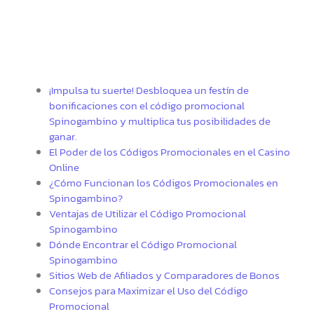
¡Impulsa tu suerte! Desbloquea un festín de
bonificaciones con el código promocional
Spinogambino y multiplica tus posibilidades de
ganar.
El Poder de los Códigos Promocionales en el Casino
Online
¿Cómo Funcionan los Códigos Promocionales en
Spinogambino?
Ventajas de Utilizar el Código Promocional
Spinogambino
Dónde Encontrar el Código Promocional
Spinogambino
Sitios Web de Afiliados y Comparadores de Bonos
Consejos para Maximizar el Uso del Código
Promocional