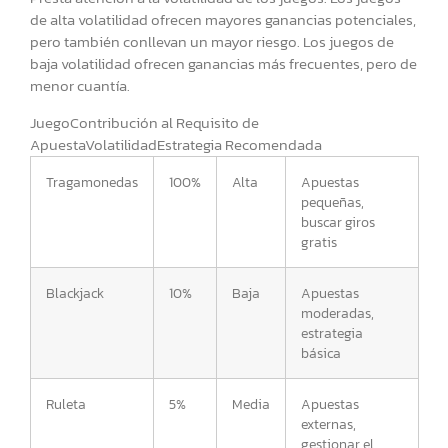
de alta volatilidad ofrecen mayores ganancias potenciales,
pero también conllevan un mayor riesgo. Los juegos de
baja volatilidad ofrecen ganancias más frecuentes, pero de
menor cuantía.
JuegoContribución al Requisito de
ApuestaVolatilidadEstrategia Recomendada
Tragamonedas
100%
Alta
Apuestas
pequeñas,
buscar giros
gratis
Blackjack
10%
Baja
Apuestas
moderadas,
estrategia
básica
Ruleta
5%
Media
Apuestas
externas,
gestionar el