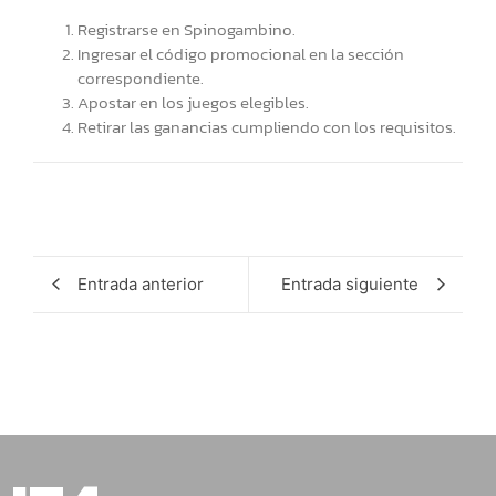
Registrarse en Spinogambino.
Ingresar el código promocional en la sección
correspondiente.
Apostar en los juegos elegibles.
Retirar las ganancias cumpliendo con los requisitos.
Entrada anterior
Entrada siguiente