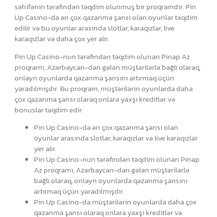
səhifənin tərəfindən təqdim olunmuş bir proqramdır. Pin
Up Casino-da ən çox qazanma şansı olan oyunlar təqdim
edilir və bu oyunlar arasında slotlar, karaqızlar, live
karaqızlar və daha çox yer alır.
Pin Up Casino-nun tərəfindən təqdim olunan Pinap Az
proqramı, Azərbaycan-dan gələn müştərilərlə bağlı olaraq,
onlayn oyunlarda qazanma şansını artırmaq üçün
yaradılmışdır. Bu proqram, müştərilərin oyunlarda daha
çox qazanma şansı olaraq onlara yaxşı kreditlər və
bonuslar təqdim edir.
Pin Up Casino-da ən çox qazanma şansı olan
oyunlar arasında slotlar, karaqızlar və live karaqızlar
yer alır.
Pin Up Casino-nun tərəfindən təqdim olunan Pinap
Az proqramı, Azərbaycan-dan gələn müştərilərlə
bağlı olaraq, onlayn oyunlarda qazanma şansını
artırmaq üçün yaradılmışdır.
Pin Up Casino-da müştərilərin oyunlarda daha çox
qazanma şansı olaraq onlara yaxşı kreditlər və