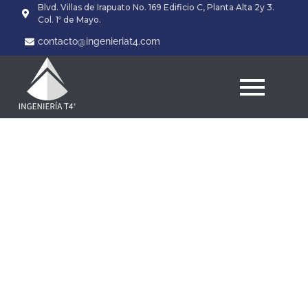
Blvd. Villas de Irapuato No. 169 Edificio C, Planta Alta 2y 3.
Col. 1º de Mayo.
contacto@ingenieriat4.com
Pin Up Casino -
Azrbaycanda onlayn
kazino Pin-Up.3184