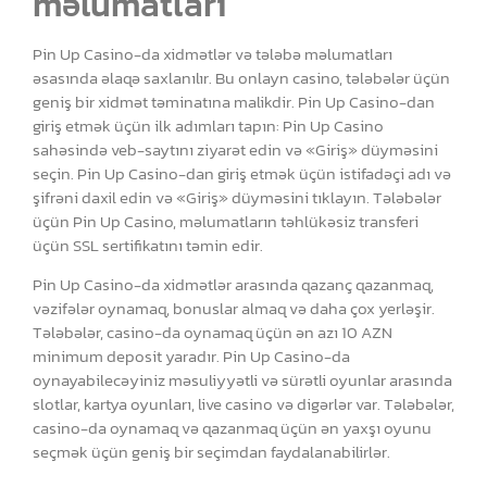
məlumatları
Pin Up Casino-da xidmətlər və tələbə məlumatları
əsasında əlaqə saxlanılır. Bu onlayn casino, tələbələr üçün
geniş bir xidmət təminatına malikdir. Pin Up Casino-dan
giriş etmək üçün ilk adımları tapın: Pin Up Casino
sahəsində veb-saytını ziyarət edin və «Giriş» düyməsini
seçin. Pin Up Casino-dan giriş etmək üçün istifadəçi adı və
şifrəni daxil edin və «Giriş» düyməsini tıklayın. Tələbələr
üçün Pin Up Casino, məlumatların təhlükəsiz transferi
üçün SSL sertifikatını təmin edir.
Pin Up Casino-da xidmətlər arasında qazanç qazanmaq,
vəzifələr oynamaq, bonuslar almaq və daha çox yerləşir.
Tələbələr, casino-da oynamaq üçün ən azı 10 AZN
minimum deposit yaradır. Pin Up Casino-da
oynayabilecəyiniz məsuliyyətli və sürətli oyunlar arasında
slotlar, kartya oyunları, live casino və digərlər var. Tələbələr,
casino-da oynamaq və qazanmaq üçün ən yaxşı oyunu
seçmək üçün geniş bir seçimdan faydalanabilirlər.