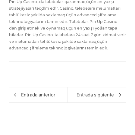
Pin Up Casino-da tələbələr, qazanmaq üçün ən yaxşı
stratejiyaları təqdim edir. Casino, tələbələrə məlumatları
təhlükəsiz şəkildə saxlamaq üçün advanced şifrələmə
təkhnologiyalarını təmin edir. Tələbələr, Pin Up Casino-
dan giriş etmək və oynamaq üçün ən yaxşı yolları tapa
bilərlər. Pin Up Casino, tələbələrə 24 saat 7 gün xidmət verir
və məlumatları təhlükəsiz şəkildə saxlamaq üçün
advanced şifrələmə təkhnologiyalarını təmin edir.
Entrada anterior
Entrada siguiente