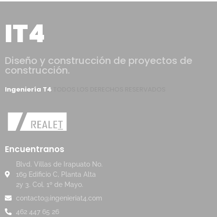
IT4
Diseño y construcción de proyectos de
construcción.
Ingeniería T4
TODOS LOS DERECHOS RESERVADOS
Encuentranos
Blvd. Villas de Irapuato No.
169 Edificio C, Planta Alta
2y 3. Col. 1º de Mayo.
contacto@ingenieriat4.com
462 447 65 26