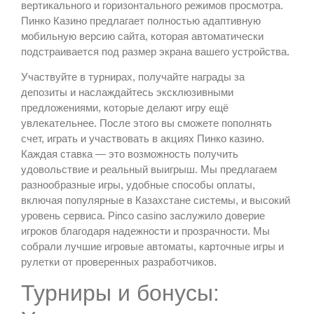
вертикального и горизонтального режимов просмотра.
Пинко Казино предлагает полностью адаптивную
мобильную версию сайта, которая автоматически
подстраивается под размер экрана вашего устройства.
Участвуйте в турнирах, получайте награды за
депозиты и наслаждайтесь эксклюзивными
предложениями, которые делают игру ещё
увлекательнее. После этого вы сможете пополнять
счет, играть и участвовать в акциях Пинко казино.
Каждая ставка — это возможность получить
удовольствие и реальный выигрыш. Мы предлагаем
разнообразные игры, удобные способы оплаты,
включая популярные в Казахстане системы, и высокий
уровень сервиса. Pinco casino заслужило доверие
игроков благодаря надежности и прозрачности. Мы
собрали лучшие игровые автоматы, карточные игры и
рулетки от проверенных разработчиков.
Турниры и бонусы: