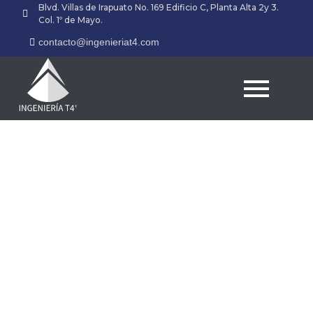
Blvd. Villas de Irapuato No. 169 Edificio C, Planta Alta 2y 3.
Col. 1º de Mayo.
contacto@ingenieriat4.com
Пинко казино
Официальный сайт Pinco
casino в России