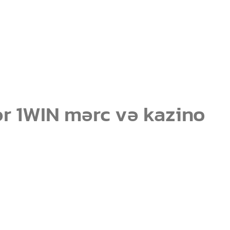
ər 1WIN mərc və kazino