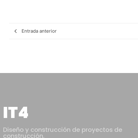
Entrada anterior
IT4
Diseño y construcción de proyectos de
construcción.