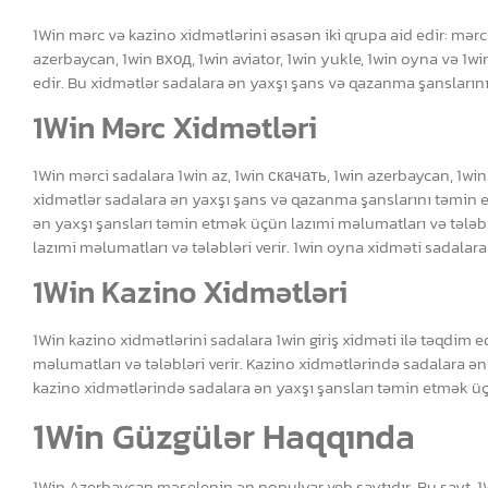
1Win mərc və kazino xidmətlərini əsasən iki qrupa aid edir: mərc 
azerbaycan, 1win вход, 1win aviator, 1win yukle, 1win oyna və 1
edir. Bu xidmətlər sadalara ən yaxşı şans və qazanma şanslarını
1Win Mərc Xidmətləri
1Win mərci sadalara 1win az, 1win скачать, 1win azerbaycan, 1win
xidmətlər sadalara ən yaxşı şans və qazanma şanslarını təmin et
ən yaxşı şansları təmin etmək üçün lazımi məlumatları və tələbl
lazımi məlumatları və tələbləri verir. 1win oyna xidməti sadalara
1Win Kazino Xidmətləri
1Win kazino xidmətlərini sadalara 1win giriş xidməti ilə təqdim e
məlumatları və tələbləri verir. Kazino xidmətlərində sadalara ən
kazino xidmətlərində sadalara ən yaxşı şansları təmin etmək üçü
1Win Güzgülər Haqqında
1Win Azerbaycan məselenin ən populyar veb saytıdır. Bu sayt, 1W