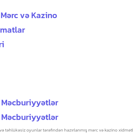
 Mərc və Kazino
umatlar
ri
n Məcburiyyətlər
n Məcburiyyətlər
ə təhlükəsiz oyunlar tərəfindən hazırlanmış mərc və kazino xidmətl