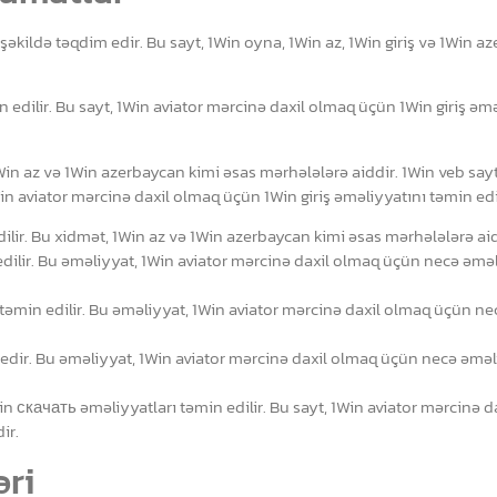
əkildə təqdim edir. Bu sayt, 1Win oyna, 1Win az, 1Win giriş və 1Win a
 edilir. Bu sayt, 1Win aviator mərcinə daxil olmaq üçün 1Win giriş əmə
Win az və 1Win azerbaycan kimi əsas mərhələlərə aiddir. 1Win veb say
Win aviator mərcinə daxil olmaq üçün 1Win giriş əməliyyatını təmin edi
lir. Bu xidmət, 1Win az və 1Win azerbaycan kimi əsas mərhələlərə aid
edilir. Bu əməliyyat, 1Win aviator mərcinə daxil olmaq üçün necə əməl
təmin edilir. Bu əməliyyat, 1Win aviator mərcinə daxil olmaq üçün ne
n edir. Bu əməliyyat, 1Win aviator mərcinə daxil olmaq üçün necə əməl
in скачать əməliyyatları təmin edilir. Bu sayt, 1Win aviator mərcinə d
ir.
əri