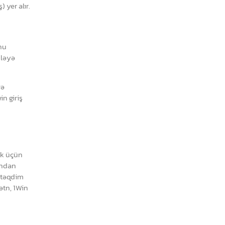
 yer alır.
nu
kləyə
və
n giriş
ək üçün
ından
n təqdim
ətn, 1Win