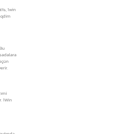
ать, 1win
təqdim
 Bu
 sadalara
 üçün
erir.
zımi
r. 1Win
saytında