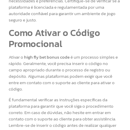
necessidades e preferências. Certifique-se de verificar se a
plataforma é licenciada e regulamentada por uma
autoridade confiável para garantir um ambiente de jogo
seguro e justo.
Como Ativar o Código
Promocional
Ativar o
high fly bet bonus code
é um processo simples e
rápido. Geralmente, você precisa inserir o código no
campo apropriado durante o processo de registro ou
depósito. Algumas plataformas podem exigir que você
entre em contato com o suporte ao cliente para ativar o
código.
É fundamental verificar as instruções específicas da
plataforma para garantir que você siga o procedimento
correto. Em caso de dúvidas, não hesite em entrar em
contato com o suporte ao cliente para obter assistência.
Lembre-se de inserir o código antes de realizar qualquer