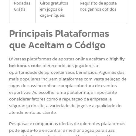
Rodadas
Giros gratuitos
Requisito de aposta
Grátis
em jogos de
nos ganhos obtidos
caça-níqueis
Principais Plataformas
que Aceitam o Código
Diversas plataformas de apostas online aceitam o
high fly
bet bonus code
, oferecendo aos jogadores a
oportunidade de aproveitar seus benefícios. Algumas das
mais populares incluem plataformas com vasta seleção de
jogos de cassino online e ampla cobertura de eventos
esportivos. Ao escolher uma plataforma, é importante
considerar fatores como a reputação da empresa, a
segurança do site, a variedade de jogos e a qualidade do
atendimento ao cliente.
Pesquisar e comparar as ofertas de diferentes plataformas
pode ajudá-lo a encontrar a melhor opção para suas