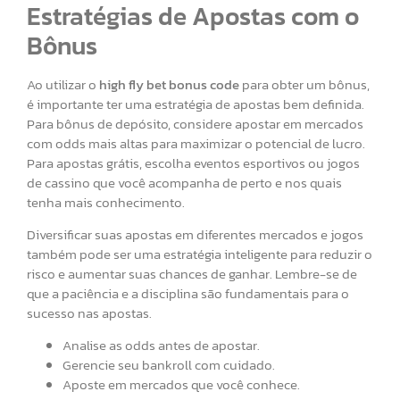
Estratégias de Apostas com o
Bônus
Ao utilizar o
high fly bet bonus code
para obter um bônus,
é importante ter uma estratégia de apostas bem definida.
Para bônus de depósito, considere apostar em mercados
com odds mais altas para maximizar o potencial de lucro.
Para apostas grátis, escolha eventos esportivos ou jogos
de cassino que você acompanha de perto e nos quais
tenha mais conhecimento.
Diversificar suas apostas em diferentes mercados e jogos
também pode ser uma estratégia inteligente para reduzir o
risco e aumentar suas chances de ganhar. Lembre-se de
que a paciência e a disciplina são fundamentais para o
sucesso nas apostas.
Analise as odds antes de apostar.
Gerencie seu bankroll com cuidado.
Aposte em mercados que você conhece.