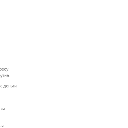
ресу.
угие.
е деньги.
 вы
вы