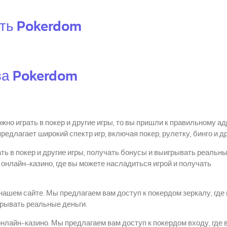
ть Pokerdom
m
ва Pokerdom
но играть в покер и другие игры, то вы пришли к правильному ад
длагает широкий спектр игр, включая покер, рулетку, бинго и др
ть в покер и другие игры, получать бонусы и выигрывать реальны
онлайн-казино, где вы можете насладиться игрой и получать
 нашем сайте. Мы предлагаем вам доступ к покердом зеркалу, где
грывать реальные деньги.
онлайн-казино. Мы предлагаем вам доступ к покердом входу, где 