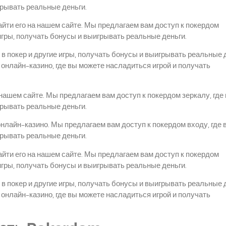
грывать реальные деньги.
йти его на нашем сайте. Мы предлагаем вам доступ к покердом
 игры, получать бонусы и выигрывать реальные деньги.
 в покер и другие игры, получать бонусы и выигрывать реальные 
онлайн-казино, где вы можете насладиться игрой и получать
 нашем сайте. Мы предлагаем вам доступ к покердом зеркалу, где
грывать реальные деньги.
онлайн-казино. Мы предлагаем вам доступ к покердом входу, где 
грывать реальные деньги.
йти его на нашем сайте. Мы предлагаем вам доступ к покердом
 игры, получать бонусы и выигрывать реальные деньги.
 в покер и другие игры, получать бонусы и выигрывать реальные 
онлайн-казино, где вы можете насладиться игрой и получать