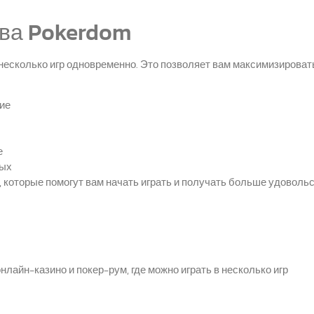
ва Pokerdom
несколько игр одновременно. Это позволяет вам максимизироват
гие
е
ных
 которые помогут вам начать играть и получать больше удовольс
нлайн-казино и покер-рум, где можно играть в несколько игр