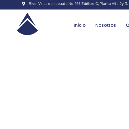
Blvd. Villas de Irapuato No. 169 Edificio C, Planta Alta 2y 3.
Inicio
Nosotros
Q
Pokerdom - 
ру