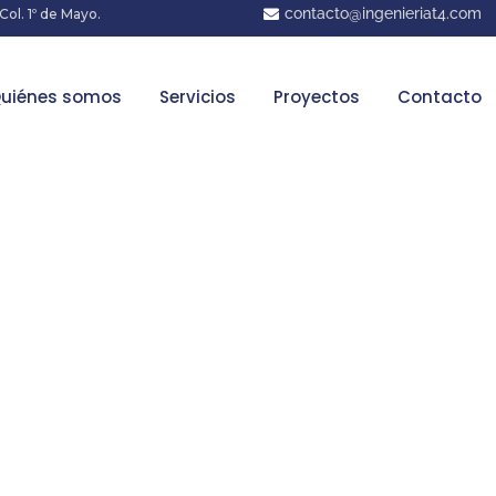
contacto@ingenieriat4.com
 Col. 1º de Mayo.
uiénes somos
Servicios
Proyectos
Contacto
онлайн казино 
м 2025.5533