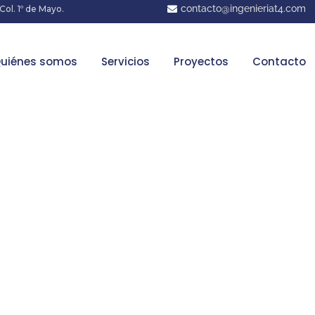
contacto@ingenieriat4.com
 Col. 1º de Mayo.
uiénes somos
Servicios
Proyectos
Contacto
mi Giri Sayfas
om casino.873