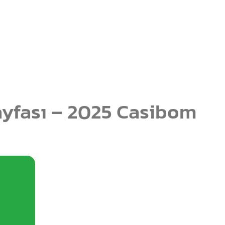
yfası – ​2025 Casibom