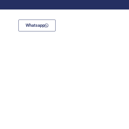
Whatsapp
 - 2025
5