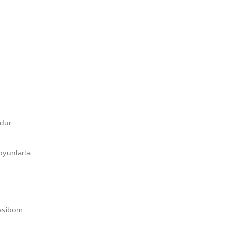
ldur.
 oyunlarla
Casibom