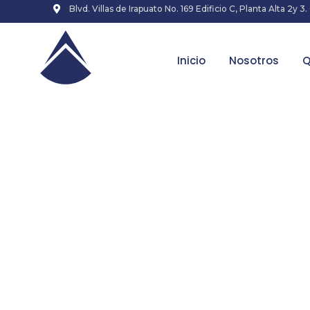
Blvd. Villas de Irapuato No. 169 Edificio C, Planta Alta 2y 3.
Inicio
Nosotros
Q
Casibom Res
Casib