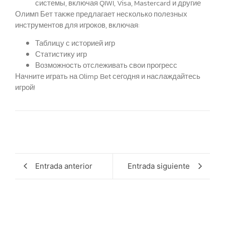
системы, включая QIWI, Visa, Mastercard и другие
Олимп Бет также предлагает несколько полезных
инструментов для игроков, включая:
Таблицу с историей игр
Статистику игр
Возможность отслеживать свои прогресс
Начните играть на Olimp Bet сегодня и наслаждайтесь
игрой!
Entrada anterior
Entrada siguiente