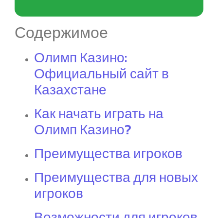
Содержимое
Олимп Казино:
Официальный сайт в
Казахстане
Как начать играть на
Олимп Казино?
Преимущества игроков
Преимущества для новых
игроков
Возможности для игроков