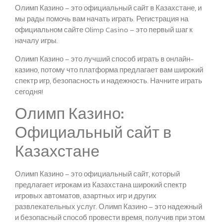
Олимп Казино – это официальный сайт в Казахстане, и
мы рады помочь вам начать играть. Регистрация на
официальном сайте Olimp Casino – это первый шаг к
началу игры.
Олимп Казино – это лучший способ играть в онлайн-
казино, потому что платформа предлагает вам широкий
спектр игр, безопасность и надежность. Начните играть
сегодня!
Олимп Казино:
Официальный сайт в
Казахстане
Олимп Казино – это официальный сайт, который
предлагает игрокам из Казахстана широкий спектр
игровых автоматов, азартных игр и других
развлекательных услуг. Олимп Казино – это надежный
и безопасный способ провести время, получив при этом