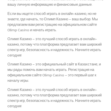
вашу личную информацию и финансовые данные.
Если вы ищете способ играть в онлайн-казино, но не
знаете, где начать, то Олимп Казино – ваш выбор. Мы
предлагаем вам регистрацию на официальном сайте
Olimp Casino и начать играть.
Олимп Казино – это лучший способ играть в онлайн-
казино, потому что платформа предлагает вам широкий
спектр игр, безопасность и надежность. Начните играть
сегодня!
Олимп Казино – это официальный сайт в Казахстане, и
мы рады помочь вам начать играть. Регистрация на
официальном сайте Olimp Casino – это первый шаг к
началу игры.
Олимп Казино – это лучший способ играть в онлайн-
казино, потому что платформа предлагает вам широкий
спектр игр, безопасность и надежность. Начните играть
сегодня!