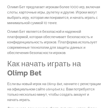
Олимп Бет предлагает игрокам более 1000 игр, включая
слоты, карточные игры, рулетку и другие. Игроки могут
выбрать игру, которая им понравится, и начать играть с
минимальной суммой 10 тенге.
Олимп Бет является безопасной и надежной
платформой, которая обеспечивает безопасность и
конфиденциальность игроков. Платформа использует
современные технологии для защиты данных и
обеспечения безопасности игроков.
Как начать играть на
Olimp Bet
Если вы новый игрок на Olimp Bet, начните с регистрации
на официальном сайте olimpbet.kz. Вам потребуется
только несколько минут, чтобы создать аккаунт и
начать играть.