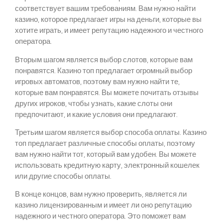
соответствует вашим требованиям. Вам нужно найти
казино, которое предлагает игры на деньги, которые вы
хотите играть, и имеет репутацию надежного и честного
оператора.
Вторым шагом является выбор слотов, которые вам
понравятся. Казино топ предлагает огромный выбор
игровых автоматов, поэтому вам нужно найти те,
которые вам понравятся. Вы можете почитать отзывы
других игроков, чтобы узнать, какие слоты они
предпочитают, и какие условия они предлагают.
Третьим шагом является выбор способа оплаты. Казино
топ предлагает различные способы оплаты, поэтому
вам нужно найти тот, который вам удобен. Вы можете
использовать кредитную карту, электронный кошелек
или другие способы оплаты.
В конце концов, вам нужно проверить, является ли
казино лицензированным и имеет ли оно репутацию
надежного и честного оператора. Это поможет вам