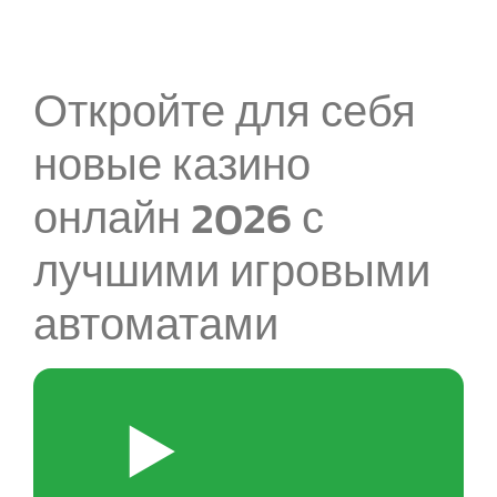
Откройте для себя
новые казино
онлайн 2026 с
лучшими игровыми
автоматами
▶️