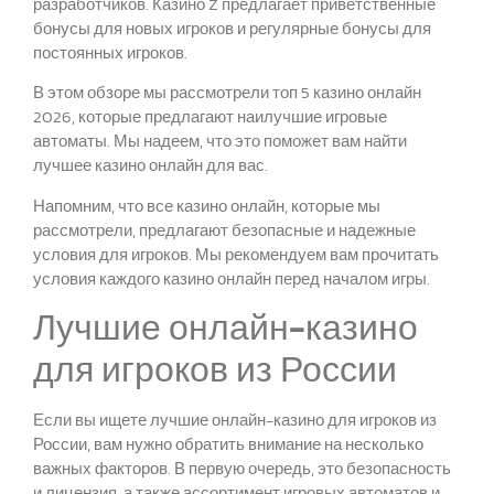
разработчиков. Казино Z предлагает приветственные
бонусы для новых игроков и регулярные бонусы для
постоянных игроков.
В этом обзоре мы рассмотрели топ 5 казино онлайн
2026, которые предлагают наилучшие игровые
автоматы. Мы надеем, что это поможет вам найти
лучшее казино онлайн для вас.
Напомним, что все казино онлайн, которые мы
рассмотрели, предлагают безопасные и надежные
условия для игроков. Мы рекомендуем вам прочитать
условия каждого казино онлайн перед началом игры.
Лучшие онлайн-казино
для игроков из России
Если вы ищете лучшие онлайн-казино для игроков из
России, вам нужно обратить внимание на несколько
важных факторов. В первую очередь, это безопасность
и лицензия, а также ассортимент игровых автоматов и