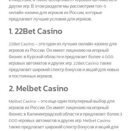
других игр. В этом разделе мы рассмотрим топ-5
онлайн-казино для игроков из России, которые
предлагают лучшие условия для игроков.
1. 22Bet Casino
22Bet Casino – это один из лучших онлайн-казино для
игроков из России. Он имеет лицензию на игорный
бизнес в Курской области и предлагает более 4 000
игровых автоматов и других игр. 22Bet Casino также
предлагает широкий спектр бонусов и акций для новых
и постоянных игроков.
2. Melbet Casino
Melbet Casino – это еще один популярный выбор для
игроков из России. Он имеет лицензию на игорный
бизнес в Калининградской области и предлагает более 3
000 игровых автоматов и других игр. Melbet Casino
также предлагает широкий спектр бонусов и акций для