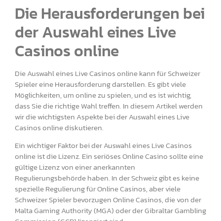
Die Herausforderungen bei
der Auswahl eines Live
Casinos online
Die Auswahl eines Live Casinos online kann für Schweizer
Spieler eine Herausforderung darstellen. Es gibt viele
Möglichkeiten, um online zu spielen, und es ist wichtig,
dass Sie die richtige Wahl treffen. In diesem Artikel werden
wir die wichtigsten Aspekte bei der Auswahl eines Live
Casinos online diskutieren.
Ein wichtiger Faktor bei der Auswahl eines Live Casinos
online ist die Lizenz. Ein seriöses Online Casino sollte eine
gültige Lizenz von einer anerkannten
Regulierungsbehörde haben. In der Schweiz gibt es keine
spezielle Regulierung für Online Casinos, aber viele
Schweizer Spieler bevorzugen Online Casinos, die von der
Malta Gaming Authority (MGA) oder der Gibraltar Gambling