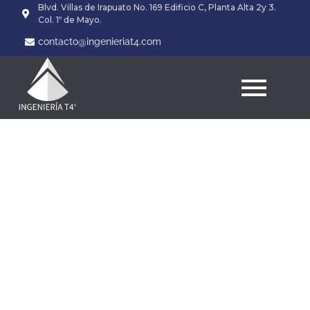
Blvd. Villas de Irapuato No. 169 Edificio C, Planta Alta 2y 3.
Col. 1º de Mayo.
contacto@ingenieriat4.com
Live Casinos online
Schweiz.2756