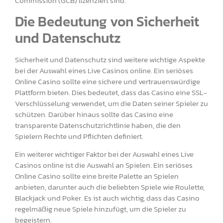
Commission (GCB) lizenziert sind.
Die Bedeutung von Sicherheit
und Datenschutz
Sicherheit und Datenschutz sind weitere wichtige Aspekte
bei der Auswahl eines Live Casinos online. Ein seriöses
Online Casino sollte eine sichere und vertrauenswürdige
Plattform bieten. Dies bedeutet, dass das Casino eine SSL-
Verschlüsselung verwendet, um die Daten seiner Spieler zu
schützen. Darüber hinaus sollte das Casino eine
transparente Datenschutzrichtlinie haben, die den
Spielern Rechte und Pflichten definiert.
Ein weiterer wichtiger Faktor bei der Auswahl eines Live
Casinos online ist die Auswahl an Spielen. Ein seriöses
Online Casino sollte eine breite Palette an Spielen
anbieten, darunter auch die beliebten Spiele wie Roulette,
Blackjack und Poker. Es ist auch wichtig, dass das Casino
regelmäßig neue Spiele hinzufügt, um die Spieler zu
begeistern.