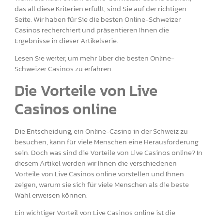
das all diese Kriterien erfüllt, sind Sie auf der richtigen
Seite. Wir haben für Sie die besten Online-Schweizer
Casinos recherchiert und präsentieren Ihnen die
Ergebnisse in dieser Artikelserie.
Lesen Sie weiter, um mehr über die besten Online-
Schweizer Casinos zu erfahren.
Die Vorteile von Live
Casinos online
Die Entscheidung, ein Online-Casino in der Schweiz zu
besuchen, kann für viele Menschen eine Herausforderung
sein. Doch was sind die Vorteile von Live Casinos online? In
diesem Artikel werden wir Ihnen die verschiedenen
Vorteile von Live Casinos online vorstellen und Ihnen
zeigen, warum sie sich für viele Menschen als die beste
Wahl erweisen können.
Ein wichtiger Vorteil von Live Casinos online ist die