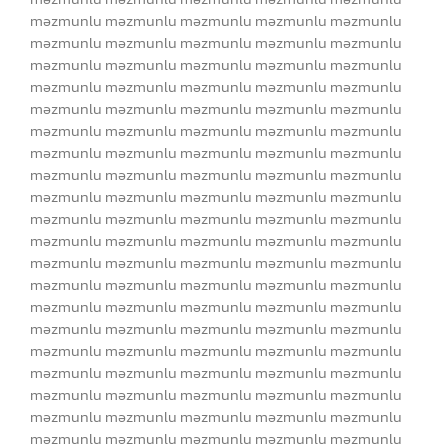
məzmunlu məzmunlu məzmunlu məzmunlu məzmunlu
məzmunlu məzmunlu məzmunlu məzmunlu məzmunlu
məzmunlu məzmunlu məzmunlu məzmunlu məzmunlu
məzmunlu məzmunlu məzmunlu məzmunlu məzmunlu
məzmunlu məzmunlu məzmunlu məzmunlu məzmunlu
məzmunlu məzmunlu məzmunlu məzmunlu məzmunlu
məzmunlu məzmunlu məzmunlu məzmunlu məzmunlu
məzmunlu məzmunlu məzmunlu məzmunlu məzmunlu
məzmunlu məzmunlu məzmunlu məzmunlu məzmunlu
məzmunlu məzmunlu məzmunlu məzmunlu məzmunlu
məzmunlu məzmunlu məzmunlu məzmunlu məzmunlu
məzmunlu məzmunlu məzmunlu məzmunlu məzmunlu
məzmunlu məzmunlu məzmunlu məzmunlu məzmunlu
məzmunlu məzmunlu məzmunlu məzmunlu məzmunlu
məzmunlu məzmunlu məzmunlu məzmunlu məzmunlu
məzmunlu məzmunlu məzmunlu məzmunlu məzmunlu
məzmunlu məzmunlu məzmunlu məzmunlu məzmunlu
məzmunlu məzmunlu məzmunlu məzmunlu məzmunlu
məzmunlu məzmunlu məzmunlu məzmunlu məzmunlu
məzmunlu məzmunlu məzmunlu məzmunlu məzmunlu