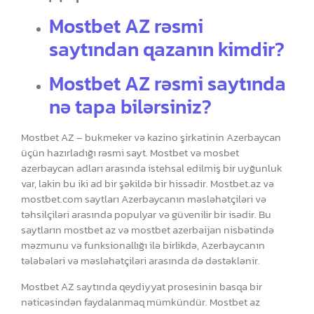
Mostbet AZ rəsmi
saytından qazanın kimdir?
Mostbet AZ rəsmi saytında
nə tapa bilərsiniz?
Mostbet AZ – bukmeker və kazino şirkətinin Azerbaycan
üçün hazırladığı rəsmi sayt. Mostbet və mosbet
azerbaycan adları arasında istehsal edilmiş bir uyğunluk
var, lakin bu iki ad bir şəkildə bir hissədir. Mostbet.az və
mostbet.com saytları Azerbaycanın məsləhətçiləri və
təhsilçiləri arasında populyar və güvenilir bir isədir. Bu
saytların mostbet az və mostbet azerbaijan nisbətində
məzmunu və funksionallığı ilə birlikdə, Azerbaycanın
tələbələri və məsləhətçiləri arasında də dəstəklənir.
Mostbet AZ saytında qeydiyyat prosesinin basqa bir
nəticəsindən faydalanmaq mümkündür. Mostbet az