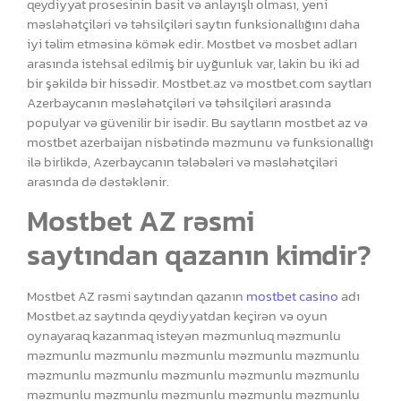
qeydiyyat prosesinin basit və anlayışlı olması, yeni
məsləhətçiləri və təhsilçiləri saytın funksionallığını daha
iyi təlim etməsinə kömək edir. Mostbet və mosbet adları
arasında istehsal edilmiş bir uyğunluk var, lakin bu iki ad
bir şəkildə bir hissədir. Mostbet.az və mostbet.com saytları
Azerbaycanın məsləhətçiləri və təhsilçiləri arasında
populyar və güvenilir bir isədir. Bu saytların mostbet az və
mostbet azerbaijan nisbətində məzmunu və funksionallığı
ilə birlikdə, Azerbaycanın tələbələri və məsləhətçiləri
arasında də dəstəklənir.
Mostbet AZ rəsmi
saytından qazanın kimdir?
Mostbet AZ rəsmi saytından qazanın
mostbet casino
adı
Mostbet.az saytında qeydiyyatdan keçirən və oyun
oynayaraq kazanmaq isteyən məzmunluq məzmunlu
məzmunlu məzmunlu məzmunlu məzmunlu məzmunlu
məzmunlu məzmunlu məzmunlu məzmunlu məzmunlu
məzmunlu məzmunlu məzmunlu məzmunlu məzmunlu