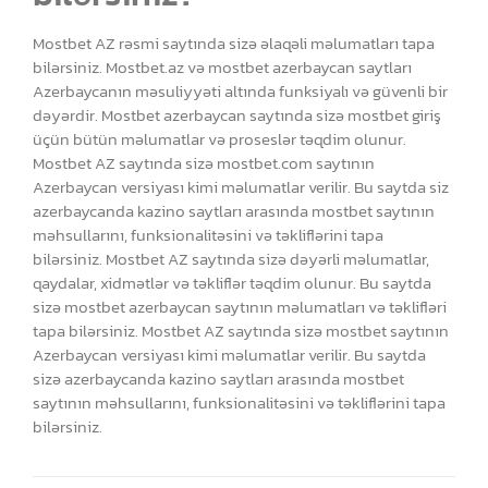
Mostbet AZ rəsmi saytında sizə əlaqəli məlumatları tapa
bilərsiniz. Mostbet.az və mostbet azerbaycan saytları
Azerbaycanın məsuliyyəti altında funksiyalı və güvenli bir
dəyərdir. Mostbet azerbaycan saytında sizə mostbet giriş
üçün bütün məlumatlar və proseslər təqdim olunur.
Mostbet AZ saytında sizə mostbet.com saytının
Azerbaycan versiyası kimi məlumatlar verilir. Bu saytda siz
azerbaycanda kazino saytları arasında mostbet saytının
məhsullarını, funksionalitəsini və təkliflərini tapa
bilərsiniz. Mostbet AZ saytında sizə dəyərli məlumatlar,
qaydalar, xidmətlər və təkliflər təqdim olunur. Bu saytda
sizə mostbet azerbaycan saytının məlumatları və təklifləri
tapa bilərsiniz. Mostbet AZ saytında sizə mostbet saytının
Azerbaycan versiyası kimi məlumatlar verilir. Bu saytda
sizə azerbaycanda kazino saytları arasında mostbet
saytının məhsullarını, funksionalitəsini və təkliflərini tapa
bilərsiniz.