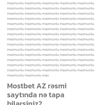
məzmunlu məzmunlu məzmunlu məzmunlu məzmunlu
məzmunlu məzmunlu məzmunlu məzmunlu məzmunlu
məzmunlu məzmunlu məzmunlu məzmunlu məzmunlu
məzmunlu məzmunlu məzmunlu məzmunlu məzmunlu
məzmunlu məzmunlu məzmunlu məzmunlu məzmunlu
məzmunlu məzmunlu məzmunlu məzmunlu məzmunlu
məzmunlu məzmunlu məzmunlu məzmunlu məzmunlu
məzmunlu məzmunlu məzmunlu məzmunlu məzmunlu
məzmunlu məzmunlu məzmunlu məzmunlu məzmunlu
məzmunlu məzmunlu məzmunlu məzmunlu məzmunlu
məzmunlu məzmunlu məzmunlu məzmunlu məzmunlu
məzmunlu məzmunlu məzmunlu məzmunlu məzmunlu
məzmunlu məzmunlu məzmunlu məzmunlu məzmunlu
məzmunlu məzmunlu məzmunlu məzmunlu məzmunlu
məzmunlu məzmunlu məz
Mostbet AZ rəsmi
saytında nə tapa
bilərsiniz?