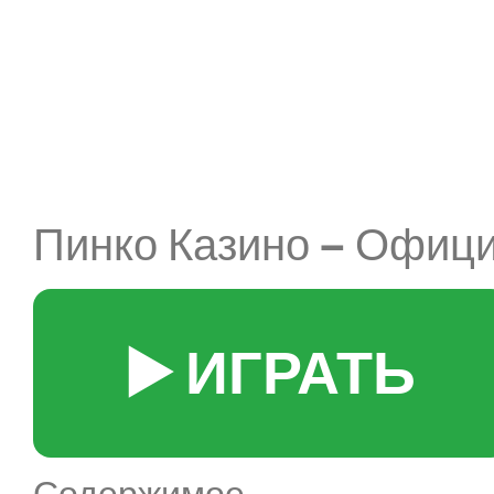
Пинко Казино – Офици
▶️ ИГРАТЬ