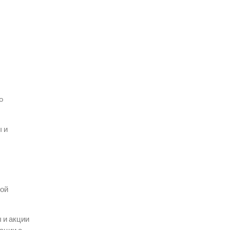
o
ы и
той
 и акции