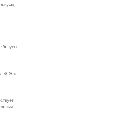
 бонусы,
ие бонусы
лей. Это
ествует
еальные