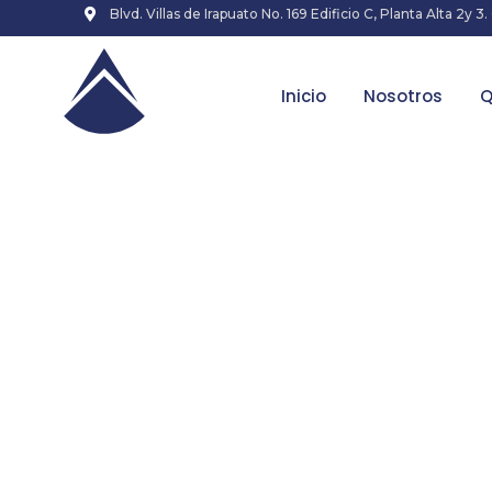
Blvd. Villas de Irapuato No. 169 Edificio C, Planta Alta 2y 3.
Inicio
Nosotros
Q
- Офици
Cas