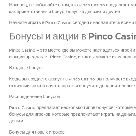
Наконец, не забывайте о том, что Pinco Casino предлагает м
как приветственный бонус, бонус за депозит и другие.
Начните играть в Pinco Casino сегодня и насладитесь всеми
Бонусы и акции в Pinco Casi
Pinco Casino – это место, где вы можете насладиться игрой
и акции предлагает Pinco Casino, и как вы можете их использ
Входные бонусы
Когда вы создаете аккаунт в Pinco Casino, вы получаете вхо
отличный способ начать играть и получить дополнительные 
Распределение бонусов
Pinco Casino предлагает несколько типов бонусов, которые
бонусы для игроков, которые предпочитают играть на деньги
деньги.
Бонусы для новых игроков