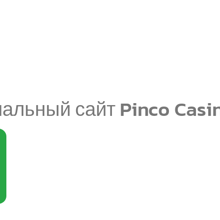
альный сайт Pinco Casi