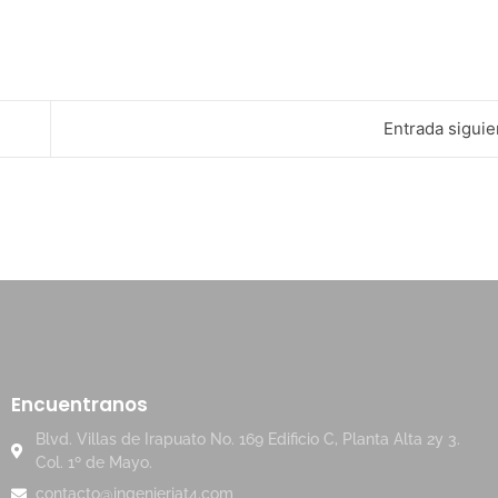
Entrada siguie
Encuentranos
Blvd. Villas de Irapuato No. 169 Edificio C, Planta Alta 2y 3.
Col. 1º de Mayo.
contacto@ingenieriat4.com