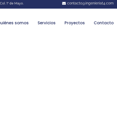
contacto@ingenieriat4.com
 Col. 1º de Mayo.
uiénes somos
Servicios
Proyectos
Contacto
альный сайт Pi
ino.3534 (2)