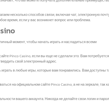
значает, что вы можете получать дополнительные преимущества,
агаем несколько способов связи, включая чат, электронную почт
бое время, если у вас возникнет вопрос или проблема.
asino
отличный момент, чтобы начать играть и насладиться всеми
йте Pinco Casino, если вы еще не сделали это. Вам потребуется
твердить свой электронный адрес.
ь играть в любые игры, которые вам понравились. Вам доступны т
аться на официальном сайте Pinco Casino, а не на зеркале, так к
льности вашего аккаунта. Никогда не делайте свои логин и паро