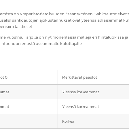
mmistä on ympäristötietoisuuden lisääntyminen. Sähköautot eivät 
 Lisäksi sähköautojen ajokustannukset ovat yleensä alhaisemmat ku
siini tai diesel.
e vuosina. Tarjolla on nyt monenlaisia malleja eri hintaluokissa ja
ihtoehdon entistä useammalle kuluttajalle.
töt 0
Merkittävät päästöt
emmat
Yleensä korkeammat
emmat
Yleensä korkeammat
Korkea