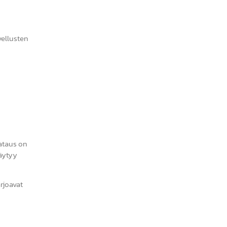
vellusten
lataus on
räytyy
rjoavat