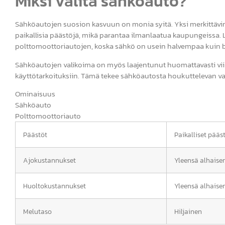
Miksi valita sähköauto?
Sähköautojen suosion kasvuun on monia syitä. Yksi merkittävi
paikallisia päästöjä, mikä parantaa ilmanlaatua kaupungeissa.
polttomoottoriautojen, koska sähkö on usein halvempaa kuin ben
Sähköautojen valikoima on myös laajentunut huomattavasti viim
käyttötarkoituksiin. Tämä tekee sähköautosta houkuttelevan va
Ominaisuus
Sähköauto
Polttomoottoriauto
Päästöt
Paikalliset pääs
Ajokustannukset
Yleensä alhais
Huoltokustannukset
Yleensä alhais
Melutaso
Hiljainen