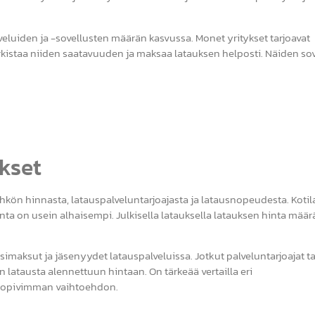
eluiden ja -sovellusten määrän kasvussa. Monet yritykset tarjoavat
tarkistaa niiden saatavuuden ja maksaa latauksen helposti. Näiden so
kset
ähkön hinnasta, latauspalveluntarjoajasta ja latausnopeudesta. Koti
nta on usein alhaisempi. Julkisella latauksella latauksen hinta mää
maksut ja jäsenyydet latauspalveluissa. Jotkut palveluntarjoajat ta
n latausta alennettuun hintaan. On tärkeää vertailla eri
si sopivimman vaihtoehdon.