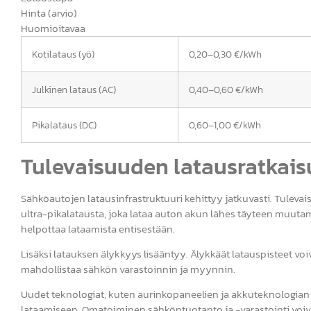
Hinta (arvio)
Huomioitavaa
Kotilataus (yö)
0,20–0,30 €/kWh
Julkinen lataus (AC)
0,40–0,60 €/kWh
Pikalataus (DC)
0,60–1,00 €/kWh
Tulevaisuuden latausratkais
Sähköautojen latausinfrastruktuuri kehittyy jatkuvasti. Tule
ultra-pikalatausta, joka lataa auton akun lähes täyteen muutam
helpottaa lataamista entisestään.
Lisäksi latauksen älykkyys lisääntyy. Älykkäät latauspisteet 
mahdollistaa sähkön varastoinnin ja myynnin.
Uudet teknologiat, kuten aurinkopaneelien ja akkuteknologia
lataamiseen. Omatoiminen sähköntuotanto ja -varastointi voiv