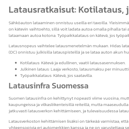
Latausratkaisut: Kotilataus, 
Sähköauton lataaminen onnistuu useilla eri tavoilla. Yleisimmät
on kätevin vaihtoehto, sillä voit ladata autoa omalla pihalla tai 
lataamaan autoa kotona. Työpaikkalataus on kätevä, jos työpaikal
Latausnopeus vaihtelee latausmenetelmän mukaan. Hidas lataus (
(DC) onnistuu julkisilla latauspisteillä ja se lataa auton aku
Kotilataus: Kätevä ja edullinen, vaatii latausasennuksen.
Julkinen lataus: Laaja verkosto, latausmaksu per minuutti t
Työpaikkalataus: Kätevä, jos saatavilla.
Latausinfra Suomessa
Suomen latausinfra on kehittynyt nopeasti viime vuosina, mutta s
kaupungeissa ja vilkasliikenteisillä reiteillä, mutta maaseudulla 
jatkuvasti latausverkon kehittämiseen, ja tulevaisuudessa latau
Latausverkoston kehittämisen lisäksi on tärkeää varmistaa, että 
yhteensopivia eri automerkkien kanssa ja ne on varustettava sel