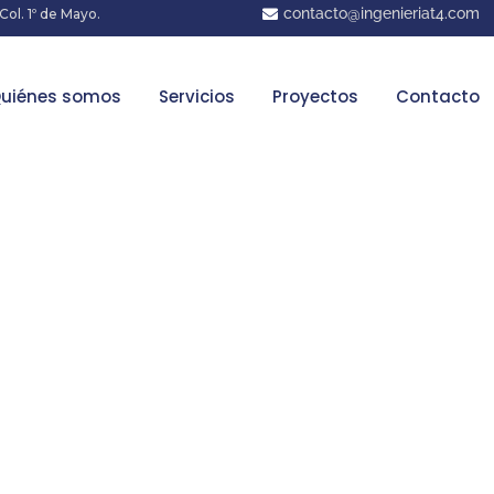
contacto@ingenieriat4.com
 Col. 1º de Mayo.
uiénes somos
Servicios
Proyectos
Contacto
o siirtyä sähk
miseen – ja mil
usratkaisulla