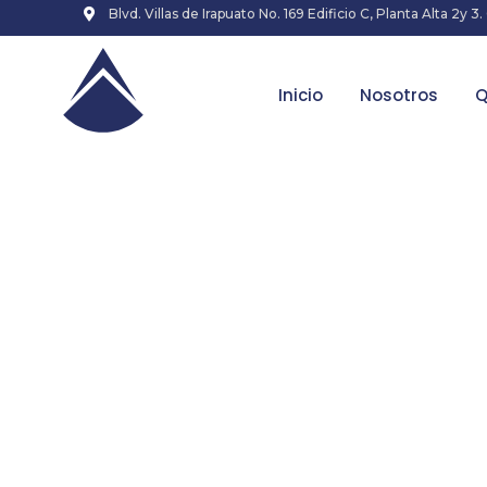
Blvd. Villas de Irapuato No. 169 Edificio C, Planta Alta 2y 3.
Inicio
Nosotros
Q
Kannattaak
liikku
lata