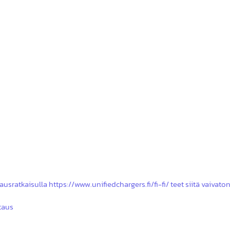
unifiedcharge
usratkaisulla https://www.unifiedchargers.fi/fi-fi/ teet siitä vaivato
ataus