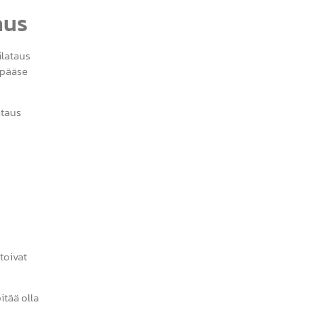
aus
ilataus
t pääse
ataus
stoivat
itää olla