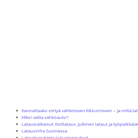
httpswww.
Kannattaako siirtyä sähköiseen liikkumiseen – ja millä lata
Miksi valita sähköauto?
Latausratkaisut: Kotilataus, julkinen lataus ja työpaikkal
Latausinfra Suomessa
Latauksen hinta ja kustannukset