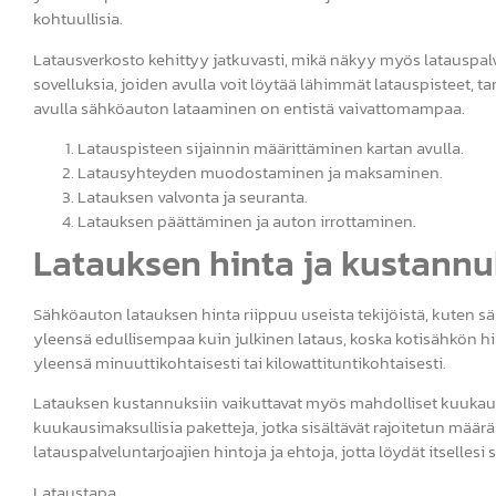
kohtuullisia.
Latausverkosto kehittyy jatkuvasti, mikä näkyy myös latauspalv
sovelluksia, joiden avulla voit löytää lähimmät latauspisteet, 
avulla sähköauton lataaminen on entistä vaivattomampaa.
Latauspisteen sijainnin määrittäminen kartan avulla.
Latausyhteyden muodostaminen ja maksaminen.
Latauksen valvonta ja seuranta.
Latauksen päättäminen ja auton irrottaminen.
Latauksen hinta ja kustannu
Sähköauton latauksen hinta riippuu useista tekijöistä, kuten s
yleensä edullisempaa kuin julkinen lataus, koska kotisähkön hi
yleensä minuuttikohtaisesti tai kilowattituntikohtaisesti.
Latauksen kustannuksiin vaikuttavat myös mahdolliset kuukausi
kuukausimaksullisia paketteja, jotka sisältävät rajoitetun määrä
latauspalveluntarjoajien hintoja ja ehtoja, jotta löydät itselle
Lataustapa