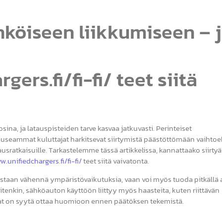
hköiseen liikkumiseen – 
ers.fi/fi-fi/ teet siitä
ina, ja latauspisteiden tarve kasvaa jatkuvasti. Perinteiset
 useammat kuluttajat harkitsevat siirtymistä päästöttömään vaihto
ausratkaisuille. Tarkastelemme tässä artikkelissa, kannattaako siirtyä
w.unifiedchargers.fi/fi-fi/
teet siitä vaivatonta.
staan vähennä ympäristövaikutuksia, vaan voi myös tuoda pitkällä ai
itenkin, sähköauton käyttöön liittyy myös haasteita, kuten riittävän
ikat on syytä ottaa huomioon ennen päätöksen tekemistä.