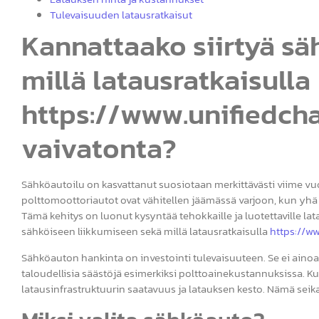
Tulevaisuuden latausratkaisut
Kannattaako siirtyä sä
millä latausratkaisulla
https://www.unifiedcharg
vaivatonta?
Sähköautoilu on kasvattanut suosiotaan merkittävästi viime vuos
polttomoottoriautot ovat vähitellen jäämässä varjoon, kun yhä
Tämä kehitys on luonut kysyntää tehokkaille ja luotettaville lat
sähköiseen liikkumiseen sekä millä latausratkaisulla
https://ww
Sähköauton hankinta on investointi tulevaisuuteen. Se ei ainoa
taloudellisia säästöjä esimerkiksi polttoainekustannuksissa. Ku
latausinfrastruktuurin saatavuus ja latauksen kesto. Nämä se