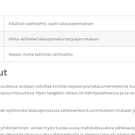
Edullisin vaihtoehto, vaatii latausasennuksen.
Hinta vaihtelee latauspalveluntarjoajan mukaan.
Nopea, mutta kalliimpi vaihtoehto.
ut
vaisuudessa voidaan odottaa entistä nopeampia latausmenetelmiä, k
assa minuutissa. Myös langaton lataus on kehitysvaiheessa ja se vo
voivat optimoida latausprosessia sähköverkon kuormituksen mukaan j
n yhdistäminen, voivat myös tuoda uusia mahdollisuuksia sähköaut
at vähentää riippuvuutta sähköverkosta ja alentaa latauskustannuk