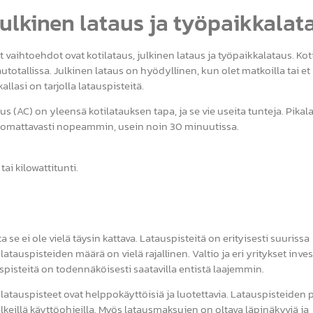
julkinen lataus ja työpaikkalat
 vaihtoehdot ovat kotilataus, julkinen lataus ja työpaikkalataus. Kot
autotallissa. Julkinen lataus on hyödyllinen, kun olet matkoilla tai e
lasi on tarjolla latauspisteitä.
AC) on yleensä kotilatauksen tapa, ja se vie useita tunteja. Pikal
n huomattavasti nopeammin, usein noin 30 minuutissa.
ai kilowattitunti.
e ei ole vielä täysin kattava. Latauspisteitä on erityisesti suurissa
latauspisteiden määrä on vielä rajallinen. Valtio ja eri yritykset inve
spisteitä on todennäköisesti saatavilla entistä laajemmin.
latauspisteet ovat helppokäyttöisiä ja luotettavia. Latauspisteiden p
keillä käyttöohjeilla. Myös latausmaksujen on oltava läpinäkyviä ja