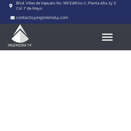
Blvd. Villas de Irapuato No. 169 Edificio C, Planta Alta 2y 3.
Col. 1º de Mayo.
contacto@ingenieriat4.com
Libérez ladrénaline et
multipliez vos gains le
casino en ligne tower
rush vous offre une
expérience