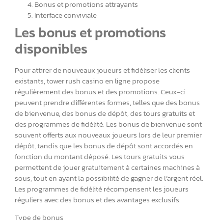
Bonus et promotions attrayants
Interface conviviale
Les bonus et promotions
disponibles
Pour attirer de nouveaux joueurs et fidéliser les clients
existants, tower rush casino en ligne propose
régulièrement des bonus et des promotions. Ceux-ci
peuvent prendre différentes formes, telles que des bonus
de bienvenue, des bonus de dépôt, des tours gratuits et
des programmes de fidélité. Les bonus de bienvenue sont
souvent offerts aux nouveaux joueurs lors de leur premier
dépôt, tandis que les bonus de dépôt sont accordés en
fonction du montant déposé. Les tours gratuits vous
permettent de jouer gratuitement à certaines machines à
sous, tout en ayant la possibilité de gagner de l’argent réel.
Les programmes de fidélité récompensent les joueurs
réguliers avec des bonus et des avantages exclusifs.
Type de bonus