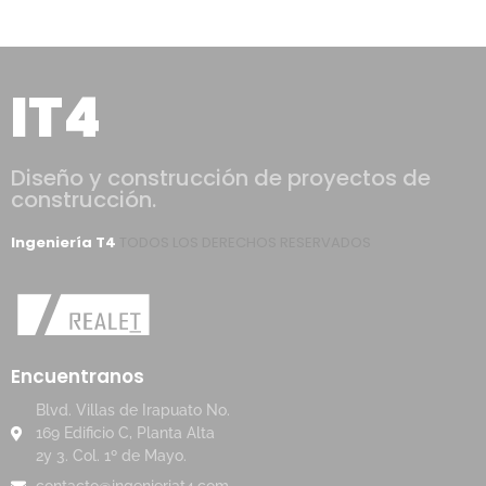
IT4
Diseño y construcción de proyectos de
construcción.
Ingeniería T4
TODOS LOS DERECHOS RESERVADOS
Encuentranos
Blvd. Villas de Irapuato No.
169 Edificio C, Planta Alta
2y 3. Col. 1º de Mayo.