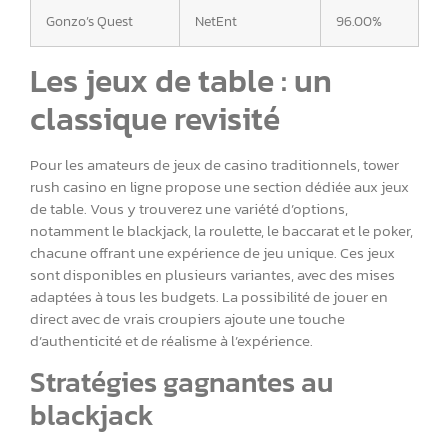
Gonzo’s Quest
NetEnt
96.00%
Les jeux de table : un
classique revisité
Pour les amateurs de jeux de casino traditionnels, tower
rush casino en ligne propose une section dédiée aux jeux
de table. Vous y trouverez une variété d’options,
notamment le blackjack, la roulette, le baccarat et le poker,
chacune offrant une expérience de jeu unique. Ces jeux
sont disponibles en plusieurs variantes, avec des mises
adaptées à tous les budgets. La possibilité de jouer en
direct avec de vrais croupiers ajoute une touche
d’authenticité et de réalisme à l’expérience.
Stratégies gagnantes au
blackjack