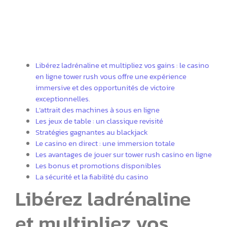
Libérez ladrénaline et multipliez vos gains : le casino
en ligne tower rush vous offre une expérience
immersive et des opportunités de victoire
exceptionnelles.
L’attrait des machines à sous en ligne
Les jeux de table : un classique revisité
Stratégies gagnantes au blackjack
Le casino en direct : une immersion totale
Les avantages de jouer sur tower rush casino en ligne
Les bonus et promotions disponibles
La sécurité et la fiabilité du casino
Libérez ladrénaline
et multipliez vos