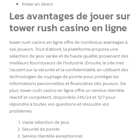
Poker en direct
Les avantages de jouer sur
tower rush casino en ligne
tower rush casino en ligne offre de nombreux avantages à
ses joueurs. Tout d’abord, la plateforme propose une
sélection de jeux variée et de haute qualité, provenant des
meilleurs fournisseurs de l’industrie. Ensuite, le site met
l’accent sur la sécurité et la confidentialité, en utilisant des
technologies de cryptage de pointe pour protéger les
informations personnelles et financières des joueurs. De
plus, tower rush casino en ligne offre un service clientèle
réactif et compétent, disponible 24h/24 et 7j/7 pour
répondre à toutes vos questions et résoudre vos
problèmes.
Vaste sélection de jeux
Sécurité de pointe
Service clientèle exceptionnel