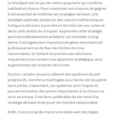
Le blackjack est un jeu de casino populaire qui combine
habileté et chance. Pour maximiser vos chances de gagner,
il est essentiel de maîtriser les stratégies de base. Une
stratégie optimale, basée sur des calculs mathématiques,
indique la décision à prendre en fonction de vos cartes et
de la carte visible du croupier. Apprendre cette stratégie
peut considérablement améliorer vos résultats à long
terme. Il est également important de gérer votre bankroll
judicieusement et de fixer des limites de mise
raisonnables. En évitant de prendre des décisions
impulsives et en suivant une approche stratégique, vous
augmenterez vos chances de succès.
De plus, certains joueurs utilisent des systèmes de pari
progressifs, comme la martingale, pour tenter de récupérer
leurs pertes. Cependant, ces systèmes sont risqués et
peuvent entraîner des pertes importantes si la chance ne
vous sourit pas. Il est donc préférable de s’en tenir à la
stratégie de base et de jouer de manière responsable.
Enfin, il est crucial de choisir une table avec des règles