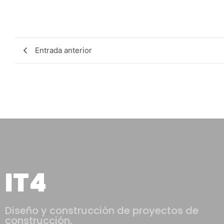
Entrada anterior
IT4
Diseño y construcción de proyectos de
construcción.