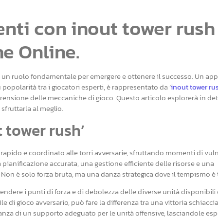
enti con inout tower rush
e Online.
ste un ruolo fondamentale per emergere e ottenere il successo. Un ap
polarità tra i giocatori esperti, è rappresentato da ‘
inout tower ru
ensione delle meccaniche di gioco. Questo articolo esplorerà in det
sfruttarla al meglio.
t tower rush’
o rapido e coordinato alle torri avversarie, sfruttando momenti di vuln
pianificazione accurata, una gestione efficiente delle risorse e una
Non è solo forza bruta, ma una danza strategica dove il tempismo è 
dere i punti di forza e di debolezza delle diverse unità disponibili e
ile di gioco avversario, può fare la differenza tra una vittoria schiacci
anza di un supporto adeguato per le unità offensive, lasciandole esp