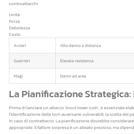
controattacchi.
Unità
Forza
Debolezza
Costo
Arcieri
Alto danno a distanza
Guerrieri
Elevata resistenza
Magi
Danni ad area
La Pianificazione Strategica
Prima di lanciare un attacco ‘inout tower rush’, è essenziale ela
l’identificazione delle torri avversarie vulnerabili, la scelta del 
in caso di contrattacco. La pianificazione dovrebbe considerare
appropriate. Il fattore sorpresa è un alleato prezioso, ma dipen