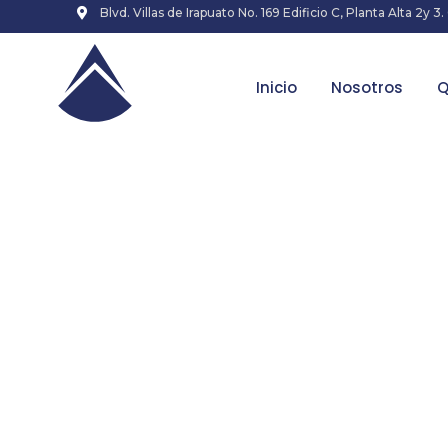
Blvd. Villas de Irapuato No. 169 Edificio C, Planta Alta 2y 3.
Inicio
Nosotros
Q
Sblocca Strat
tower 
Compe