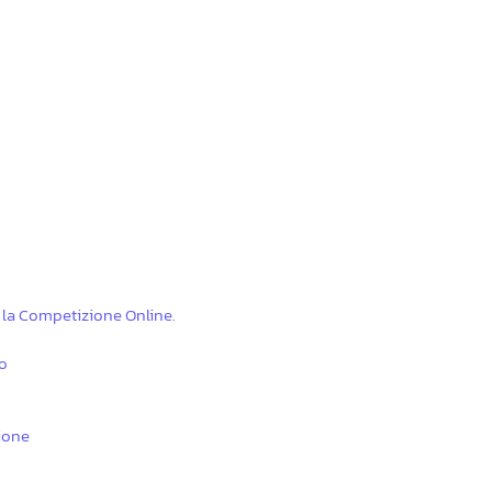
 la Competizione Online.
so
ione