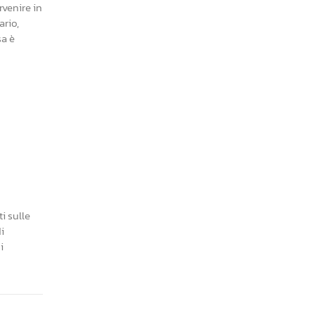
rvenire in
ario,
sa è
i sulle
i
i