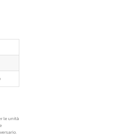
0
r le unità
e
versario.