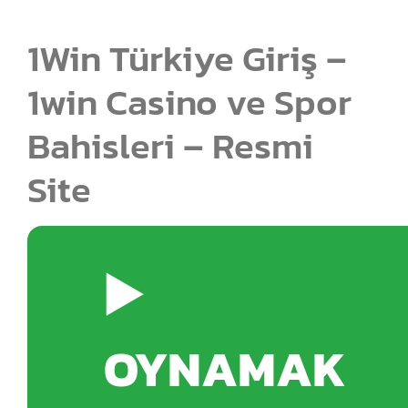
1Win Türkiye Giriş –
1win Casino ve Spor
Bahisleri – Resmi
Site
▶️
OYNAMAK