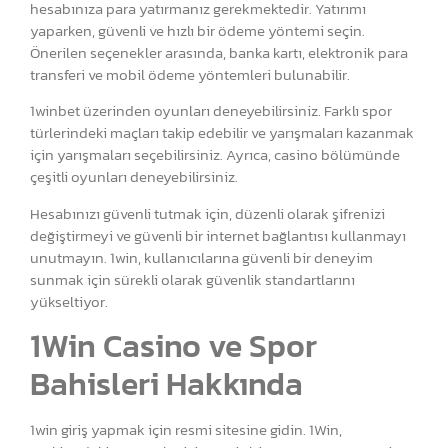
hesabınıza para yatırmanız gerekmektedir. Yatırımı
yaparken, güvenli ve hızlı bir ödeme yöntemi seçin.
Önerilen seçenekler arasında, banka kartı, elektronik para
transferi ve mobil ödeme yöntemleri bulunabilir.
1winbet üzerinden oyunları deneyebilirsiniz. Farklı spor
türlerindeki maçları takip edebilir ve yarışmaları kazanmak
için yarışmaları seçebilirsiniz. Ayrıca, casino bölümünde
çeşitli oyunları deneyebilirsiniz.
Hesabınızı güvenli tutmak için, düzenli olarak şifrenizi
değiştirmeyi ve güvenli bir internet bağlantısı kullanmayı
unutmayın. 1win, kullanıcılarına güvenli bir deneyim
sunmak için sürekli olarak güvenlik standartlarını
yükseltiyor.
1Win Casino ve Spor
Bahisleri Hakkında
1win giriş yapmak için resmi sitesine gidin. 1Win,