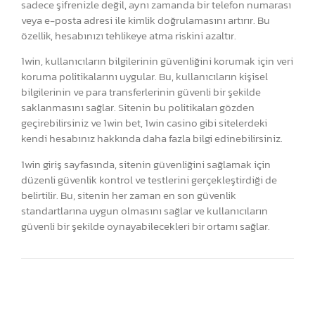
sadece şifrenizle değil, aynı zamanda bir telefon numarası
veya e-posta adresi ile kimlik doğrulamasını artırır. Bu
özellik, hesabınızı tehlikeye atma riskini azaltır.
1win, kullanıcıların bilgilerinin güvenliğini korumak için veri
koruma politikalarını uygular. Bu, kullanıcıların kişisel
bilgilerinin ve para transferlerinin güvenli bir şekilde
saklanmasını sağlar. Sitenin bu politikaları gözden
geçirebilirsiniz ve 1win bet, 1win casino gibi sitelerdeki
kendi hesabınız hakkında daha fazla bilgi edinebilirsiniz.
1win giriş sayfasında, sitenin güvenliğini sağlamak için
düzenli güvenlik kontrol ve testlerini gerçekleştirdiği de
belirtilir. Bu, sitenin her zaman en son güvenlik
standartlarına uygun olmasını sağlar ve kullanıcıların
güvenli bir şekilde oynayabilecekleri bir ortamı sağlar.