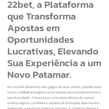
22bet, a Plataforma
que Transforma
Apostas em
Oportunidades
Lucrativas, Elevando
Sua Experiência a um
Novo Patamar.
No mundo dinâmico dos jogos de azar online, plataformas
como a
22bet
emergem como pilares de entretenimento e
oportunidade. A busca por uma experiência de casino
online segura, confiável e repleta de emoções leva muitos
jogadores a explorar diversas opções. A 22bet se destaca