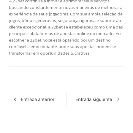
A 22bet continua a inovar e aprimorar seus serviços,
buscando constantemente novas maneiras de melhorar a
experiência de seus jogadores. Com sua ampla seleção de
jogos, bônus generosos, segurança rigorosa e suporte ao
cliente excepcional, a 22bet se estabeleceu como uma das
principais plataformas de apostas online do mercado. Ao
escolher a 22bet, você está optando por um destino
confiável e emocionante, onde suas apostas podem se
transformar em oportunidades lucrativas.
Entrada anterior
Entrada siguiente