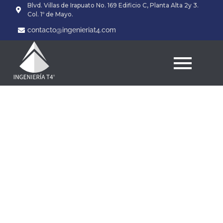
Blvd. Villas de Irapuato No. 169 Edificio C, Planta Alta 2y 3.
Col. 1º de Mayo.
contacto@ingenieriat4.com
Desvende os Segredos
do Sucesso 22bet, a
Plataforma que
Transforma Apostas em
Oportunidades Lucrativ