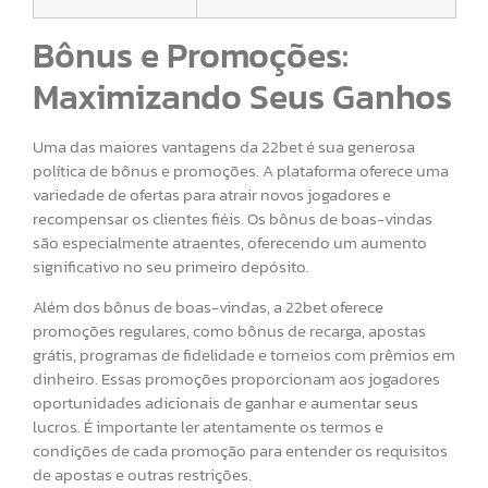
Bônus e Promoções:
Maximizando Seus Ganhos
Uma das maiores vantagens da 22bet é sua generosa
política de bônus e promoções. A plataforma oferece uma
variedade de ofertas para atrair novos jogadores e
recompensar os clientes fiéis. Os bônus de boas-vindas
são especialmente atraentes, oferecendo um aumento
significativo no seu primeiro depósito.
Além dos bônus de boas-vindas, a 22bet oferece
promoções regulares, como bônus de recarga, apostas
grátis, programas de fidelidade e torneios com prêmios em
dinheiro. Essas promoções proporcionam aos jogadores
oportunidades adicionais de ganhar e aumentar seus
lucros. É importante ler atentamente os termos e
condições de cada promoção para entender os requisitos
de apostas e outras restrições.