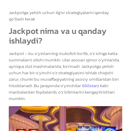
Jackpotga yetish uchun ilg'or strategiyalarni qanday
qo'llash kerak
Jackpot nima va u qanday
ishlaydi?
Jackpot – bu o’yinlarning mukofoti bo’lib, o’z ichiga katta
summalarni olishi mumkin. Ular asosan qimor o’yinlarida,
ayniqsa slot mashinalarida, ko’rinadi. Jackpotga yetish
uchun har bir o’yinchi o’z strategiyasini ishlab chiqishi
zarur, chunki bu muvaffaqiyatning asosiy omillaridan biri
hisoblanadi. Bu jarayonda o’yinchilar
888starz
kabi
manbalardan foydalanib, o’z bilimlarini kengaytirishlari
mumkin.