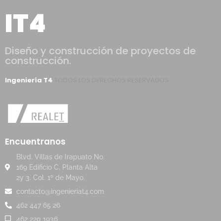
IT4
Diseño y construcción de proyectos de
construcción.
Ingeniería T4
TODOS LOS DERECHOS RESERVADOS
Encuentranos
Blvd. Villas de Irapuato No.
169 Edificio C, Planta Alta
2y 3. Col. 1º de Mayo.
contacto@ingenieriat4.com
462 447 65 26
462 220 1936