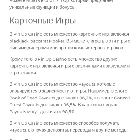
можете играть в слот Pin Up, который предлагает
уникальные функции и бонусы.
Карточные Игры
В Pin Up Casino есть множество карточных игр, включая
blackjack, baccarat и poker. Вы можете играть в эти игры с
живыми дилерами или против компьютерных игроков.
Кроме того, в Pin Up Casino есть множество других
карточных игр, включая игры с различными правилами и
стратегиями.
В Pin Up Casino есть множество Payouts, которые
варьируются в зависимости от игры. Например, в слоте
Book of Dead Payouts достигают 96,3%, а в слоте Gonzo’s
Quest Payouts достигают 96,5%. В карточных играх
Payouts могут достигать 98,5%.
В Pin Up Casino есть множество способов получать
Payouts, включая депозиты, переводы и другие методы.