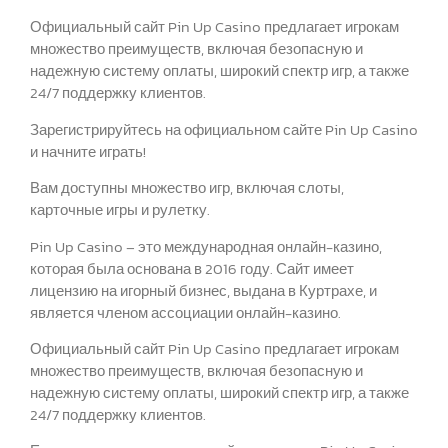
Официальный сайт Pin Up Casino предлагает игрокам
множество преимуществ, включая безопасную и
надежную систему оплаты, широкий спектр игр, а также
24/7 поддержку клиентов.
Зарегистрируйтесь на официальном сайте Pin Up Casino
и начните играть!
Вам доступны множество игр, включая слоты,
карточные игры и рулетку.
Pin Up Casino – это международная онлайн-казино,
которая была основана в 2016 году. Сайт имеет
лицензию на игорный бизнес, выдана в Куртрахе, и
является членом ассоциации онлайн-казино.
Официальный сайт Pin Up Casino предлагает игрокам
множество преимуществ, включая безопасную и
надежную систему оплаты, широкий спектр игр, а также
24/7 поддержку клиентов.