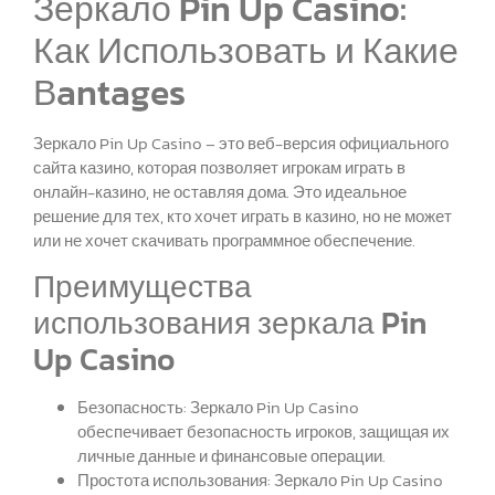
Зеркало Pin Up Casino:
Как Использовать и Какие
Вantages
Зеркало Pin Up Casino – это веб-версия официального
сайта казино, которая позволяет игрокам играть в
онлайн-казино, не оставляя дома. Это идеальное
решение для тех, кто хочет играть в казино, но не может
или не хочет скачивать программное обеспечение.
Преимущества
использования зеркала Pin
Up Casino
Безопасность: Зеркало Pin Up Casino
обеспечивает безопасность игроков, защищая их
личные данные и финансовые операции.
Простота использования: Зеркало Pin Up Casino