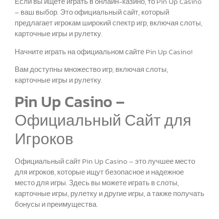
Если вы ищете играть в онлайн-казино, то Pin Up Casino
– ваш выбор. Это официальный сайт, который
предлагает игрокам широкий спектр игр, включая слоты,
карточные игры и рулетку.
Начните играть на официальном сайте Pin Up Casino!
Вам доступны множество игр, включая слоты,
карточные игры и рулетку.
Pin Up Casino –
Официальный Сайт для
Игроков
Официальный сайт Pin Up Casino – это лучшее место
для игроков, которые ищут безопасное и надежное
место для игры. Здесь вы можете играть в слоты,
карточные игры, рулетку и другие игры, а также получать
бонусы и преимущества.