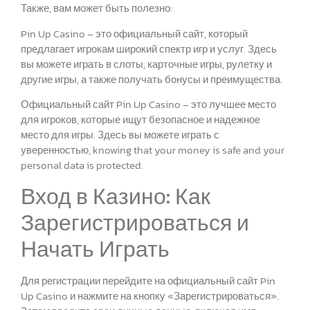
Также, вам может быть полезно:
Pin Up Casino – это официальный сайт, который
предлагает игрокам широкий спектр игр и услуг. Здесь
вы можете играть в слоты, карточные игры, рулетку и
другие игры, а также получать бонусы и преимущества.
Официальный сайт Pin Up Casino – это лучшее место
для игроков, которые ищут безопасное и надежное
место для игры. Здесь вы можете играть с
уверенностью, knowing that your money is safe and your
personal data is protected.
Вход в Казино: Как
Зарегистрироваться и
Начать Играть
Для регистрации перейдите на официальный сайт Pin
Up Casino и нажмите на кнопку «Зарегистрироваться».