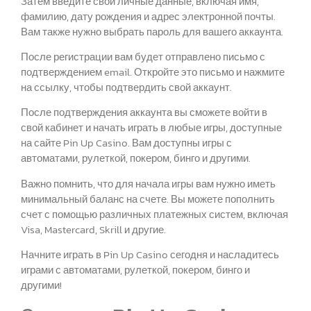
Затем введите свои личные данные, включая имя,
фамилию, дату рождения и адрес электронной почты.
Вам также нужно выбрать пароль для вашего аккаунта.
После регистрации вам будет отправлено письмо с
подтверждением email. Откройте это письмо и нажмите
на ссылку, чтобы подтвердить свой аккаунт.
После подтверждения аккаунта вы сможете войти в
свой кабинет и начать играть в любые игры, доступные
на сайте Pin Up Casino. Вам доступны игры с
автоматами, рулеткой, покером, бинго и другими.
Важно помнить, что для начала игры вам нужно иметь
минимальный баланс на счете. Вы можете пополнить
счет с помощью различных платежных систем, включая
Visa, Mastercard, Skrill и другие.
Начните играть в Pin Up Casino сегодня и насладитесь
играми с автоматами, рулеткой, покером, бинго и
другими!