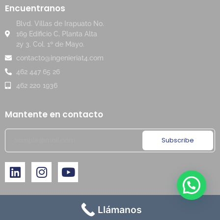
Encuentranos
Blvd. Villas de Irapuato No.
169 Edificio C, Planta Alta
2y 3. Col. 1º de Mayo.
contacto@ingenieriat4.com
462 447 65 26
462 220 1936
Mantente en contacto
Subscribe
Llámanos