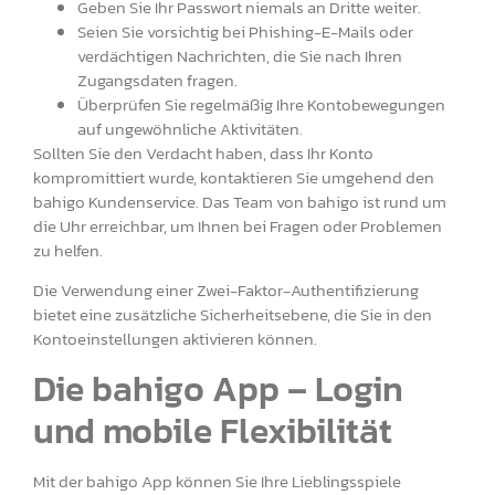
Geben Sie Ihr Passwort niemals an Dritte weiter.
Seien Sie vorsichtig bei Phishing-E-Mails oder
verdächtigen Nachrichten, die Sie nach Ihren
Zugangsdaten fragen.
Überprüfen Sie regelmäßig Ihre Kontobewegungen
auf ungewöhnliche Aktivitäten.
Sollten Sie den Verdacht haben, dass Ihr Konto
kompromittiert wurde, kontaktieren Sie umgehend den
bahigo Kundenservice. Das Team von bahigo ist rund um
die Uhr erreichbar, um Ihnen bei Fragen oder Problemen
zu helfen.
Die Verwendung einer Zwei-Faktor-Authentifizierung
bietet eine zusätzliche Sicherheitsebene, die Sie in den
Kontoeinstellungen aktivieren können.
Die bahigo App – Login
und mobile Flexibilität
Mit der bahigo App können Sie Ihre Lieblingsspiele