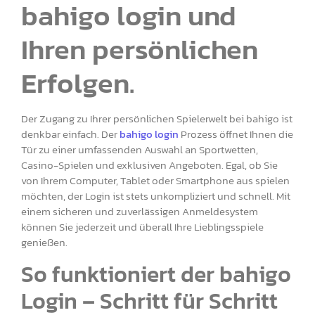
bahigo login und
Ihren persönlichen
Erfolgen.
Der Zugang zu Ihrer persönlichen Spielerwelt bei bahigo ist
denkbar einfach. Der
bahigo login
Prozess öffnet Ihnen die
Tür zu einer umfassenden Auswahl an Sportwetten,
Casino-Spielen und exklusiven Angeboten. Egal, ob Sie
von Ihrem Computer, Tablet oder Smartphone aus spielen
möchten, der Login ist stets unkompliziert und schnell. Mit
einem sicheren und zuverlässigen Anmeldesystem
können Sie jederzeit und überall Ihre Lieblingsspiele
genießen.
So funktioniert der bahigo
Login – Schritt für Schritt