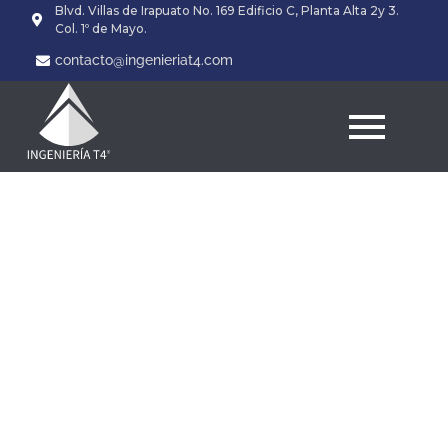
Blvd. Villas de Irapuato No. 169 Edificio C, Planta Alta 2y 3.
Col. 1º de Mayo.
contacto@ingenieriat4.com
Volle Spannung voraus
So einfach gelangen Sie
zum bahigo login und
Ihren persönlichen
Erfolgen.