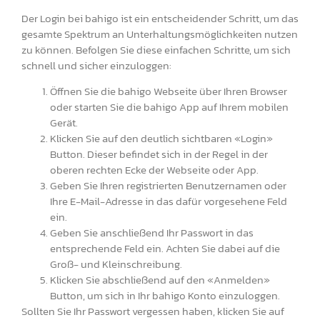
Der Login bei bahigo ist ein entscheidender Schritt, um das
gesamte Spektrum an Unterhaltungsmöglichkeiten nutzen
zu können. Befolgen Sie diese einfachen Schritte, um sich
schnell und sicher einzuloggen:
Öffnen Sie die bahigo Webseite über Ihren Browser
oder starten Sie die bahigo App auf Ihrem mobilen
Gerät.
Klicken Sie auf den deutlich sichtbaren «Login»
Button. Dieser befindet sich in der Regel in der
oberen rechten Ecke der Webseite oder App.
Geben Sie Ihren registrierten Benutzernamen oder
Ihre E-Mail-Adresse in das dafür vorgesehene Feld
ein.
Geben Sie anschließend Ihr Passwort in das
entsprechende Feld ein. Achten Sie dabei auf die
Groß- und Kleinschreibung.
Klicken Sie abschließend auf den «Anmelden»
Button, um sich in Ihr bahigo Konto einzuloggen.
Sollten Sie Ihr Passwort vergessen haben, klicken Sie auf