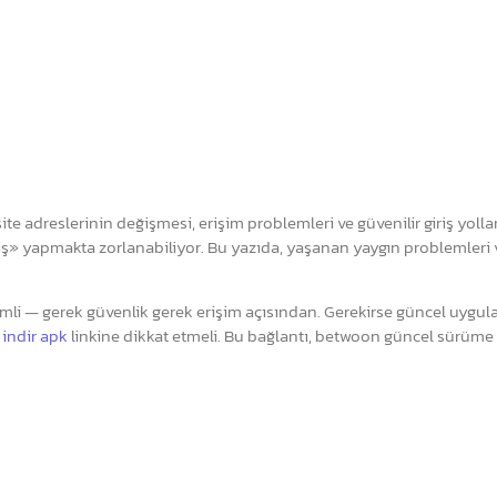
ite adreslerinin değişmesi, erişim problemleri ve güvenilir giriş yolla
» yapmakta zorlanabiliyor. Bu yazıda, yaşanan yaygın problemleri v
emli — gerek güvenlik gerek erişim açısından. Gerekirse güncel uygu
indir apk
linkine dikkat etmeli. Bu bağlantı, betwoon güncel sürüme