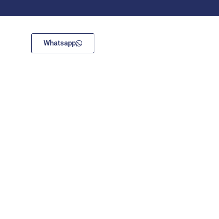
Whatsapp
Sorunlar