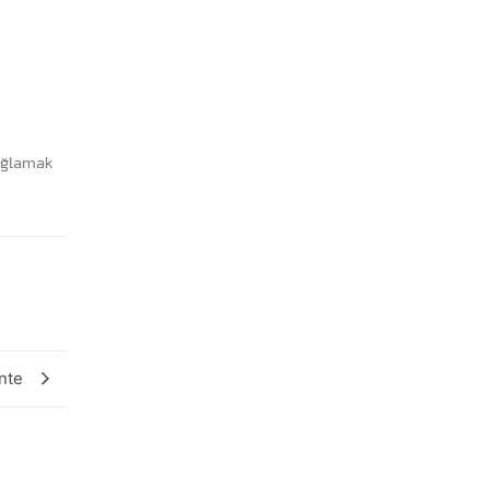
sağlamak
nte