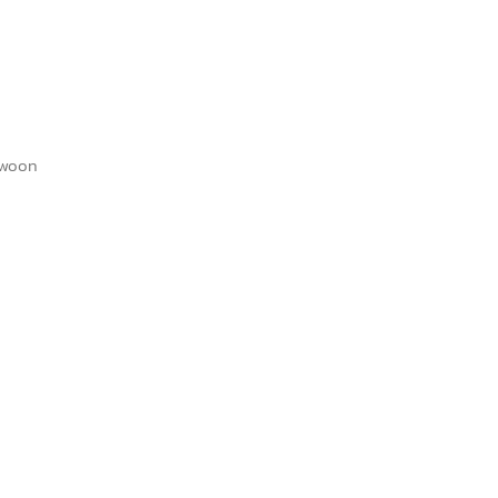
etwoon