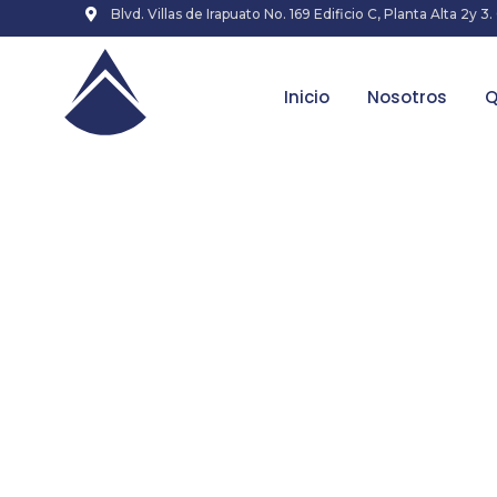
Blvd. Villas de Irapuato No. 169 Edificio C, Planta Alta 2y 3.
Inicio
Nosotros
Q
Betwoon'a Ko
ve P