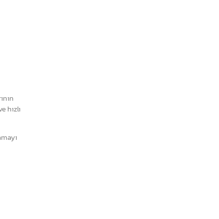
rının
e hızlı
lamayı