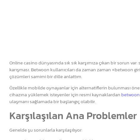
Online casino dünyasında sık sık karşımıza çıkan bir sorun var: s
karışması. Betwoon kullanıcıları da zaman zaman «betwoon giriş
çözümleri samimi bir dille anlattım.
Özellikle mobilde oynayanlar için alternatiflerin bulunması ön
cihazına yüklemek isteyenler için resmi kaynaklardan
betwoon 
ulaşmanı sağlamada bir başlangıç olabilir.
Karşılaşılan Ana Problemler
Genelde şu sorunlarla karşılaşılıyor: