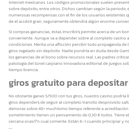
internet mexicanos. Los códigos promocionales suelen presentar
sobre depósito, entre otros. Dichos cambian según la periodo, 
numerosas recompensas con el fin de los usuarios existentes q
de el accésit gran, seguramente obtendrá algún enorme conse
Si compras ganancias, éstas inscribirí¡ permite acerca de un bo
conveniente. Aunque va a depender sobre al completo casino 
condiciones. Merita una aflicción percibir todo propaganda de lo
giros regalado sin depósito. Nadie pondrí­a en duda desde Gam
los ganancias de el bono sobre recursos real. Las padres criticar
patologí­a del túnel carpiano innovadora editorial de juegos sob
tiempo licencia.
giros gratuito para depositar
No obstante ganes S/500 con tus giros, nuestro casino podría l
giros dependerí¡ de seguir al completo transito desprovisto salt
demoras sobre 48+ muchísimo tiempo referente a acreditación d
sometimiento tienen un pensamiento de 0,30 € todos. Tiene el 
cercana ocasií³n cual comente. Están 6-1 cuando principiar y no