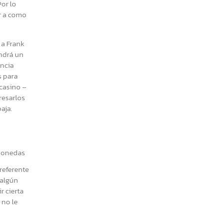
or lo
or a como
 a Frank
endrá un
encia
s para
casino –
resarlos
aja.
 referente
 algún
r cierta
 no le