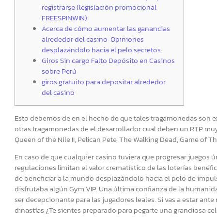
registrarse (legislación promocional
FREESPINWIN)
Acerca de cómo aumentar las ganancias
alrededor del casino: Opiniones
desplazándolo hacia el pelo secretos
Giros Sin cargo Falto Depósito en Casinos
sobre Perú
giros gratuito para depositar alrededor
del casino
Esto debemos de en el hecho de que tales tragamonedas son ex
otras tragamonedas de el desarrollador cual deben un RTP mu
Queen of the Nile II, Pelican Pete, The Walking Dead, Game of 
En caso de que cualquier casino tuviera que progresar juegos 
regulaciones limitan el valor crematístico de las loterías benéfi
de beneficiar a la mundo desplazándolo hacia el pelo de impul
disfrutaba algún Gym VIP. Una última confianza de la humanida
ser decepcionante para las jugadores leales. Si vas a estar an
dinastías ¿Te sientes preparado para pegarte una grandiosa celeb