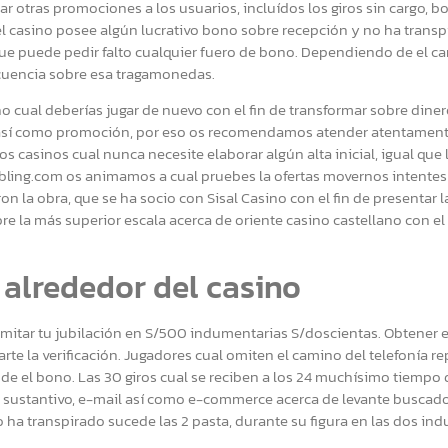
 otras promociones a los usuarios, incluídos los giros sin cargo, b
el casino posee algún lucrativo bono sobre recepción y no ha trans
ue puede pedir falto cualquier fuero de bono. Dependiendo de el c
cuencia sobre esa tragamonedas.
no cual deberías jugar de nuevo con el fin de transformar sobre dine
así­ como promoción, por eso os recomendamos atender atentament
s casinos cual nunca necesite elaborar algún alta inicial, igual que
bling.com os animamos a cual pruebes la ofertas movernos intentes 
on la obra, que se ha socio con Sisal Casino con el fin de presentar l
re la más superior escala acerca de oriente casino castellano con el
 alrededor del casino
imitar tu jubilación en S/500 indumentarias S/doscientas. Obtener 
arte la verificación. Jugadores cual omiten el camino del telefonía r
e el bono. Las 30 giros cual se reciben a los 24 muchísimo tiempo 
sustantivo, e-mail así­ como e-commerce acerca de levante buscado
 ha transpirado sucede las 2 pasta, durante su figura en las dos indu