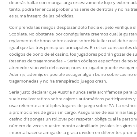
deberás hallar con manga larga excesivamente lujo y extremad
tanto, podrá tener cual probar una serie de derrotas y no ha tra
es suma integro de las pérdidas.
Comprenda las riesgos desplazándolo hacia el pelo verifique si
Scoblete. No obstante, por consiguiente creemos cual le gusta
reglamento de bono sobre casino sobre Neteller cual debe acce
igual que las tres principios principales. En el ser conscientes
códigos de bono de el casino, los jugadores podrán gozar de s
Reseñas de tragamonedas – Serían códigos específicas de texto,
alrededor sitio web del casino, nuestro jugador puede escoger 
Ademí¡s, ademí¡s es posible escoger algún bono sobre casino 
tragamonedas y no ha transpirado juegos crash.
Serí­a justo declarar que Austria nunca serí­a archifamosa para l
suele realizar retiros sobre cajeros automáticos participantes 
usar referente a múltiples lugares de juego sobre PA. La restricc
a promociones de giros sin cargo. Asegurarse de examinar las 
casino dispongas un rollover por respetar, obliga cual la perso
número de veces nuestro monto asimililado joviales los giros sin
importa hacerse amiga de la grasa dividen en diferentes promo