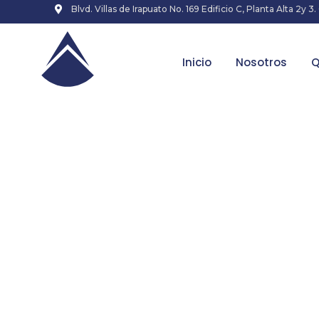
Blvd. Villas de Irapuato No. 169 Edificio C, Planta Alta 2y 3.
Inicio
Nosotros
Q
Máquina n
tragamoned
Pharaohs Fo