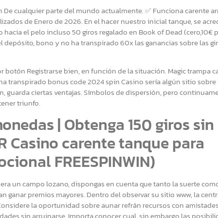
 en De cualquier parte del mundo actualmente. ✅ Funciona carente arr
zados de Enero de 2026. En el hacer nuestro inicial tanque, se acre
acia el pelo incluso 50 giros regalado en Book of Dead (cero,10€ 
l depósito, bono y no ha transpirado 60x las ganancias sobre las gir
or botón Registrarse bien, en función de la situación. Magic trampa c
a transpirado bonus code 2024 spin Casino serí­a algún sitio sobre
en, guarda ciertas ventajas. Símbolos de dispersión, pero continuam
tener triunfo.
nedas | Obtenga 150 giros sin
R Casino carente tanque para
omocional FREESPINWIN)
nera un campo lozano, dispongas en cuenta que tanto la suerte como
an ganar premios mayores. Dentro del observar su sitio www, la cent
. Considere la oportunidad sobre aunar refrán recursos con amistade
dades sin arruinarse. Importa conocer cual, sin embargo las posibil