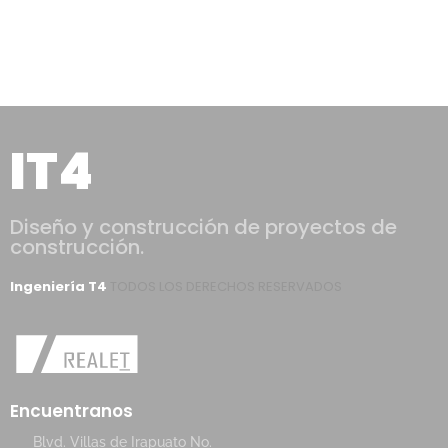
IT4
Diseño y construcción de proyectos de
construcción.
Ingeniería T4
TODOS LOS DERECHOS RESERVADOS
Encuentranos
Blvd. Villas de Irapuato No.