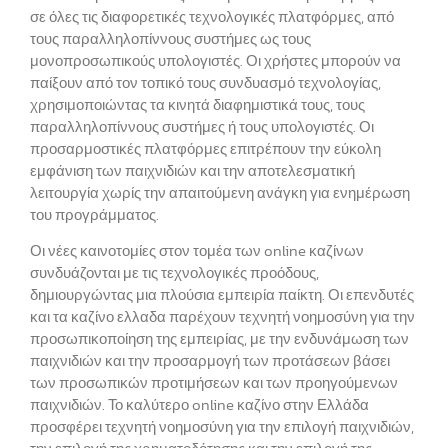
σε όλες τις διαφορετικές τεχνολογικές πλατφόρμες, από
τους παραλληλοπίννους συστήμες ως τους
μονοπροσωπικούς υπολογιστές. Οι χρήστες μπορούν να
παίξουν από τον τοπικό τους συνδυασμό τεχνολογίας,
χρησιμοποιώντας τα κινητά διαφημιστικά τους, τους
παραλληλοπίννους συστήμες ή τους υπολογιστές. Οι
προσαρμοστικές πλατφόρμες επιτρέπουν την εύκολη
εμφάνιση των παιχνιδιών και την αποτελεσματική
λειτουργία χωρίς την απαιτούμενη ανάγκη για ενημέρωση
του προγράμματος.
Οι νέες καινοτομίες στον τομέα των online καζίνων
συνδυάζονται με τις τεχνολογικές προόδους,
δημιουργώντας μια πλούσια εμπειρία παίκτη. Οι επενδυτές
και τα καζίνο ελλαδα παρέχουν τεχνητή νοημοσύνη για την
προσωπικοποίηση της εμπειρίας, με την ενδυνάμωση των
παιχνιδιών και την προσαρμογή των προτάσεων βάσει
των προσωπικών προτιμήσεων και των προηγούμενων
παιχνιδιών. Το καλύτερο online καζίνο στην Ελλάδα
προσφέρει τεχνητή νοημοσύνη για την επιλογή παιχνιδιών,