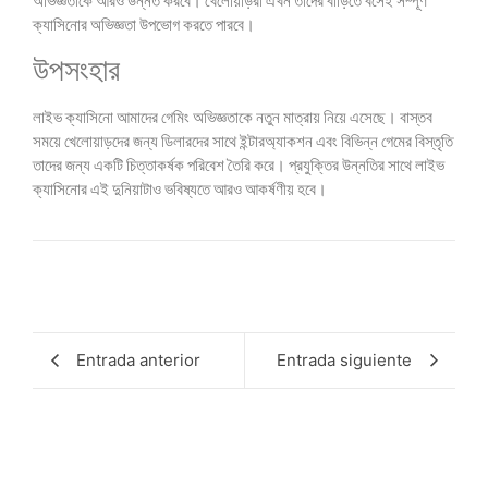
অভিজ্ঞতাকে আরও উন্নত করবে। খেলোয়াড়রা এখন তাদের বাড়িতে বসেই সম্পূর্ণ
ক্যাসিনোর অভিজ্ঞতা উপভোগ করতে পারবে।
উপসংহার
লাইভ ক্যাসিনো আমাদের গেমিং অভিজ্ঞতাকে নতুন মাত্রায় নিয়ে এসেছে। বাস্তব
সময়ে খেলোয়াড়দের জন্য ডিলারদের সাথে ইন্টারঅ্যাকশন এবং বিভিন্ন গেমের বিস্তৃতি
তাদের জন্য একটি চিত্তাকর্ষক পরিবেশ তৈরি করে। প্রযুক্তির উন্নতির সাথে লাইভ
ক্যাসিনোর এই দুনিয়াটাও ভবিষ্যতে আরও আকর্ষণীয় হবে।
Entrada anterior
Entrada siguiente