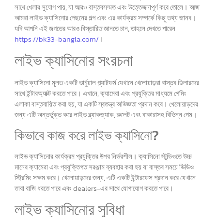
সাথে খেলার সুযোগ পায়, যা আরও বাস্তবসম্মত এবং উত্তেজনাপূর্ণ করে তোলে। আজ
আমরা লাইভ ক্যাসিনোর পেছনের গল্প এবং এর কার্যক্রম সম্পর্কে কিছু তথ্য জানব।
যদি আপনি এই জগতের আরও বিস্তারিত জানতে চান, তাহলে দেখতে পারেন
https://bk33-bangla.com/
।
লাইভ ক্যাসিনোর সংরচনা
লাইভ ক্যাসিনো মূলত একটি ভার্চুয়াল প্ল্যাটফর্ম যেখানে খেলোয়াড়রা বাস্তব ডিলারদের
সাথে ইন্টারঅ্যাক্ট করতে পারে। এখানে, ক্যামেরা এবং প্রযুক্তির মাধ্যমে গেমিং
এলাকা বাস্তবায়িত করা হয়, যা একটি স্বতন্ত্র অভিজ্ঞতা প্রদান করে। খেলোয়াড়দের
জন্য এটি অন্তর্ভুক্ত করে লাইভ ব্ল্যাকজ্যাক, রুলেট এবং বাকারাসহ বিভিন্ন গেম।
কিভাবে কাজ করে লাইভ ক্যাসিনো?
লাইভ ক্যাসিনোর কার্যক্রম প্রযুক্তির উপর নির্ভরশীল। ক্যাসিনো স্টুডিওতে উচ্চ
মানের ক্যামেরা এবং প্রযুক্তিগত সরঞ্জাম ব্যবহার করা হয় যা বাস্তব সময়ে ভিডিও
স্ট্রিমিং সক্ষম করে। খেলোয়াড়দের জন্য, এটি একটি ইন্টারফেস প্রদান করে যেখানে
তারা বাজি ধরতে পারে এবং dealers-এর সাথে যোগাযোগ করতে পারে।
লাইভ ক্যাসিনোর সুবিধা