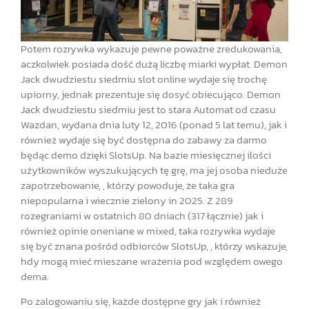
Potem rozrywka wykazuje pewne poważne zredukowania,
aczkolwiek posiada dość dużą liczbę miarki wypłat. Demon
Jack dwudziestu siedmiu slot online wydaje się trochę
upiorny, jednak prezentuje się dosyć obiecująco. Demon
Jack dwudziestu siedmiu jest to stara Automat od czasu
Wazdan, wydana dnia luty 12, 2016 (ponad 5 lat temu), jak i
również wydaje się być dostępna do zabawy za darmo
będąc demo dzięki SlotsUp. Na bazie miesięcznej ilości
użytkowników wyszukujących tę grę, ma jej osoba nieduże
zapotrzebowanie, , którzy powoduje, że taka gra
niepopularna i wiecznie zielony in 2025. Z 289
rozegraniami w ostatnich 80 dniach (317 łącznie) jak i
również opinie oneniane w mixed, taka rozrywka wydaje
się być znana pośród odbiorców SlotsUp, , którzy wskazuje,
hdy mogą mieć mieszane wrażenia pod względem owego
dema.
Po zalogowaniu się, każde dostępne gry jak i również