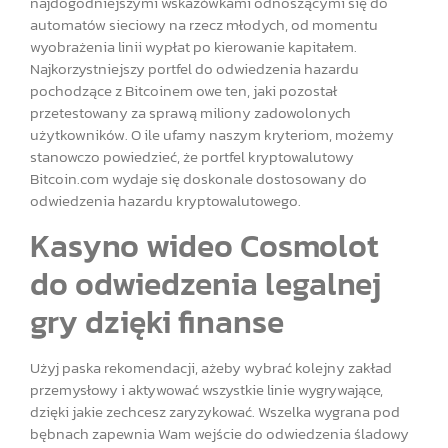
najdogodniejszymi wskazówkami odnoszącymi się do
automatów sieciowy na rzecz młodych, od momentu
wyobrażenia linii wypłat po kierowanie kapitałem.
Najkorzystniejszy portfel do odwiedzenia hazardu
pochodzące z Bitcoinem owe ten, jaki pozostał
przetestowany za sprawą miliony zadowolonych
użytkowników. O ile ufamy naszym kryteriom, możemy
stanowczo powiedzieć, że portfel kryptowalutowy
Bitcoin.com wydaje się doskonale dostosowany do
odwiedzenia hazardu kryptowalutowego.
Kasyno wideo Cosmolot
do odwiedzenia legalnej
gry dzięki finanse
Użyj paska rekomendacji, ażeby wybrać kolejny zakład
przemysłowy i aktywować wszystkie linie wygrywające,
dzięki jakie zechcesz zaryzykować. Wszelka wygrana pod
bębnach zapewnia Wam wejście do odwiedzenia śladowy