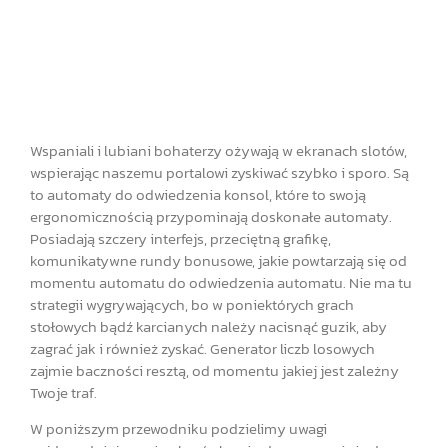
Wspaniali i lubiani bohaterzy ożywają w ekranach slotów,
wspierając naszemu portalowi zyskiwać szybko i sporo. Są
to automaty do odwiedzenia konsol, które to swoją
ergonomicznością przypominają doskonałe automaty.
Posiadają szczery interfejs, przeciętną grafikę,
komunikatywne rundy bonusowe, jakie powtarzają się od
momentu automatu do odwiedzenia automatu.
Nie ma tu
strategii wygrywających, bo w poniektórych grach
stołowych bądź karcianych należy nacisnąć guzik, aby
zagrać jak i również zyskać. Generator liczb losowych
zajmie baczności resztą, od momentu jakiej jest zależny
Twoje traf.
W poniższym przewodniku podzielimy uwagi