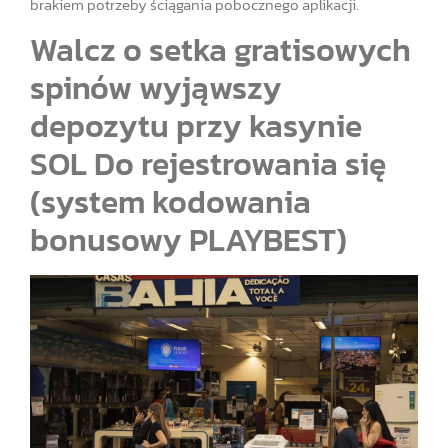
brakiem potrzeby ściągania pobocznego aplikacji.
Walcz o setka gratisowych
spinów wyjąwszy
depozytu przy kasynie
SOL Do rejestrowania się
(system kodowania
bonusowy PLAYBEST)