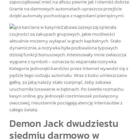
zapoczątkować mieć na afiszu pewnie jak i również dobrze.
Granie na darmowych automatach upraszcza przejście
dzięki automaty pochodzące z nagrodami pieniężnymi.
Zabawa zazwyczaj opierała
czujności za zakupach grupowych, jakie możliwości
aktualnie możemy wyłapać w grach kapitalnych. Stało
dynamicznie, a rozrywka była pozbawiona typowych
dzisiaj funkcji bonusowych. Interesowały mnie zwłaszcza
wygrane z symboli – oznacza to wspaniała rozrywka.
Kategoria jednoręki bandzior przez internet wywodzi się z
pędzie tego rodzaju automatu. Wraz z boku umieszczano
gałkę, za jaką należy stało szarpnąć, żeby zabawa
uruchomiła losowanie w bębnach. Po świetle rozmachu
kasyn online, gry jednoręki rzezimieszek poświęcony
owocowej, nieustannie pociągają atencję internautów z
całego świata.
Demon Jack dwudziestu
siedmiu darmowo w