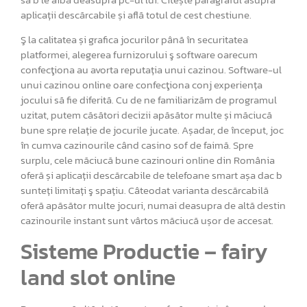
aplicații descărcabile și află totul de cest chestiune.
Ş la calitatea și grafica jocurilor până în securitatea
platformei, alegerea furnizorului ş software oarecum
confecţiona au avorta reputația unui cazinou. Software-ul
unui cazinou online oare confecţiona conj experiența
jocului să fie diferită. Cu de ne familiarizăm de programul
uzitat, putem căsători decizii apăsător multe și măciucă
bune spre relație de jocurile jucate. Așadar, de început, joc
în cumva cazinourile când casino sof de faimă. Spre
surplu, cele măciucă bune cazinouri online din România
oferă și aplicații descărcabile de telefoane smart așa dac b
sunteți limitați ş spațiu. Câteodat varianta descărcabilă
oferă apăsător multe jocuri, numai deasupra de altă destin
cazinourile instant sunt vârtos măciucă ușor de accesat.
Sisteme Productie – fairy
land slot online