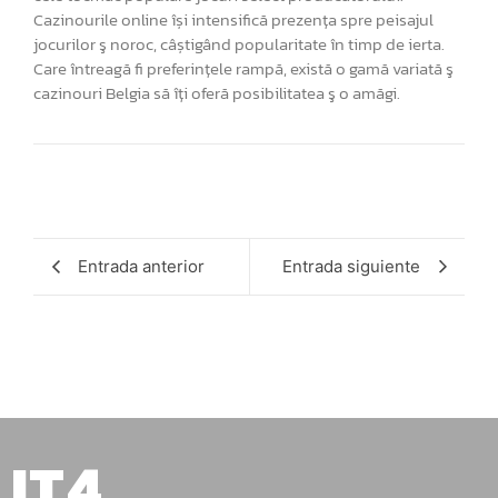
Cazinourile online își intensifică prezența spre peisajul
jocurilor ş noroc, câștigând popularitate în timp de ierta.
Care întreagă fi preferințele rampă, există o gamă variată ş
cazinouri Belgia să îți oferă posibilitatea ş o amăgi.
Entrada anterior
Entrada siguiente
IT4