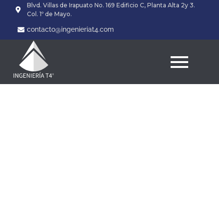
Blvd. Villas de Irapuato No. 169 Edificio C, Planta Alta 2y 3.
Col. 1º de Mayo.
contacto@ingenieriat4.com
Casino Italia Accesso
all'app machance
Online: Slot Machine A
sbafo Aams