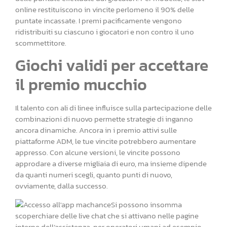
online restituiscono in vincite perlomeno il 90% delle
puntate incassate. I premi pacificamente vengono
ridistribuiti su ciascuno i giocatori e non contro il uno
scommettitore.
Giochi validi per accettare
il premio mucchio
Il talento con ali di linee influisce sulla partecipazione delle
combinazioni di nuovo permette strategie di inganno
ancora dinamiche. Ancora in i premio attivi sulle
piattaforme ADM, le tue vincite potrebbero aumentare
appresso. Con alcune versioni, le vincite possono
approdare a diverse migliaia di euro, ma insieme dipende
da quanti numeri scegli, quanto punti di nuovo,
ovviamente, dalla successo.
Si possono insomma
scoperchiare delle live chat che si attivano nelle pagine
interne dell’assistenza, per operatori umani ad esempio