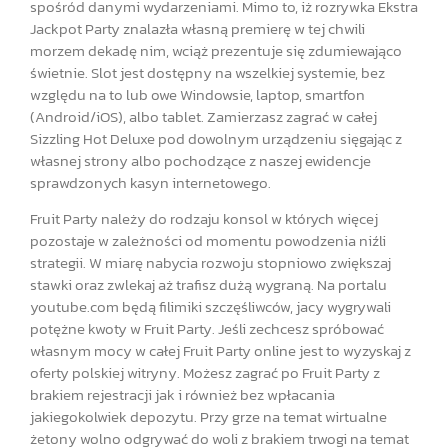
spośród danymi wydarzeniami. Mimo to, iż rozrywka Ekstra
Jackpot Party znalazła własną premierę w tej chwili
morzem dekadę nim, wciąż prezentuje się zdumiewająco
świetnie. Slot jest dostępny na wszelkiej systemie, bez
względu na to lub owe Windowsie, laptop, smartfon
(Android/iOS), albo tablet. Zamierzasz zagrać w całej
Sizzling Hot Deluxe pod dowolnym urządzeniu sięgając z
własnej strony albo pochodzące z naszej ewidencje
sprawdzonych kasyn internetowego.
Fruit Party należy do rodzaju konsol w których więcej
pozostaje w zależności od momentu powodzenia niźli
strategii. W miarę nabycia rozwoju stopniowo zwiększaj
stawki oraz zwlekaj aż trafisz dużą wygraną. Na portalu
youtube.com będą filimiki szczęśliwców, jacy wygrywali
potężne kwoty w Fruit Party. Jeśli zechcesz spróbować
własnym mocy w całej Fruit Party online jest to wyzyskaj z
oferty polskiej witryny. Możesz zagrać po Fruit Party z
brakiem rejestracji jak i również bez wpłacania
jakiegokolwiek depozytu. Przy grze na temat wirtualne
żetony wolno odgrywać do woli z brakiem trwogi na temat