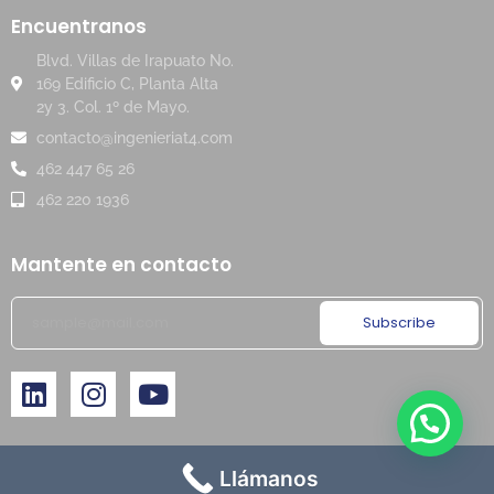
Encuentranos
Blvd. Villas de Irapuato No.
169 Edificio C, Planta Alta
2y 3. Col. 1º de Mayo.
contacto@ingenieriat4.com
462 447 65 26
462 220 1936
Mantente en contacto
Subscribe
Llámanos