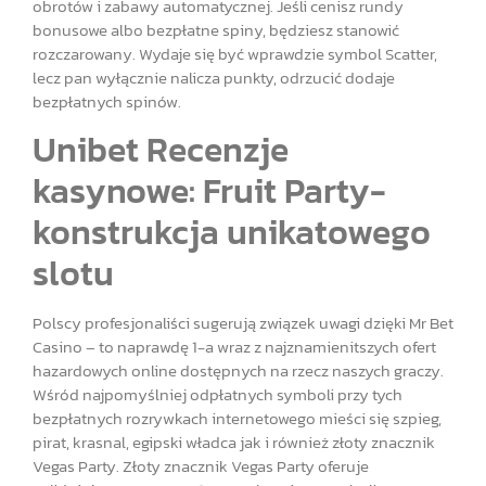
obrotów i zabawy automatycznej. Jeśli cenisz rundy
bonusowe albo bezpłatne spiny, będziesz stanowić
rozczarowany.
Wydaje się być wprawdzie symbol Scatter,
lecz pan wyłącznie nalicza punkty, odrzucić dodaje
bezpłatnych spinów.
Unibet Recenzje
kasynowe: Fruit Party-
konstrukcja unikatowego
slotu
Polscy profesjonaliści sugerują związek uwagi dzięki Mr Bet
Casino – to naprawdę 1-a wraz z najznamienitszych ofert
hazardowych online dostępnych na rzecz naszych graczy.
Wśród najpomyślniej odpłatnych symboli przy tych
bezpłatnych rozrywkach internetowego mieści się szpieg,
pirat, krasnal, egipski władca jak i również złoty znacznik
Vegas Party. Złoty znacznik Vegas Party oferuje