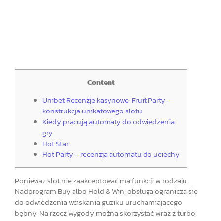
Content
Unibet Recenzje kasynowe: Fruit Party-
konstrukcja unikatowego slotu
Kiedy pracują automaty do odwiedzenia
gry
Hot Star
Hot Party – recenzja automatu do uciechy
Ponieważ slot nie zaakceptować ma funkcji w rodzaju
Nadprogram Buy albo Hold & Win, obsługa ogranicza się
do odwiedzenia wciskania guziku uruchamiającego
bębny. Na rzecz wygody można skorzystać wraz z turbo