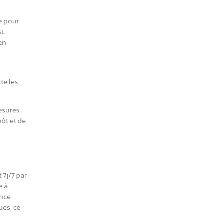
e pour
SL
 en
te les
mesures
pôt et de
 7j/7 par
e à
ance
ues, ce