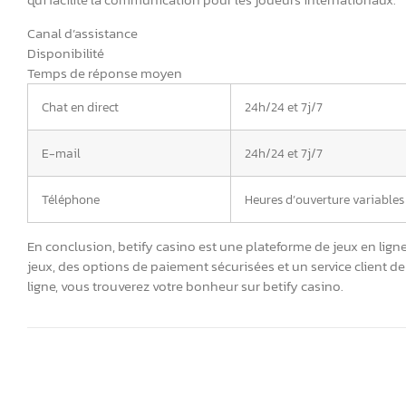
Canal d’assistance
Disponibilité
Temps de réponse moyen
Chat en direct
24h/24 et 7j/7
E-mail
24h/24 et 7j/7
Téléphone
Heures d’ouverture variables
En conclusion, betify casino est une plateforme de jeux en lign
jeux, des options de paiement sécurisées et un service client 
ligne, vous trouverez votre bonheur sur betify casino.