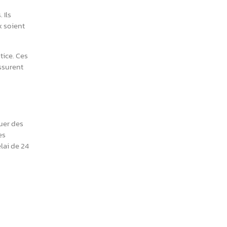
 Ils
x soient
tice. Ces
ssurent
tuer des
es
lai de 24