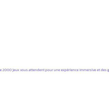
 de 2000 jeux vous attendent pour une expérience immersive et des 