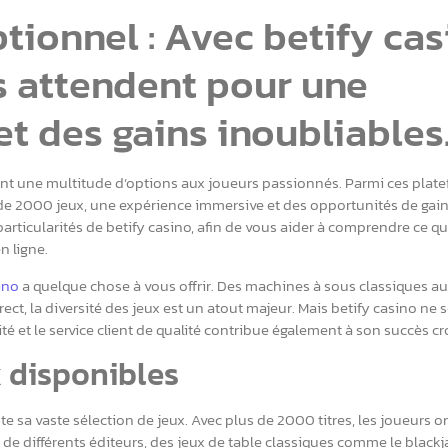
tionnel : Avec betify cas
s attendent pour une
t des gains inoubliables
ant une multitude d’options aux joueurs passionnés. Parmi ces plat
 de 2000 jeux, une expérience immersive et des opportunités de gai
particularités de betify casino, afin de vous aider à comprendre ce qui
n ligne.
ino
a quelque chose à vous offrir. Des machines à sous classiques au
t, la diversité des jeux est un atout majeur. Mais betify casino ne s
lité et le service client de qualité contribue également à son succès cr
 disponibles
te sa vaste sélection de jeux. Avec plus de 2000 titres, les joueurs o
e différents éditeurs, des jeux de table classiques comme le blackja