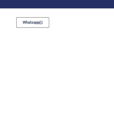
Whatsapp
nel Avec
jeux vous
érie