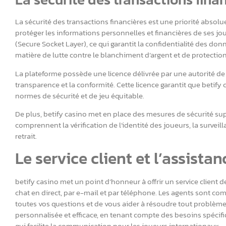
La sécurité des transactions financières est une priorité absolu
protéger les informations personnelles et financières de ses jou
(Secure Socket Layer), ce qui garantit la confidentialité des do
matière de lutte contre le blanchiment d’argent et de protectio
La plateforme possède une licence délivrée par une autorité d
transparence et la conformité. Cette licence garantit que betify 
normes de sécurité et de jeu équitable.
De plus, betify casino met en place des mesures de sécurité supp
comprennent la vérification de l’identité des joueurs, la surveil
retrait.
Le service client et l’assistan
betify casino met un point d’honneur à offrir un service client d
chat en direct, par e-mail et par téléphone. Les agents sont com
toutes vos questions et de vous aider à résoudre tout problème 
personnalisée et efficace, en tenant compte des besoins spécifi
qui facilite la communication pour les joueurs internationaux.