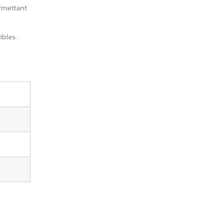
ermettant
bles :