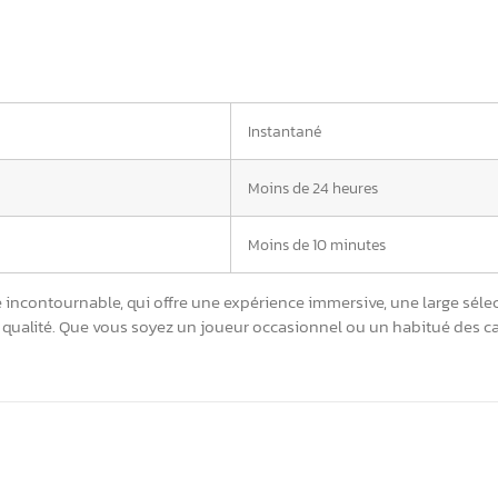
Instantané
Moins de 24 heures
Moins de 10 minutes
e incontournable, qui offre une expérience immersive, une large séle
de qualité. Que vous soyez un joueur occasionnel ou un habitué des c