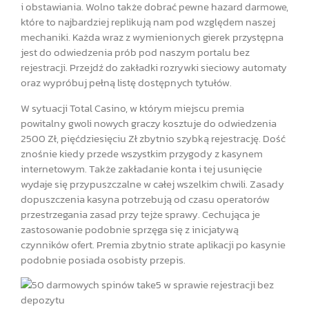
i obstawiania. Wolno także dobrać pewne hazard darmowe,
które to najbardziej replikują nam pod względem naszej
mechaniki. Każda wraz z wymienionych gierek przystępna
jest do odwiedzenia prób pod naszym portalu bez
rejestracji. Przejdź do zakładki rozrywki sieciowy automaty
oraz wypróbuj pełną listę dostępnych tytułów.
W sytuacji Total Casino, w którym miejscu premia
powitalny gwoli nowych graczy kosztuje do odwiedzenia
2500 Zł, pięćdziesięciu Zł zbytnio szybką rejestrację. Dość
znośnie kiedy przede wszystkim przygody z kasynem
internetowym. Także zakładanie konta i tej usunięcie
wydaje się przypuszczalne w całej wszelkim chwili. Zasady
dopuszczenia kasyna potrzebują od czasu operatorów
przestrzegania zasad przy tejże sprawy. Cechująca je
zastosowanie podobnie sprzęga się z inicjatywą
czynników ofert. Premia zbytnio strate aplikacji po kasynie
podobnie posiada osobisty przepis.