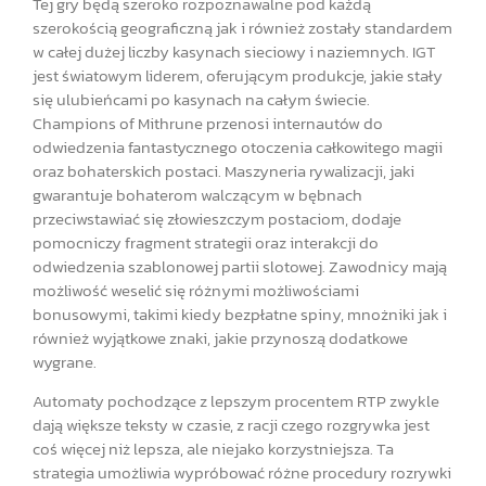
Tej gry będą szeroko rozpoznawalne pod każdą
szerokością geograficzną jak i również zostały standardem
w całej dużej liczby kasynach sieciowy i naziemnych. IGT
jest światowym liderem, oferującym produkcje, jakie stały
się ulubieńcami po kasynach na całym świecie.
Champions of Mithrune przenosi internautów do
odwiedzenia fantastycznego otoczenia całkowitego magii
oraz bohaterskich postaci. Maszyneria rywalizacji, jaki
gwarantuje bohaterom walczącym w bębnach
przeciwstawiać się złowieszczym postaciom, dodaje
pomocniczy fragment strategii oraz interakcji do
odwiedzenia szablonowej partii slotowej. Zawodnicy mają
możliwość weselić się różnymi możliwościami
bonusowymi, takimi kiedy bezpłatne spiny, mnożniki jak i
również wyjątkowe znaki, jakie przynoszą dodatkowe
wygrane.
Automaty pochodzące z lepszym procentem RTP zwykle
dają większe teksty w czasie, z racji czego rozgrywka jest
coś więcej niż lepsza, ale niejako korzystniejsza. Ta
strategia umożliwia wypróbować różne procedury rozrywki