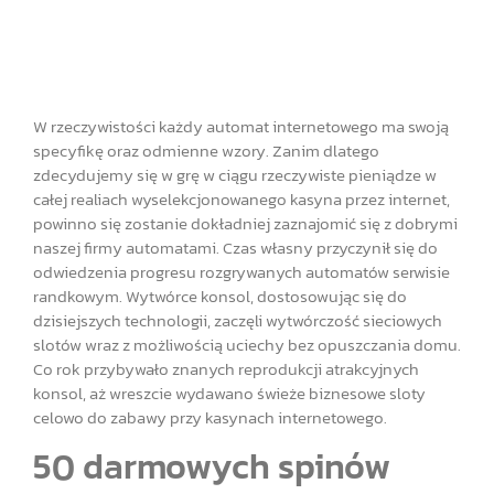
W rzeczywistości każdy automat internetowego ma swoją
specyfikę oraz odmienne wzory. Zanim dlatego
zdecydujemy się w grę w ciągu rzeczywiste pieniądze w
całej realiach wyselekcjonowanego kasyna przez internet,
powinno się zostanie dokładniej zaznajomić się z dobrymi
naszej firmy automatami. Czas własny przyczynił się do
odwiedzenia progresu rozgrywanych automatów serwisie
randkowym.
Wytwórce konsol, dostosowując się do
dzisiejszych technologii, zaczęli wytwórczość sieciowych
slotów wraz z możliwością uciechy bez opuszczania domu.
Co rok przybywało znanych reprodukcji atrakcyjnych
konsol, aż wreszcie wydawano świeże biznesowe sloty
celowo do zabawy przy kasynach internetowego.
50 darmowych spinów