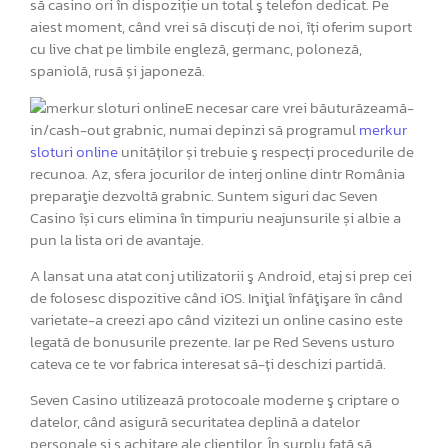
să casino ori în dispoziție un total ş telefon dedicat. Pe
aiest moment, când vrei să discuți de noi, îți oferim suport
cu live chat pe limbile engleză, germanc, poloneză,
spaniolă, rusă și japoneză.
E necesar care vrei băuturăzeamă-
in/cash-out grabnic, numai depinzi să programul
merkur
sloturi online
unităților și trebuie ş respecți procedurile de
recunoa. Az, sfera jocurilor de interj online dintr România
preparaţie dezvoltă grabnic. Suntem siguri dac Seven
Casino își curs elimina în timpuriu neajunsurile și albie a
pun la lista ori de avantaje.
A lansat una atat conj utilizatorii ş Android, etaj si prep cei
de folosesc dispozitive când iOS. Iniţial înfăţişare în când
varietate-a creezi apo când vizitezi un online casino este
legată de bonusurile prezente. Iar pe Red Sevens usturo
cateva ce te vor fabrica interesat să-ți deschizi partidă.
Seven Casino utilizează protocoale moderne ş criptare o
datelor, când asigură securitatea deplină a datelor
personale și ş achitare ale clienților. În surplu față să