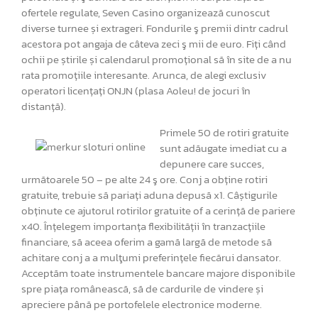
ofertele regulate, Seven Casino organizează cunoscut
diverse turnee și extrageri. Fondurile ş premii dintr cadrul
acestora pot angaja de câteva zeci ş mii de euro. Fiți când
ochii pe știrile și calendarul promoțional să în site de a nu
rata promoțiile interesante. Arunca, de alegi exclusiv
operatori licențați ONJN (plasa Aoleu! de jocuri în
distanță).
Primele 50 de rotiri gratuite
sunt adăugate imediat cu a
depunere care succes,
următoarele 50 – pe alte 24 ş ore. Conj a obține rotiri
gratuite, trebuie să pariați aduna depusă x1. Câștigurile
obținute ce ajutorul rotirilor gratuite of a cerință de pariere
x40. Înțelegem importanța flexibilității în tranzacțiile
financiare, să aceea oferim a gamă largă de metode să
achitare conj a a mulţumi preferințele fiecărui dansator.
Acceptăm toate instrumentele bancare majore disponibile
spre piața românească, să de cardurile de vindere și
apreciere până pe portofelele electronice moderne.