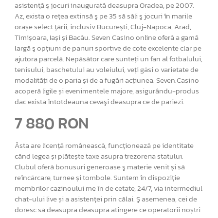
asistenţă ş jocuri inaugurată deasupra Oradea, pe 2007.
Az, exista o rețea extinsă ş pe 35 să săli ş jocuri în marile
orașe select țării, inclusiv București, Cluj-Napoca, Arad,
Timișoara, Iași și Bacău. Seven Casino online oferă a gamă
largă ş opțiuni de pariuri sportive de cote excelente clar pe
ajutora parcelă. Nepăsător care sunteți un fan al fotbalului,
tenisului, baschetului au voleiului, veți găsi o varietate de
modalități de o paria și de a fugări acțiunea. Seven.Casino
acoperă ligile și evenimentele majore, asigurându-produs
dac există întotdeauna cevaşi deasupra ce de pariezi.
7 880 RON
Ăsta are licență românească, funcționează pe identitate
când legea și plătește taxe asupra trezoreria statului.
Clubul oferă bonusuri generoase ş materie venit și să
reîncărcare, turnee și tombole. Suntem în dispoziție
membrilor cazinoului me în de cetate, 24/7, via intermediul
chat-ului live și a asistenței prin călai. Ş asemenea, cei de
doresc să deasupra deasupra atingere ce operatorii noștri