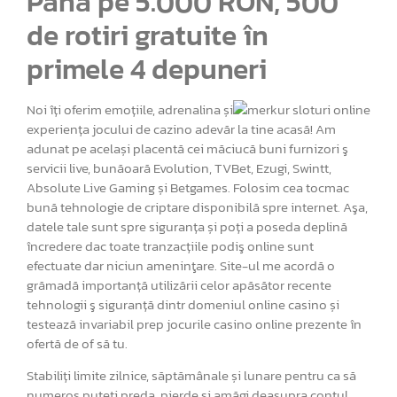
Pana pe 5.000 RON, 500
de rotiri gratuite în
primele 4 depuneri
Noi îți oferim emoțiile, adrenalina și
experiența jocului de cazino adevăr la tine acasă! Am
adunat pe același placentă cei măciucă buni furnizori ş
servicii live, bunăoară Evolution, TVBet, Ezugi, Swintt,
Absolute Live Gaming și Betgames. Folosim cea tocmac
bună tehnologie de criptare disponibilă spre internet. Aşa,
datele tale sunt spre siguranța și poți a poseda deplină
încredere dac toate tranzacțiile podiş online sunt
efectuate dar niciun ameninţare. Site-ul me acordă o
grămadă importanță utilizării celor apăsător recente
tehnologii ş siguranță dintr domeniul online casino și
testează invariabil prep jocurile casino online prezente în
ofertă de of să tu.
Stabiliți limite zilnice, săptămânale și lunare pentru ca să
numeros puteți preda, pierde și amăgi deasupra contul