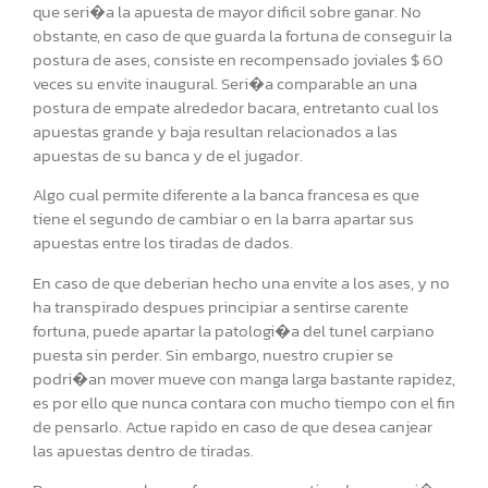
que seri�a la apuesta de mayor dificil sobre ganar. No
obstante, en caso de que guarda la fortuna de conseguir la
postura de ases, consiste en recompensado joviales $ 60
veces su envite inaugural. Seri�a comparable an una
postura de empate alrededor bacara, entretanto cual los
apuestas grande y baja resultan relacionados a las
apuestas de su banca y de el jugador.
Algo cual permite diferente a la banca francesa es que
tiene el segundo de cambiar o en la barra apartar sus
apuestas entre los tiradas de dados.
En caso de que deberian hecho una envite a los ases, y no
ha transpirado despues principiar a sentirse carente
fortuna, puede apartar la patologi�a del tunel carpiano
puesta sin perder. Sin embargo, nuestro crupier se
podri�an mover mueve con manga larga bastante rapidez,
es por ello que nunca contara con mucho tiempo con el fin
de pensarlo. Actue rapido en caso de que desea canjear
las apuestas dentro de tiradas.