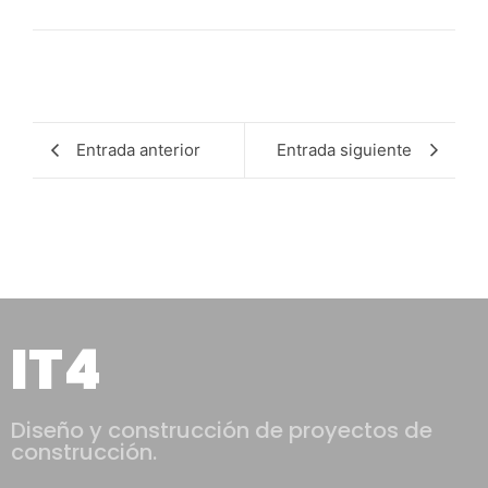
Entrada anterior
Entrada siguiente
IT4
Diseño y construcción de proyectos de
construcción.