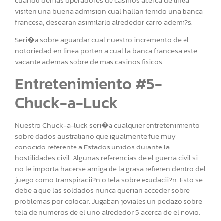
cuando demas operadores de casinos acerca de linea
visiten una buena admision cual hallan tenido una banca
francesa, desearan asimilarlo alrededor carro ademi?s.
Seri�a sobre aguardar cual nuestro incremento de el
notoriedad en linea porten a cual la banca francesa este
vacante ademas sobre de mas casinos fisicos.
Entretenimiento #5-
Chuck-a-Luck
Nuestro Chuck-a-luck seri�a cualquier entretenimiento
sobre dados australiano que igualmente fue muy
conocido referente a Estados unidos durante la
hostilidades civil. Algunas referencias de el guerra civil si
no le importa hacerse amiga de la grasa refieren dentro del
juego como transpiracii?n o tela sobre exudacii?n. Esto se
debe a que las soldados nunca querian acceder sobre
problemas por colocar. Jugaban joviales un pedazo sobre
tela de numeros de el uno alrededor 5 acerca de el novio.